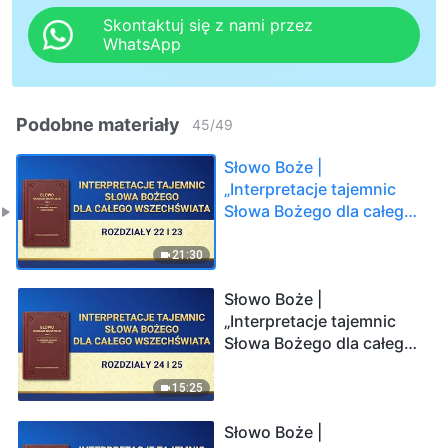
Skontaktuj się z nami przez
WhatsApp
Podobne materiały
45
/
49
Słowo Boże |
„Interpretacje tajemnic
Słowa Bożego dla całego
wszechświata Rozdziały
22 i 23”
21:30
Słowo Boże |
„Interpretacje tajemnic
Słowa Bożego dla całego
wszechświata Rozdziały
24 i 25”
15:25
Słowo Boże |