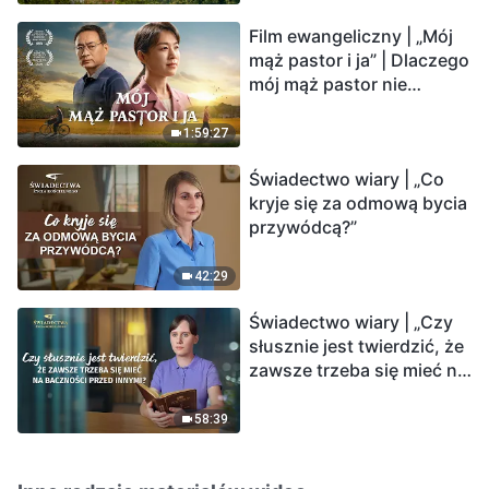
Film ewangeliczny | „Mój
mąż pastor i ja” | Dlaczego
mój mąż pastor nie
rozumie głosu Boga?
1:59:27
Świadectwo wiary | „Co
kryje się za odmową bycia
przywódcą?”
42:29
Świadectwo wiary | „Czy
słusznie jest twierdzić, że
zawsze trzeba się mieć na
baczności przed innymi?”
58:39