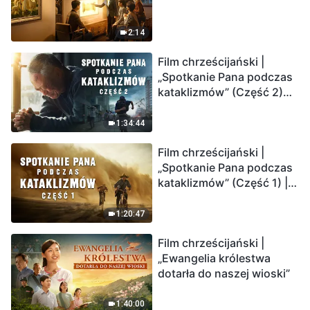
2:14
Film chrześcijański |
„Spotkanie Pana podczas
kataklizmów” (Część 2)
Ziemia wchodzi w
„masowe wymieranie”.
1:34:44
Katastrofy uderzają.
Film chrześcijański |
Ludzkość weszła w
„Spotkanie Pana podczas
odliczanie. Czy znalazłeś
kataklizmów” (Część 1) |
już drogę ocalenia?
Nasz dom, Ziemia, stoi na
krawędzi, dokąd zmierza
1:20:47
los ludzkości?
Film chrześcijański |
„Ewangelia królestwa
dotarła do naszej wioski”
1:40:00