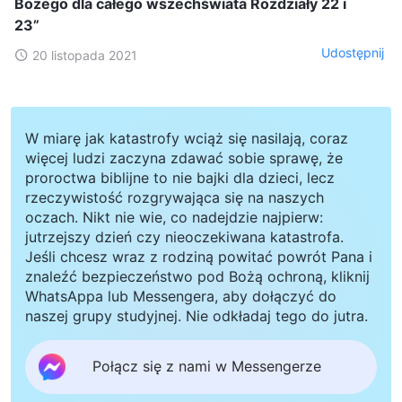
Bożego dla całego wszechświata Rozdziały 22 i
23”
Udostępnij
20 listopada 2021
W miarę jak katastrofy wciąż się nasilają, coraz
więcej ludzi zaczyna zdawać sobie sprawę, że
proroctwa biblijne to nie bajki dla dzieci, lecz
rzeczywistość rozgrywająca się na naszych
oczach. Nikt nie wie, co nadejdzie najpierw:
jutrzejszy dzień czy nieoczekiwana katastrofa.
Jeśli chcesz wraz z rodziną powitać powrót Pana i
znaleźć bezpieczeństwo pod Bożą ochroną, kliknij
WhatsAppa lub Messengera, aby dołączyć do
naszej grupy studyjnej. Nie odkładaj tego do jutra.
Połącz się z nami w Messengerze