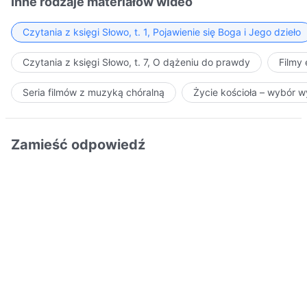
Inne rodzaje materiałów wideo
Czytania z księgi Słowo, t. 1, Pojawienie się Boga i Jego dzieło
Czytania z księgi Słowo, t. 7, O dążeniu do prawdy
Filmy
Seria filmów z muzyką chóralną
Życie kościoła – wybór 
Zamieść odpowiedź