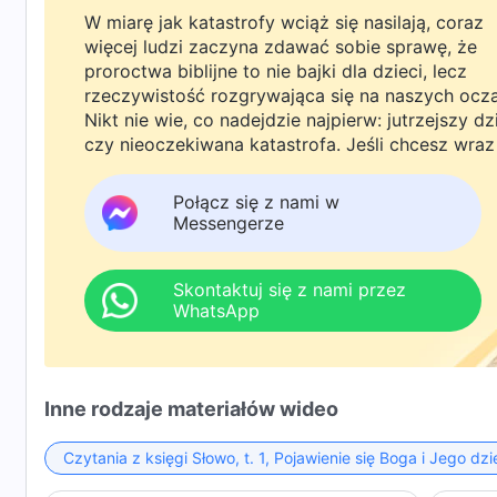
W miarę jak katastrofy wciąż się nasilają, coraz
więcej ludzi zaczyna zdawać sobie sprawę, że
proroctwa biblijne to nie bajki dla dzieci, lecz
rzeczywistość rozgrywająca się na naszych ocz
Nikt nie wie, co nadejdzie najpierw: jutrzejszy dz
czy nieoczekiwana katastrofa. Jeśli chcesz wraz
rodziną powitać powrót Pana i znaleźć
bezpieczeństwo pod Bożą ochroną, kliknij
Połącz się z nami w
WhatsAppa lub Messengera, aby dołączyć do
Messengerze
naszej grupy studyjnej. Nie odkładaj tego do jutr
Skontaktuj się z nami przez
WhatsApp
Inne rodzaje materiałów wideo
Czytania z księgi Słowo, t. 1, Pojawienie się Boga i Jego dzi