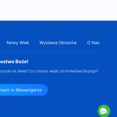
Nowy Wiek
Wystawa Obrazów
O Nas
lestwo Boże!
zyszło na świat! Czy chcesz wejść do Królestwa Bożego?
z nami w Messengerze
s