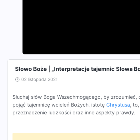
Słowo Boże | „Interpretacje tajemnic Słowa B
02 listopada 2021
Słuchaj słów Boga Wszechmogącego, by zrozumieć, 
pojąć tajemnicę wcieleń Bożych, istotę
Chrystusa
, to
przeznaczenie ludzkości oraz inne aspekty prawdy.