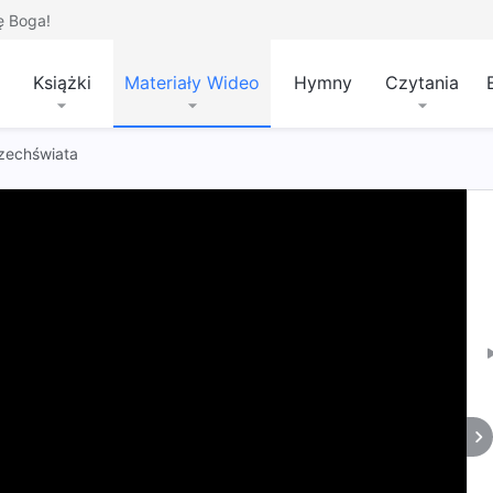
ę Boga!
Książki
Materiały Wideo
Hymny
Czytania
zechświata