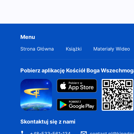
Menu
Strona Główna
Książki
Materiały Wideo
Pobierz aplikację Kościół Boga Wszechmo
Skontaktuj się z nami
+48-533-561-134
contact.pl@kingdo