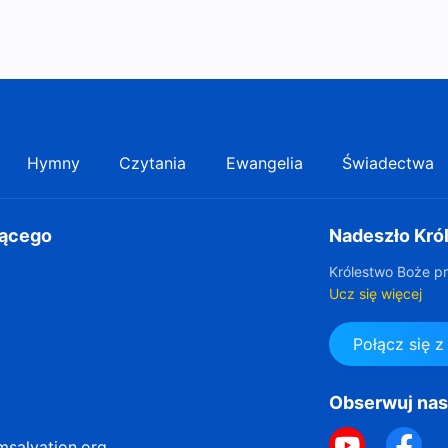
Hymny
Czytania
Ewangelia
Świadectwa
gącego
Nadeszło Kró
Królestwo Boże pr
Ucz się więcej
Połącz się 
Obserwuj na
msalvation.org