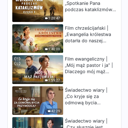
Rozdział 26”
„Spotkanie Pana
uderzają. Ludzkość
podczas kataklizmów”
weszła w odliczanie.
Słowo Boże | „Interpretacje
(Część 1) | Nasz dom,
Czy znalazłeś już
tajemnic Słowa Bożego dla
1:20:47
Ziemia, stoi na
drogę ocalenia?
całego wszechświata
Film chrześcijański |
krawędzi, dokąd
12:38
Rozdział 28”
„Ewangelia królestwa
zmierza los ludzkości?
dotarła do naszej
Słowo Boże | „Interpretacje
wioski”
tajemnic Słowa Bożego dla
1:40:00
całego wszechświata
8:15
Rozdziały 44 i 45”
Film ewangeliczny |
„Mój mąż pastor i ja” |
Dlaczego mój mąż
pastor nie rozumie
1:59:27
głosu Boga?
Świadectwo wiary |
„Co kryje się za
odmową bycia
przywódcą?”
42:29
Świadectwo wiary |
„Czy słusznie jest