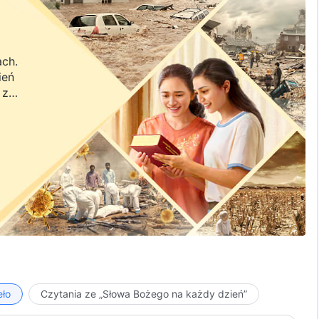
ach.
ień
 z
a.
eło
Czytania ze „Słowa Bożego na każdy dzień”