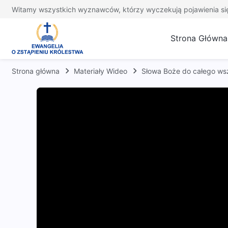
Witamy wszystkich wyznawców, którzy wyczekują pojawienia si
Strona Główna
Strona główna
Materiały Wideo
Słowa Boże do całego ws