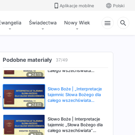
tajemnic Słowa Bożego dla
Aplikacje mobilne
Polski
całego wszechświata
24:52
Rozdział 9”
Ewangelia
Świadectwa
Nowy Wiek
Słowo Boże | Interpretacje
tajemnic „Słowa Bożego dla
całego wszechświata”
11:25
Dodatek: Rozdział 1
Słowo Boże | „Interpretacje
Podobne materiały
37
/
49
tajemnic Słowa Bożego dla
całego wszechświata
24:15
Rozdział 10”
Słowo Boże | „Interpretacje
tajemnic Słowa Bożego dla
całego wszechświata
24:02
Rozdział 11”
Słowo Boże | Interpretacje
tajemnic „Słowa Bożego dla
całego wszechświata”
9:15