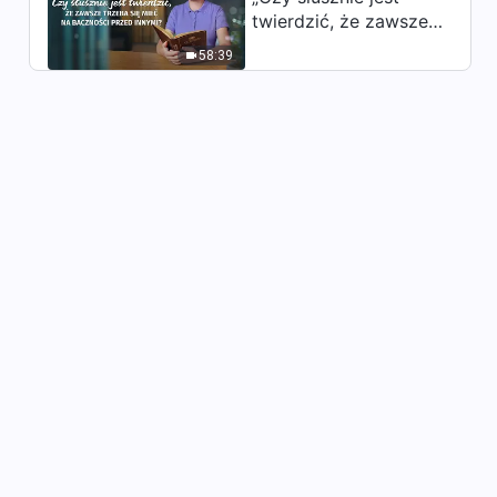
twierdzić, że zawsze
trzeba się mieć na
58:39
baczności przed
innymi?”