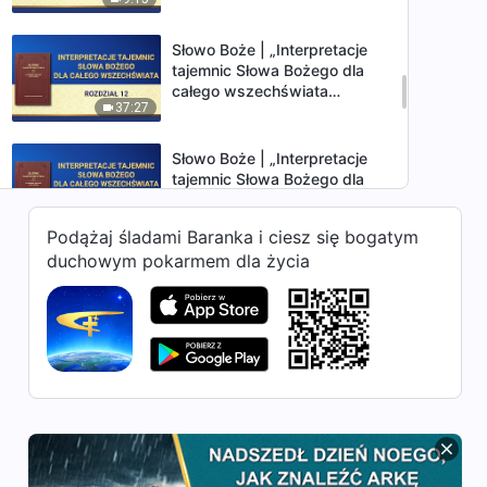
Dodatek: Rozdział 2
Słowo Boże | „Interpretacje
tajemnic Słowa Bożego dla
całego wszechświata
37:27
Rozdział 12”
Słowo Boże | „Interpretacje
tajemnic Słowa Bożego dla
całego wszechświata
26:29
Rozdział 16”
Podążaj śladami Baranka i ciesz się bogatym
duchowym pokarmem dla życia
Słowo Boże | „Interpretacje
tajemnic Słowa Bożego dla
całego wszechświata
27:00
Rozdział 17”
Słowo Boże | „Interpretacje
tajemnic Słowa Bożego dla
całego wszechświata
25:02
Rozdział 18”
Słowo Boże | „Interpretacje