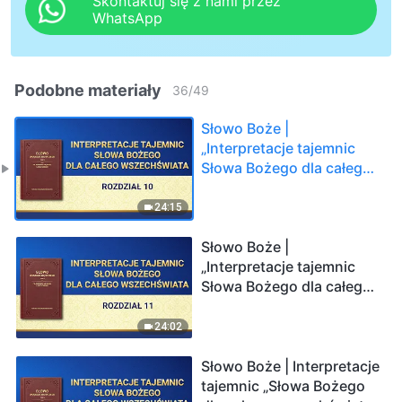
Skontaktuj się z nami przez
WhatsApp
Podobne materiały
36
/
49
Słowo Boże |
„Interpretacje tajemnic
Słowa Bożego dla całego
wszechświata Rozdział
10”
24:15
Słowo Boże |
„Interpretacje tajemnic
Słowa Bożego dla całego
wszechświata Rozdział
11”
24:02
Słowo Boże | Interpretacje
tajemnic „Słowa Bożego