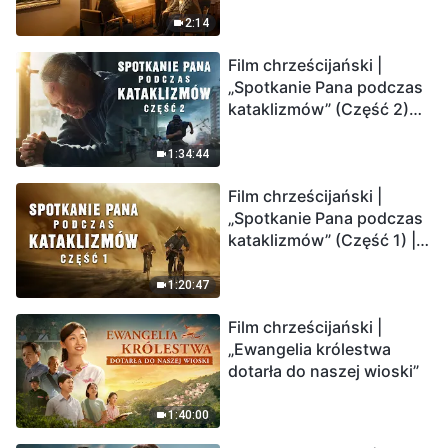
2:14
Film chrześcijański |
„Spotkanie Pana podczas
kataklizmów” (Część 2)
Ziemia wchodzi w
„masowe wymieranie”.
1:34:44
Katastrofy uderzają.
Film chrześcijański |
Ludzkość weszła w
„Spotkanie Pana podczas
odliczanie. Czy znalazłeś
kataklizmów” (Część 1) |
już drogę ocalenia?
Nasz dom, Ziemia, stoi na
krawędzi, dokąd zmierza
1:20:47
los ludzkości?
Film chrześcijański |
„Ewangelia królestwa
dotarła do naszej wioski”
1:40:00