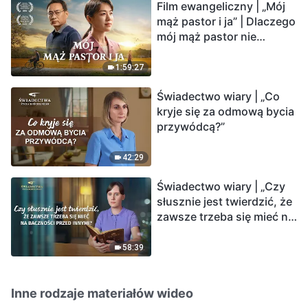
Film ewangeliczny | „Mój
mąż pastor i ja” | Dlaczego
mój mąż pastor nie
rozumie głosu Boga?
1:59:27
Świadectwo wiary | „Co
kryje się za odmową bycia
przywódcą?”
42:29
Świadectwo wiary | „Czy
słusznie jest twierdzić, że
zawsze trzeba się mieć na
baczności przed innymi?”
58:39
Inne rodzaje materiałów wideo