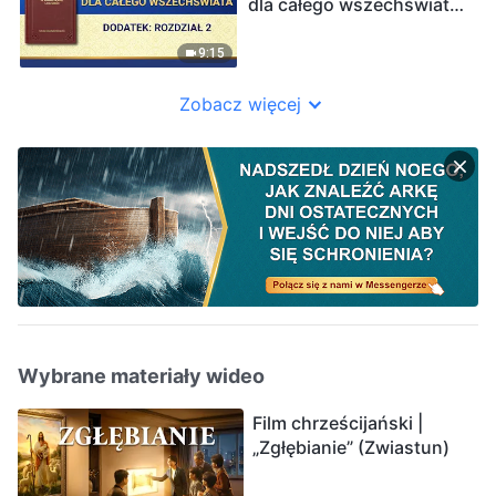
dla całego wszechświata”
Dodatek: Rozdział 2
9:15
Zobacz więcej
Wybrane materiały wideo
Film chrześcijański |
„Zgłębianie” (Zwiastun)