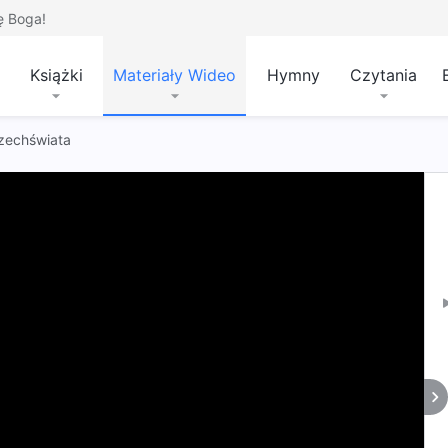
ę Boga!
Książki
Materiały Wideo
Hymny
Czytania
zechświata