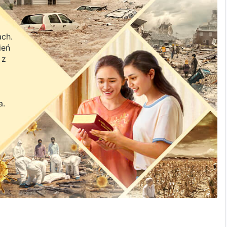
ach.
ień
 z
a.