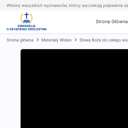
Witamy wszystkich wyznawców, którzy wyczekują pojawienia si
Strona Główna
Strona główna
Materiały Wideo
Słowa Boże do całego ws