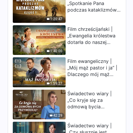
„Spotkanie Pana
uderzają. Ludzkość
Słowo Boże | „Interpretacje
podczas kataklizmów”
weszła w odliczanie.
tajemnic Słowa Bożego dla
(Część 1) | Nasz dom,
Czy znalazłeś już
całego wszechświata
1:20:47
Ziemia, stoi na
drogę ocalenia?
37:27
Rozdział 12”
Film chrześcijański |
krawędzi, dokąd
„Ewangelia królestwa
zmierza los ludzkości?
Słowo Boże | „Interpretacje
dotarła do naszej
tajemnic Słowa Bożego dla
wioski”
całego wszechświata
1:40:00
26:29
Rozdział 16”
Film ewangeliczny |
„Mój mąż pastor i ja” |
Dlaczego mój mąż
pastor nie rozumie
1:59:27
głosu Boga?
Świadectwo wiary |
„Co kryje się za
odmową bycia
przywódcą?”
42:29
Świadectwo wiary |
„Czy słusznie jest