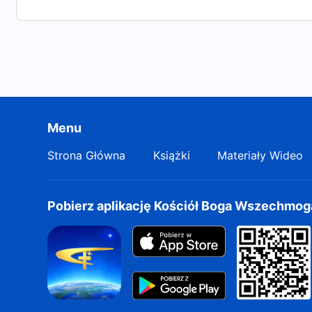
Menu
Strona Główna
Książki
Materiały Wideo
Pobierz aplikację Kościół Boga Wszechmo