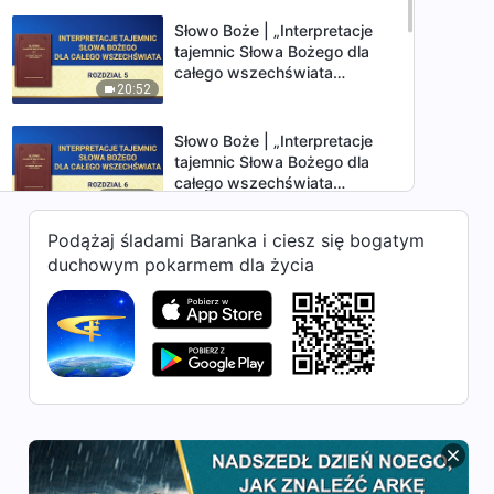
Słowo Boże | „Interpretacje
tajemnic Słowa Bożego dla
całego wszechświata
20:52
Rozdział 5”
Słowo Boże | „Interpretacje
tajemnic Słowa Bożego dla
całego wszechświata
27:38
Rozdział 6”
Podążaj śladami Baranka i ciesz się bogatym
Słowo Boże | „Interpretacje
duchowym pokarmem dla życia
tajemnic Słowa Bożego dla
całego wszechświata: O
24:55
życiu Piotra”
Słowo Boże | „Interpretacje
tajemnic Słowa Bożego dla
całego wszechświata
14:27
Rozdział 8”
Słowo Boże | „Interpretacje
tajemnic Słowa Bożego dla