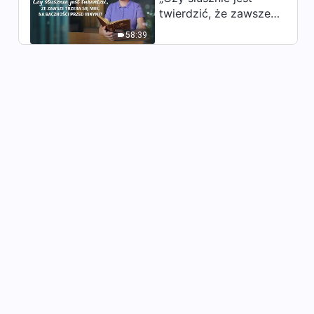
twierdzić, że zawsze
trzeba się mieć na
58:39
baczności przed
innymi?”