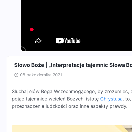
Słowo Boże | „Interpretacje tajemnic Słowa B
08 października 2021
Słuchaj słów Boga Wszechmogącego, by zrozumieć, 
pojąć tajemnicę wcieleń Bożych, istotę
Chrystusa
, to
przeznaczenie ludzkości oraz inne aspekty prawdy.