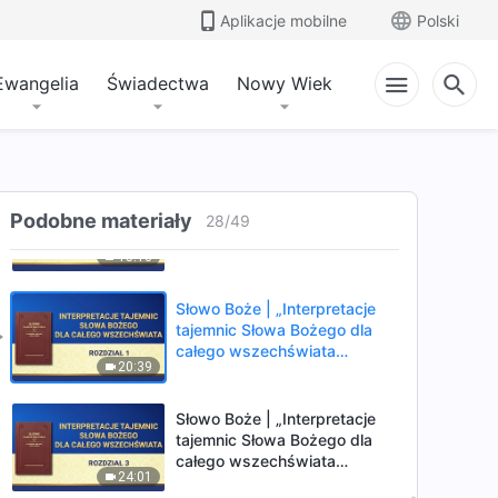
Rozdział 37”
Aplikacje mobilne
Polski
10:42
Ewangelia
Świadectwa
Nowy Wiek
Słowo Boże | „Słowa Boże dla
całego wszechświata:
Rozdział 39”
15:18
Słowo Boże | „Słowa Boże dla
Podobne materiały
całego wszechświata:
28
/
49
Rozdział 47”
15:13
Słowo Boże | „Interpretacje
tajemnic Słowa Bożego dla
całego wszechświata
20:39
Rozdział 1”
Słowo Boże | „Interpretacje
tajemnic Słowa Bożego dla
całego wszechświata
24:01
Rozdział 3”