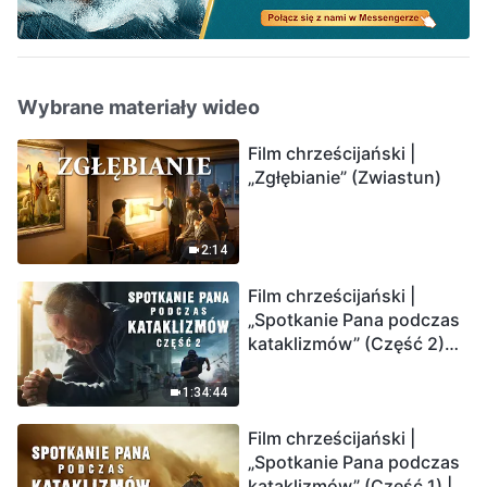
Wybrane materiały wideo
Film chrześcijański |
„Zgłębianie” (Zwiastun)
2:14
Film chrześcijański |
„Spotkanie Pana podczas
kataklizmów” (Część 2)
Ziemia wchodzi w
„masowe wymieranie”.
1:34:44
Katastrofy uderzają.
Film chrześcijański |
Ludzkość weszła w
„Spotkanie Pana podczas
odliczanie. Czy znalazłeś
kataklizmów” (Część 1) |