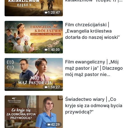
już drogę ocalenia?
Nasz dom, Ziemia, stoi na
krawędzi, dokąd zmierza
1:20:47
los ludzkości?
Film chrześcijański |
„Ewangelia królestwa
dotarła do naszej wioski”
1:40:00
Film ewangeliczny | „Mój
mąż pastor i ja” | Dlaczego
mój mąż pastor nie
rozumie głosu Boga?
1:59:27
Świadectwo wiary | „Co
kryje się za odmową bycia
przywódcą?”
42:29