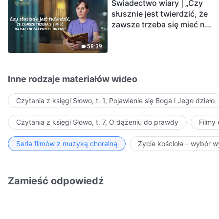
Świadectwo wiary | „Czy
słusznie jest twierdzić, że
zawsze trzeba się mieć na
baczności przed innymi?”
58:39
Inne rodzaje materiałów wideo
Czytania z księgi Słowo, t. 1, Pojawienie się Boga i Jego dzieło
Czytania z księgi Słowo, t. 7, O dążeniu do prawdy
Filmy
Seria filmów z muzyką chóralną
Życie kościoła – wybór 
Zamieść odpowiedź