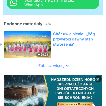
Skontaktuj się z nami przez
WhatsApp
Podobne materiały
4
/
4
Chór uwielbienia | „Bóg
przywróci dawny stan
stworzenia”
56:28
Zobacz więcej