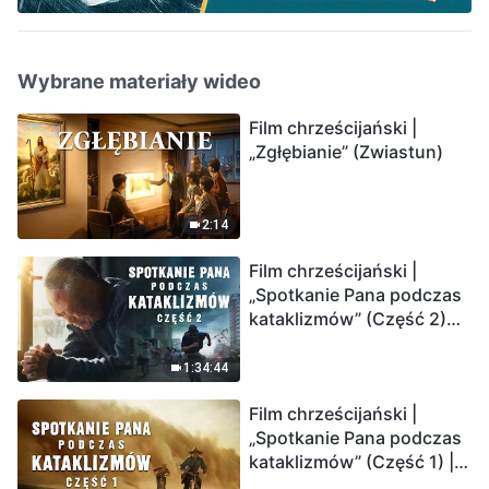
Wybrane materiały wideo
Film chrześcijański |
„Zgłębianie” (Zwiastun)
2:14
Film chrześcijański |
„Spotkanie Pana podczas
kataklizmów” (Część 2)
Ziemia wchodzi w
„masowe wymieranie”.
1:34:44
Katastrofy uderzają.
Film chrześcijański |
Ludzkość weszła w
„Spotkanie Pana podczas
odliczanie. Czy znalazłeś
kataklizmów” (Część 1) |
już drogę ocalenia?
Nasz dom, Ziemia, stoi na