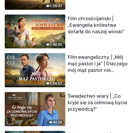
krawędzi, dokąd zmierza
1:20:47
los ludzkości?
Film chrześcijański |
„Ewangelia królestwa
dotarła do naszej wioski”
1:40:00
Film ewangeliczny | „Mój
mąż pastor i ja” | Dlaczego
mój mąż pastor nie
rozumie głosu Boga?
1:59:27
Świadectwo wiary | „Co
kryje się za odmową bycia
przywódcą?”
42:29