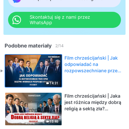
Skontaktuj się z nami przez
WhatsApp
Podobne materiały
2
/
14
Film chrześcijański | Jak
odpowiadać na
rozpowszechniane przez
KPCh fałszywe informacje
potępiające Chrystusa
14:31
(Fragment)
Film chrześcijański | Jaka
jest różnica między dobrą
religią a sektą zła?
(Fragment)
15:46