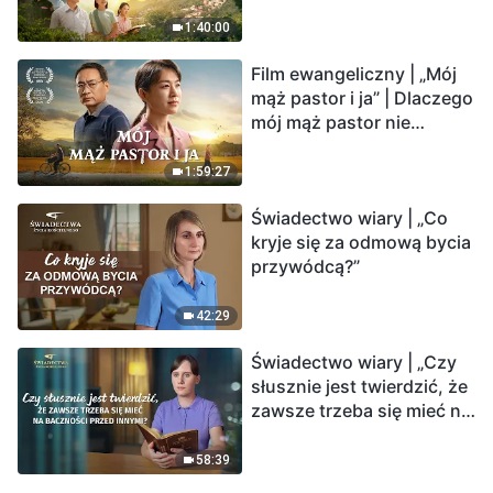
1:40:00
Film ewangeliczny | „Mój
mąż pastor i ja” | Dlaczego
mój mąż pastor nie
rozumie głosu Boga?
1:59:27
Świadectwo wiary | „Co
kryje się za odmową bycia
przywódcą?”
42:29
Świadectwo wiary | „Czy
słusznie jest twierdzić, że
zawsze trzeba się mieć na
baczności przed innymi?”
58:39