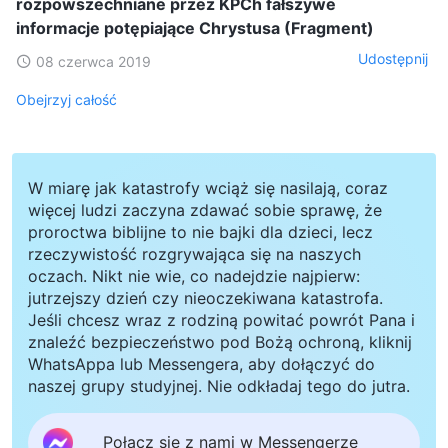
rozpowszechniane przez KPCh fałszywe
informacje potępiające Chrystusa (Fragment)
Udostępnij
08 czerwca 2019
Obejrzyj całość
W miarę jak katastrofy wciąż się nasilają, coraz
więcej ludzi zaczyna zdawać sobie sprawę, że
proroctwa biblijne to nie bajki dla dzieci, lecz
rzeczywistość rozgrywająca się na naszych
oczach. Nikt nie wie, co nadejdzie najpierw:
jutrzejszy dzień czy nieoczekiwana katastrofa.
Jeśli chcesz wraz z rodziną powitać powrót Pana i
znaleźć bezpieczeństwo pod Bożą ochroną, kliknij
WhatsAppa lub Messengera, aby dołączyć do
naszej grupy studyjnej. Nie odkładaj tego do jutra.
Połącz się z nami w Messengerze