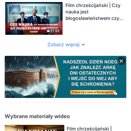
Film chrześcijański | Czy
nauka jest
błogosławieństwem czy
przekleństwem
ludzkości? (Fragment)
21:03
Zobacz więcej
Wybrane materiały wideo
Film chrześcijański |