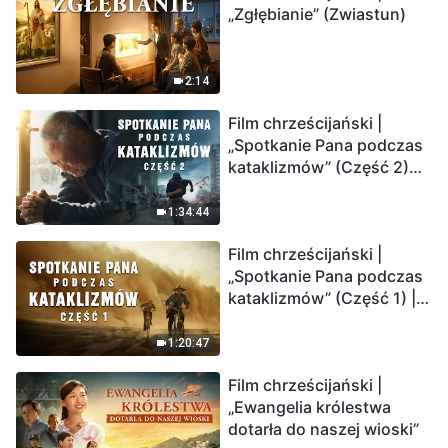
„Zgłębianie” (Zwiastun)
2:14
Film chrześcijański |
„Spotkanie Pana podczas
kataklizmów” (Część 2)
Ziemia wchodzi w
„masowe wymieranie”.
1:34:44
Katastrofy uderzają.
Film chrześcijański |
Ludzkość weszła w
„Spotkanie Pana podczas
odliczanie. Czy znalazłeś
kataklizmów” (Część 1) |
już drogę ocalenia?
Nasz dom, Ziemia, stoi na
krawędzi, dokąd zmierza
1:20:47
los ludzkości?
Film chrześcijański |
„Ewangelia królestwa
dotarła do naszej wioski”