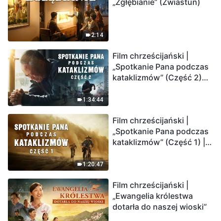
„Zgłębianie” (Zwiastun)
2:14
Film chrześcijański |
„Spotkanie Pana podczas
kataklizmów” (Część 2)
Ziemia wchodzi w
„masowe wymieranie”.
1:34:44
Katastrofy uderzają.
Film chrześcijański |
Ludzkość weszła w
„Spotkanie Pana podczas
odliczanie. Czy znalazłeś
kataklizmów” (Część 1) |
już drogę ocalenia?
Nasz dom, Ziemia, stoi na
krawędzi, dokąd zmierza
1:20:47
los ludzkości?
Film chrześcijański |
„Ewangelia królestwa
dotarła do naszej wioski”