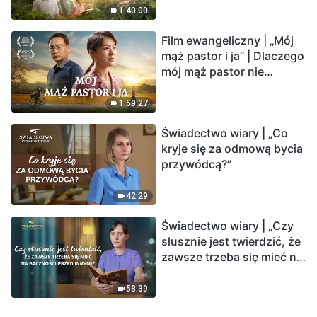
1:40:00
Film ewangeliczny | „Mój
mąż pastor i ja” | Dlaczego
mój mąż pastor nie
rozumie głosu Boga?
1:59:27
Świadectwo wiary | „Co
kryje się za odmową bycia
przywódcą?”
42:29
Świadectwo wiary | „Czy
słusznie jest twierdzić, że
zawsze trzeba się mieć na
baczności przed innymi?”
58:39