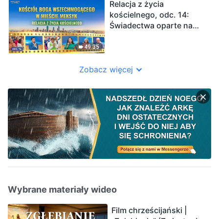
na Florydzie: Boży sąd
Relacja z życia
nas oczyścił
kościelnego, odc. 14:
Świadectwa oparte na
doświadczeniu z Kościoła
w mieście Meksyk: Sąd
49:35
słów Bożych nas
oczyszcza
Zobacz więcej
Wybrane materiały wideo
Film chrześcijański |