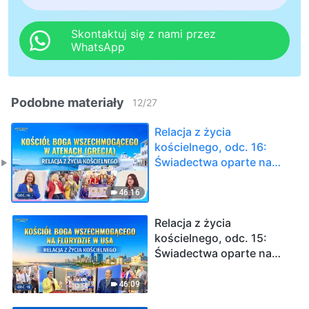
Skontaktuj się z nami przez
WhatsApp
Podobne materiały
12
/
27
Relacja z życia
kościelnego, odc. 16:
Świadectwa oparte na
doświadczeniu z Kościoła
Boga Wszechmogącego
46:16
w Atenach (Grecja):
Doświadczanie sądu i
Relacja z życia
oczyszczenie z grzechu
kościelnego, odc. 15:
Świadectwa oparte na
doświadczeniu
pochodzące z Kościoła
46:09
Boga Wszechmogącego