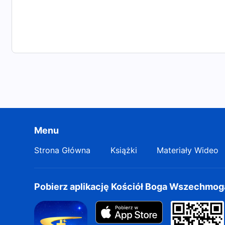
Menu
Strona Główna
Książki
Materiały Wideo
Pobierz aplikację Kościół Boga Wszechmo