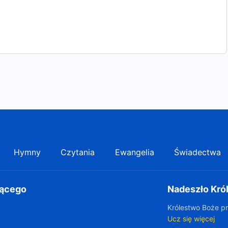
Hymny
Czytania
Ewangelia
Świadectwa
gącego
Nadeszło Kró
Królestwo Boże pr
Ucz się więcej