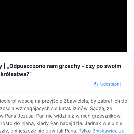
ry | „Odpuszczono nam grzechy – czy po swoim
 królestwa?”
Udostępnij
iecierpliwością na przyjście Zbawiciela, by zabrał ich do
zczęścia wzmagających się kataklizmów. Sądzą, że
 Pana Jezusa, Pan nie widzi już w nich grzeszników,
rosto do nieba, kiedy Pan nadejdzie. Jednak wielu nie
zły, oni jeszcze nie powitali Pana. Tylko
Błyskawica ze