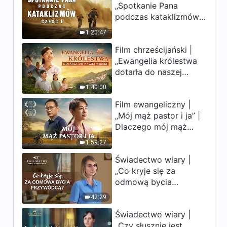
„Spotkanie Pana
uderzają. Ludzkość
podczas kataklizmów”
weszła w odliczanie.
(Część 1) | Nasz dom,
Czy znalazłeś już
1:20:47
Ziemia, stoi na
drogę ocalenia?
Film chrześcijański |
krawędzi, dokąd
„Ewangelia królestwa
zmierza los ludzkości?
dotarła do naszej
wioski”
1:40:00
Film ewangeliczny |
„Mój mąż pastor i ja” |
Dlaczego mój mąż
pastor nie rozumie
1:59:27
głosu Boga?
Świadectwo wiary |
„Co kryje się za
odmową bycia
przywódcą?”
42:29
Świadectwo wiary |
„Czy słusznie jest