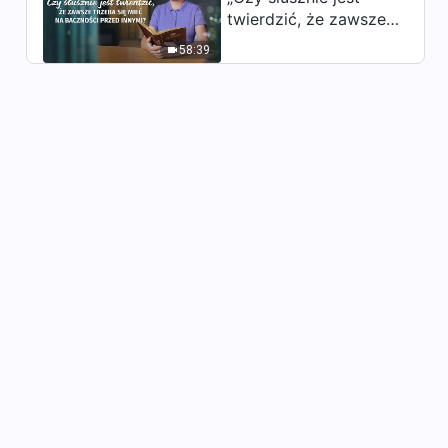
twierdzić, że zawsze
trzeba się mieć na
58:39
baczności przed
innymi?”