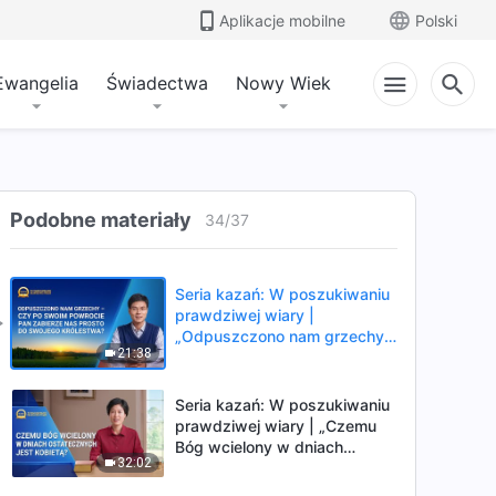
się obronić ideę Trójcy?”
Aplikacje mobilne
Polski
26:44
Seria kazań: W poszukiwaniu
Ewangelia
Świadectwa
Nowy Wiek
prawdziwej wiary | „Co Pan
Jezus miał na myśli, gdy na
26:15
krzyżu powiedział »Wykonało
się«?”
Seria kazań: W poszukiwaniu
prawdziwej wiary | „Kto może
Podobne materiały
34
/
37
zbawić ludzkość i
37:47
przekształcić nasz los?”
Seria kazań: W poszukiwaniu
prawdziwej wiary |
„Odpuszczono nam grzechy –
21:38
czy po swoim powrocie Pan
zabierze nas prosto do
swojego królestwa?”
Seria kazań: W poszukiwaniu
prawdziwej wiary | „Czemu
Bóg wcielony w dniach
32:02
ostatecznych jest kobietą?”