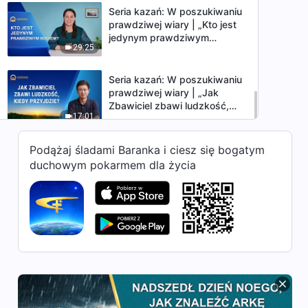
Seria kazań: W poszukiwaniu
prawdziwej wiary | „Kto jest
jedynym prawdziwym
29:25
Bogiem?”
Seria kazań: W poszukiwaniu
prawdziwej wiary | „Jak
Zbawiciel zbawi ludzkość,
17:01
kiedy przyjdzie?”
Podążaj śladami Baranka i ciesz się bogatym
duchowym pokarmem dla życia