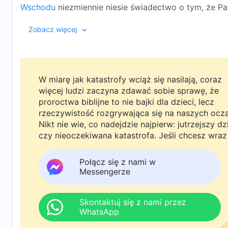
Wschodu
niezmiennie niesie świadectwo o tym, że Pa
– wyraził prawdy i czyni dzieło osądzania poczynaj
Zobacz więcej
kataklizmów stworzył już grupę zwycięzców. Wielu w
Wszechmogący, o którym niesie świadectwo owa Błys
Przecież nasze grzechy zostały odpuszczone poprzez
grzeszników, więc czy po swoim powrocie nie powin
W miarę jak katastrofy wciąż się nasilają, coraz
wykonywać dzieło osądzania w dniach ostatecznych? 
więcej ludzi zaczyna zdawać sobie sprawę, że
prawdziwej wiary”, by poznać odpowiedzi na te pytan
proroctwa biblijne to nie bajki dla dzieci, lecz
rzeczywistość rozgrywająca się na naszych ocz
Nikt nie wie, co nadejdzie najpierw: jutrzejszy dz
czy nieoczekiwana katastrofa. Jeśli chcesz wraz
rodziną powitać powrót Pana i znaleźć
bezpieczeństwo pod Bożą ochroną, kliknij
Połącz się z nami w
WhatsAppa lub Messengera, aby dołączyć do
Messengerze
naszej grupy studyjnej. Nie odkładaj tego do jutr
Skontaktuj się z nami przez
WhatsApp