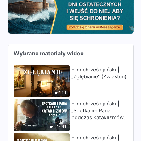
Wybrane materiały wideo
Film chrześcijański |
„Zgłębianie” (Zwiastun)
2:14
Film chrześcijański |
„Spotkanie Pana
podczas kataklizmów”
(Część 2) Ziemia
1:34:44
wchodzi w „masowe
Film chrześcijański |
wymieranie”. Katastrofy