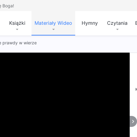
ę Boga!
Książki
Materiały Wideo
Hymny
Czytania
e prawdy w wierze