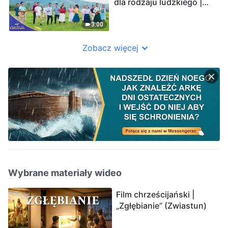
dla rodzaju ludzkiego |
Głosy na chwałę Boga
2026
3:00
Zobacz więcej
Wybrane materiały wideo
Film chrześcijański |
„Zgłębianie” (Zwiastun)