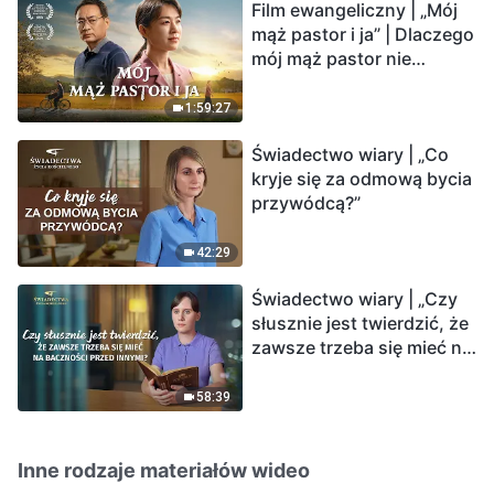
Film ewangeliczny | „Mój
mąż pastor i ja” | Dlaczego
mój mąż pastor nie
rozumie głosu Boga?
1:59:27
Świadectwo wiary | „Co
kryje się za odmową bycia
przywódcą?”
42:29
Świadectwo wiary | „Czy
słusznie jest twierdzić, że
zawsze trzeba się mieć na
baczności przed innymi?”
58:39
Inne rodzaje materiałów wideo