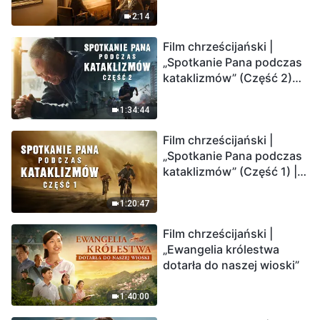
2:14
Film chrześcijański |
„Spotkanie Pana podczas
kataklizmów” (Część 2)
Ziemia wchodzi w
„masowe wymieranie”.
1:34:44
Katastrofy uderzają.
Film chrześcijański |
Ludzkość weszła w
„Spotkanie Pana podczas
odliczanie. Czy znalazłeś
kataklizmów” (Część 1) |
już drogę ocalenia?
Nasz dom, Ziemia, stoi na
krawędzi, dokąd zmierza
1:20:47
los ludzkości?
Film chrześcijański |
„Ewangelia królestwa
dotarła do naszej wioski”
1:40:00