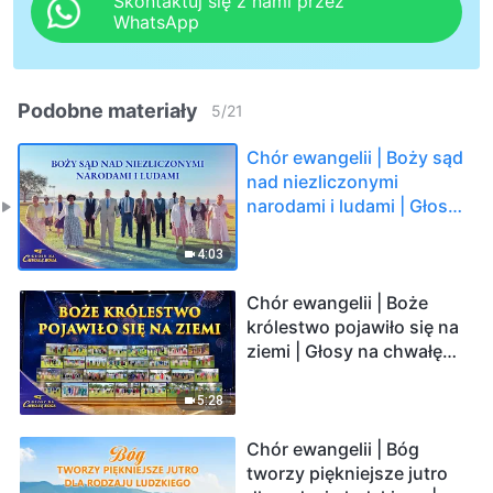
Skontaktuj się z nami przez
WhatsApp
Podobne materiały
5
/
21
Chór ewangelii | Boży sąd
nad niezliczonymi
narodami i ludami | Głosy
na chwałę Boga 2026
4:03
Chór ewangelii | Boże
królestwo pojawiło się na
ziemi | Głosy na chwałę
Boga 2026
5:28
Chór ewangelii | Bóg
tworzy piękniejsze jutro