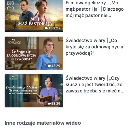
Film ewangeliczny | „Mój
mąż pastor i ja” | Dlaczego
mój mąż pastor nie
rozumie głosu Boga?
1:59:27
Świadectwo wiary | „Co
kryje się za odmową bycia
przywódcą?”
42:29
Świadectwo wiary | „Czy
słusznie jest twierdzić, że
zawsze trzeba się mieć na
baczności przed innymi?”
58:39
Inne rodzaje materiałów wideo