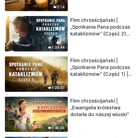
2:14
Film chrześcijański |
„Spotkanie Pana podczas
kataklizmów” (Część 2)
Ziemia wchodzi w
„masowe wymieranie”.
1:34:44
Katastrofy uderzają.
Film chrześcijański |
Ludzkość weszła w
„Spotkanie Pana podczas
odliczanie. Czy znalazłeś
kataklizmów” (Część 1) |
już drogę ocalenia?
Nasz dom, Ziemia, stoi na
krawędzi, dokąd zmierza
1:20:47
los ludzkości?
Film chrześcijański |
„Ewangelia królestwa
dotarła do naszej wioski”
1:40:00