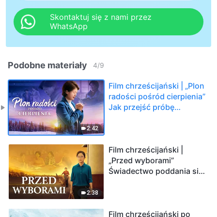
Skontaktuj się z nami przez
WhatsApp
Podobne materiały
4
/
9
Film chrześcijański | „Plon
radości pośród cierpienia”
Jak przejść próbę
choroby Zwiastun
2:42
Film chrześcijański |
„Przed wyborami”
Świadectwo poddania się
sądowi słowa Bożego
(Zwiastun)
2:38
Film chrześcijański po