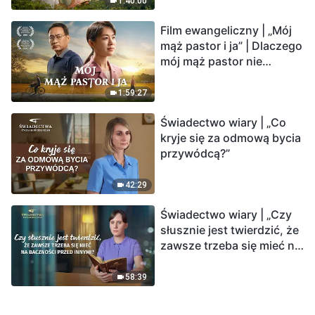
1:40:00
Film ewangeliczny | „Mój
mąż pastor i ja” | Dlaczego
mój mąż pastor nie
rozumie głosu Boga?
1:59:27
Świadectwo wiary | „Co
kryje się za odmową bycia
przywódcą?”
42:29
Świadectwo wiary | „Czy
słusznie jest twierdzić, że
zawsze trzeba się mieć na
baczności przed innymi?”
58:39