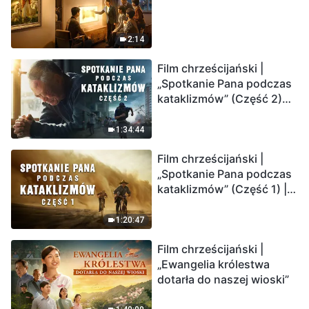
2:14
Film chrześcijański |
„Spotkanie Pana podczas
kataklizmów” (Część 2)
Ziemia wchodzi w
„masowe wymieranie”.
1:34:44
Katastrofy uderzają.
Film chrześcijański |
Ludzkość weszła w
„Spotkanie Pana podczas
odliczanie. Czy znalazłeś
kataklizmów” (Część 1) |
już drogę ocalenia?
Nasz dom, Ziemia, stoi na
krawędzi, dokąd zmierza
1:20:47
los ludzkości?
Film chrześcijański |
„Ewangelia królestwa
dotarła do naszej wioski”