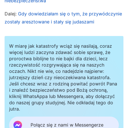
niebezpieczeństwa
może obecnie twoja postawa jest niedojrzała, a
Dalej:
Gdy dowiedziałam się o tym, że przywódczynie
twoje pojmowanie prawdy – płytkie, i z uwagi na
zostały aresztowane i stały się judaszami
to, że wierzysz w Boga dopiero od niedawna,
lub ze względu na różne inne uwarunkowania,
nie rozumiesz zbyt wielu prawd. Lecz
W miarę jak katastrofy wciąż się nasilają, coraz
powinieneś przyjąć jedną zasadę: trzeba,
więcej ludzi zaczyna zdawać sobie sprawę, że
proroctwa biblijne to nie bajki dla dzieci, lecz
żebym podporządkował się wszystkiemu, co
rzeczywistość rozgrywająca się na naszych
czyni Bóg, bez względu na to, czy na pozór
oczach. Nikt nie wie, co nadejdzie najpierw:
jutrzejszy dzień czy nieoczekiwana katastrofa.
wydaje się to dobre, czy złe, słuszne, czy
Jeśli chcesz wraz z rodziną powitać powrót Pana
niesłuszne, zgodne z ludzkimi pojęciami, czy
i znaleźć bezpieczeństwo pod Bożą ochroną,
kliknij WhatsAppa lub Messengera, aby dołączyć
też nie. Nie mam prawa krytykować, oceniać,
do naszej grupy studyjnej. Nie odkładaj tego do
zgłębiać czy analizować, czy jest to dobre, czy
jutra.
też złe. Powinienem przede wszystkim
wypełniać mój obowiązek jako istota
Połącz się z nami w Messengerze