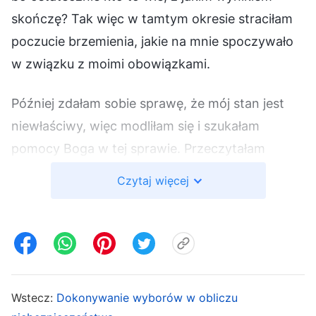
skończę? Tak więc w tamtym okresie straciłam
poczucie brzemienia, jakie na mnie spoczywało
w związku z moimi obowiązkami.
Później zdałam sobie sprawę, że mój stan jest
niewłaściwy, więc modliłam się i szukałam
pomocy Boga w tej sprawie. Przeczytałam
następujące słowa Boże: „
W ludziach kryje się
Czytaj więcej
wiele myśli, idei oraz stanów, które często
wpływają na niektóre z ich opinii, poglądów i
stanowisk. Jeżeli jesteś w stanie po kolei
wyzbyć się owych myśli, idei i stanów na
drodze poszukiwania prawdy, to nie będą one
Wstecz:
Dokonywanie wyborów w obliczu
miały wpływu na twoją więź z Bogiem. Być