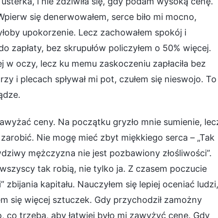
usterka, i nie zdziwiła się, gdy podam wysoką cenę.
. Wpierw się denerwowałem, serce biło mi mocno,
byłoby upokorzenie. Lecz zachowałem spokój i
o zapłaty, bez skrupułów policzyłem o 50% więcej.
jej w oczy, lecz ku memu zaskoczeniu zapłaciła bez
zy i plecach spływał mi pot, czułem się nieswojo. To
ądze.
awyżać ceny. Na początku gryzło mnie sumienie, lec
 zarobić. Nie mogę mieć zbyt miękkiego serca – „Tak
wdziwy mężczyzna nie jest pozbawiony złośliwości”.
 wszyscy tak robią, nie tylko ja. Z czasem poczucie
” zbijania kapitału. Nauczyłem się lepiej oceniać ludzi
m się więcej sztuczek. Gdy przychodził zamożny
o, co trzeba, aby łatwiej było mi zawyżyć cenę. Gdy