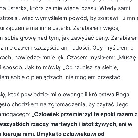
na usterka, która zajmie więcej czasu. Wtedy sami
bystrzejsi, więc wymyślałem powód, by zostawili u mni
 urządzenie ma inne usterki. Zarabiałem więcej
em sobie głowę nad tym, jak zawyżać ceny. Zarabiałe
z nie czułem szczęścia ani radości. Gdy myślałem o
ach, nawiedzał mnie lęk. Czasem myślałem: „Muszę
 sposób. Jak to mówią: „Co rzucisz za siebie,
łem sobie o pieniądzach, nie mogłem przestać.
ię, ktoś powiedział mi o ewangelii królestwa Boga
sto chodziłem na zgromadzenia, by czytać Jego
chmogącego: „
Człowiek przemierzył te epoki razem z
 wszystkich rzeczy martwych i istot żywych, ani w
i kieruje nimi. Umyka to człowiekowi od