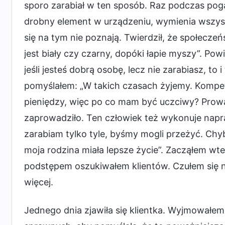
sporo zarabiał w ten sposób. Raz podczas pogaw
drobny element w urządzeniu, wymienia wszystk
się na tym nie poznają. Twierdził, że społecze
jest biały czy czarny, dopóki łapie myszy”. Powie
jeśli jesteś dobrą osobę, lecz nie zarabiasz, to 
pomyślałem: „W takich czasach żyjemy. Kompeten
pieniędzy, więc po co mam być uczciwy? Prowad
zaprowadziło. Ten człowiek też wykonuje napraw
zarabiam tylko tyle, byśmy mogli przeżyć. Chy
moja rodzina miała lepsze życie”. Zacząłem wte
podstępem oszukiwałem klientów. Czułem się n
więcej.
Jednego dnia zjawiła się klientka. Wyjmowałem 