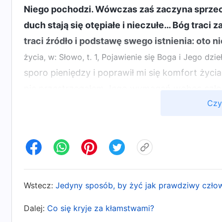
Niego pochodzi. Wówczas zaś zaczyna sprzeci
duch stają się otępiałe i nieczułe… Bóg traci 
traci źródło i podstawę swego istnienia: oto n
życia, w: Słowo, t. 1, Pojawienie się Boga i Jego dzie
sporo pieniędzy i poprawił mi się komfort życi
nie przestrzegałem Jego wymagań wobec człow
Czy
Gdy otworzyłem warsztat, zarabiałem z czysty
spokój. Lecz potem wpłynęło na mnie otoczenie
wedle takich zasad jak „Nigdy nie staniesz się 
nocy nigdy nie przybierze na wadze”, „Pieniądz 
bez nich nic nie możesz zrobić”, i innych szata
porzuciłem własne zasady, ignorując głos sumie
Wstecz:
Jedyny sposób, by żyć jak prawdziwy czło
pieniądze, lecz zdobyłem je w zły sposób. Gd
Dalej:
Co się kryje za kłamstwami?
uczynkach, nie mogłem siebie znieść i znaleźć s