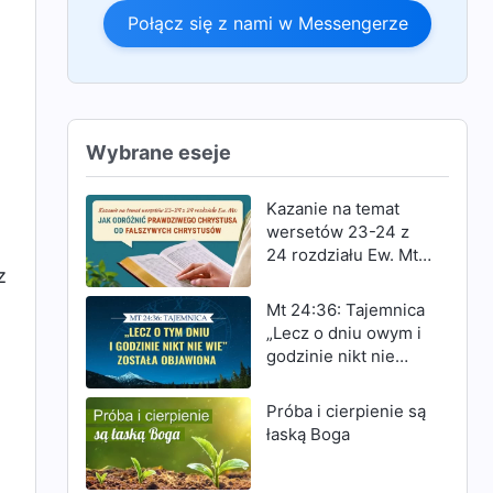
Połącz się z nami w Messengerze
Wybrane eseje
Kazanie na temat
wersetów 23-24 z
24 rozdziału Ew. Mt:
z
Jak odróżnić
prawdziwego
Mt 24:36: Tajemnica
Chrystusa od
„Lecz o dniu owym i
fałszywych
godzinie nikt nie
Chrystusów
wie” została
objawiona
Próba i cierpienie są
,
łaską Boga