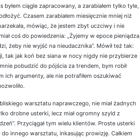
as byłem ciągle zapracowany, a zarabiałem tylko tyle,
ę odłożyć. Czasem zarabiałem miesięcznie mniej niż
arzekała, mówiąc, że jestem zbyt uczciwy i nie
miał coś do powiedzenia: „Żyjemy w epoce pieniądza
zi, żeby nie wyjść na nieudacznika”. Mówił też tak:
ji, tak jak koń bez siana w nocy nigdy nie przybierze
 mnie pobudzić do pójścia za trendem, bym robił
em ich argumenty, ale nie potrafiłem oszukiwać
pozwoliło.
obliskiego warsztatu naprawczego, nie miał żadnych
ylko drobne usterki, lecz miał ogromny szyld z
eń”. Przyciągał tym wielu klientów. Proste usterki
 do innego warsztatu, inkasując prowizję. Całkiem