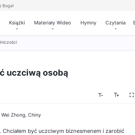
ę Boga!
Książki
Materiały Wideo
Hymny
Czytania
dniczości
yć uczciwą osobą
 Wei Zhong, Chiny
y. Chciałem być uczciwym biznesmenem i zarobić