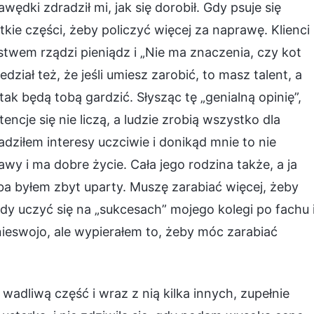
ędki zdradził mi, jak się dorobił. Gdy psuje się
ie części, żeby policzyć więcej za naprawę. Klienci
ństwem rządzi pieniądz i „Nie ma znaczenia, czy kot
dział też, że jeśli umiesz zarobić, to masz talent, a
i tak będą tobą gardzić. Słysząc tę „genialną opinię”,
cje się nie liczą, a ludzie zrobią wszystko dla
ziłem interesy uczciwie i donikąd mnie to nie
y i ma dobre życie. Cała jego rodzina także, a ja
ba byłem zbyt uparty. Muszę zarabiać więcej, żeby
dy uczyć się na „sukcesach” mojego kolegi po fachu 
ieswojo, ale wypierałem to, żeby móc zarabiać
wadliwą część i wraz z nią kilka innych, zupełnie