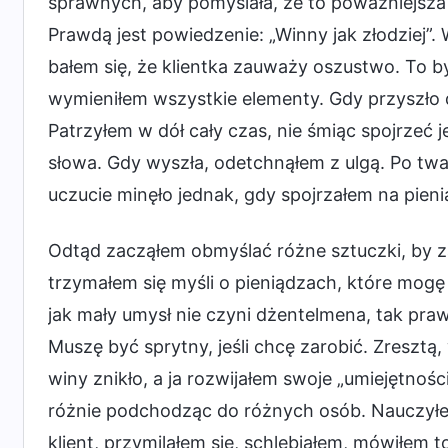
sprawnych, aby pomyślała, że to poważniejsza 
Prawdą jest powiedzenie: „Winny jak złodziej”
bałem się, że klientka zauważy oszustwo. To 
wymieniłem wszystkie elementy. Gdy przyszło d
Patrzyłem w dół cały czas, nie śmiąc spojrzeć 
słowa. Gdy wyszła, odetchnąłem z ulgą. Po twar
uczucie minęło jednak, gdy spojrzałem na pieni
Odtąd zacząłem obmyślać różne sztuczki, by z
trzymałem się myśli o pieniądzach, które mogę
jak mały umysł nie czyni dżentelmena, tak pra
Muszę być sprytny, jeśli chcę zarobić. Zresztą,
winy znikło, a ja rozwijałem swoje „umiejętności
różnie podchodząc do różnych osób. Nauczyłe
klient, przymilałem się, schlebiałem, mówiłem t