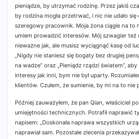
pieniądze, by utrzymać rodzinę. Przez jakiś cz
by rodzina mogła przetrwać, i nic nie udało si
szeregowy pracownik. Moja żona ciągle na to n
umiem prowadzić interesów. Mój szwagier też 
nieważne jak, ale musisz wyciągnąć kasę od lud
„Nigdy nie staniesz się bogaty bez drugiej pens
na wadze” oraz „Pieniądz rządzi światem”, aby
interesy jak inni, bym nie był uparty. Rozumiał
klientów. Czułem, że sumienie, by mi na to nie 
Później zauważyłem, że pan Qian, właściciel p
umiejętności technicznych. Potrafił naprawić t
napisem: „Doskonała naprawa wszystkich urządz
naprawiał sam. Pozostałe zlecenia przekazywał