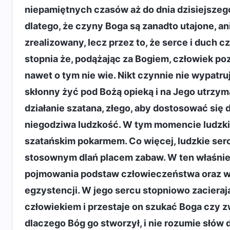
niepamiętnych czasów aż do dnia dzisiejszego.
dlatego, że czyny Boga są zanadto utajone, ani
zrealizowany, lecz przez to, że serce i duch 
stopnia że, podążając za Bogiem, człowiek poz
nawet o tym nie wie. Nikt czynnie nie wypatruj
skłonny żyć pod Bożą opieką i na Jego utrzyma
działanie szatana, złego, aby dostosować się d
niegodziwa ludzkość. W tym momencie ludzkie s
szatańskim pokarmem. Co więcej, ludzkie serc
stosownym dlań placem zabaw. W ten właśnie
pojmowania podstaw człowieczeństwa oraz wła
egzystencji. W jego sercu stopniowo zacieraj
człowiekiem i przestaje on szukać Boga czy z
dlaczego Bóg go stworzył, i nie rozumie słów 