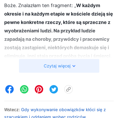
Boże. Znalazłam ten fragment: „
W każdym
okresie i na każdym etapie w kościele dzieją się
pewne konkretne rzeczy, które są sprzeczne z
wyobrażeniami ludzi. Na przykład ludzie
zapadają na choroby, przywódcy i pracownicy
zostają zastąpieni, niektórych demaskuje się i
eliminuje, inni stają przed próbą życia i śmierci,
w pewnych kościołach pojawiają się nawet źli
Czytaj więcej
ludzie i antychryści, którzy powodują zamęt, i
tak dalej. Takie rzeczy zdarzają się od czasu do
czasu i w żadnym razie nie są przypadkowe.
Wszystkie one są efektem suwerennej władzy
Boga i Jego ustaleń. Po bardzo spokojnym
Wstecz:
Gdy wykonywanie obowiązków kłóci się z
okresie może nagle wystąpić kilka incydentów
szacunkiem i oddaniem wobec rodziców