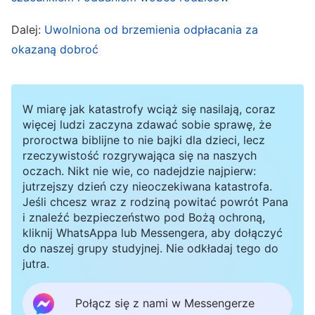
lub niezwykłych wydarzeń, które mają miejsce
Dalej:
Uwolniona od brzemienia odpłacania za
w waszym otoczeniu lub dotyczą was
okazaną dobroć
osobiście, a ich wystąpienie zaburza zwykły
porządek i normalność życia ludzi. Z pozoru te
rzeczy nie zgadzają się z ludzkimi pojęciami i
W miarę jak katastrofy wciąż się nasilają, coraz
więcej ludzi zaczyna zdawać sobie sprawę, że
wyobrażeniami; ludzie nie chcą, by coś takiego
proroctwa biblijne to nie bajki dla dzieci, lecz
im się przytrafiło ani nie chcą być tego
rzeczywistość rozgrywająca się na naszych
oczach. Nikt nie wie, co nadejdzie najpierw:
świadkami. Czy zatem takie zdarzenia są dla
jutrzejszy dzień czy nieoczekiwana katastrofa.
nich korzystne? (…) Nic się nie dzieje
Jeśli chcesz wraz z rodziną powitać powrót Pana
przypadkiem, wszystkim rządzi Bóg. Chociaż
i znaleźć bezpieczeństwo pod Bożą ochroną,
kliknij WhatsAppa lub Messengera, aby dołączyć
ludzie teoretycznie rozumieją to i akceptują, jak
do naszej grupy studyjnej. Nie odkładaj tego do
powinni traktować suwerenną władzę Boga? To
jutra.
jest prawda, za którą powinni podążać i którą
Połącz się z nami w Messengerze
powinni zrozumieć, a w szczególności powinni