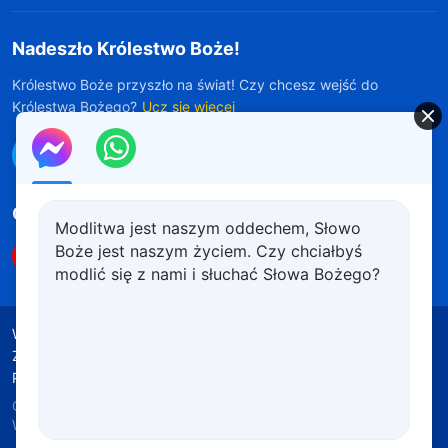
Nadeszło Królestwo Boże!
Królestwo Boże przyszło na świat! Czy chcesz wejść do
Królestwa Bożego?
Ucz się więcej
Połącz się z nami w Messengerze
Obserwuj nas
Modlitwa jest naszym oddechem, Słowo
Boże jest naszym życiem. Czy chciałbyś
modlić się z nami i słuchać Słowa Bożego?
Warunki korzystania
Polityka prywatności
Źródła wykorzystanych materiałów
Polityka plików cookie
Copyright © 2026
Kościół Boga
Wszechmogącego.
Wszelkie prawa zastrzeżone.