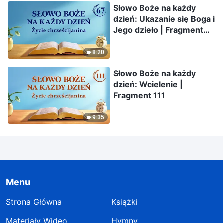
Słowo Boże na każdy
dzień: Ukazanie się Boga i
Jego dzieło | Fragment
67
8:20
Słowo Boże na każdy
dzień: Wcielenie |
Fragment 111
9:35
Menu
Strona Główna
Książki
Materiały Wideo
Hymny