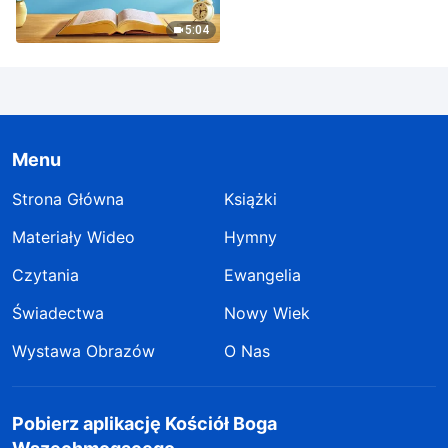
ludzkiego | Fragment 370
5:04
Menu
Strona Główna
Książki
Materiały Wideo
Hymny
Czytania
Ewangelia
Świadectwa
Nowy Wiek
Wystawa Obrazów
O Nas
Pobierz aplikację Kościół Boga