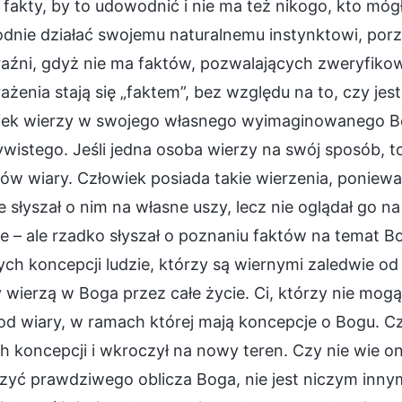
fakty, by to udowodnić i nie ma też nikogo, kto mó
dnie działać swojemu naturalnemu instynktowi, porz
źni, gdyż nie ma faktów, pozwalających zweryfikować
żenia stają się „faktem”, bez względu na to, czy jes
iek wierzy w swojego własnego wyimaginowanego Bo
wistego. Jeśli jedna osoba wierzy na swój sposób, t
ów wiary. Człowiek posiada takie wierzenia, poniewa
e słyszał o nim na własne uszy, lecz nie oglądał go n
ie – ale rzadko słyszał o poznaniu faktów na temat 
ch koncepcji ludzie, którzy są wiernymi zaledwie od
 wierzą w Boga przez całe życie. Ci, którzy nie mog
od wiary, w ramach której mają koncepcje o Bogu. Cz
h koncepcji i wkroczył na nowy teren. Czy nie wie o
yć prawdziwego oblicza Boga, nie jest niczym innym