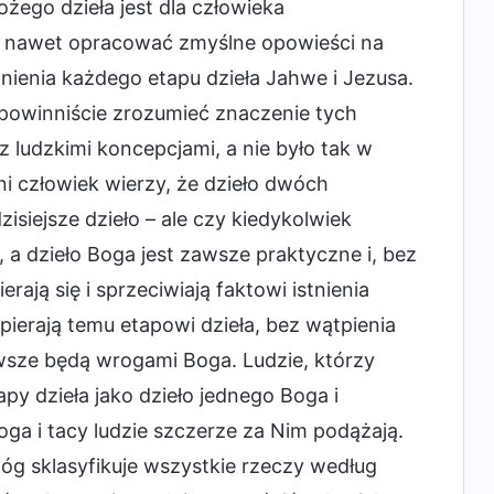
ożego dzieła jest dla człowieka
z nawet opracować zmyślne opowieści na
stnienia każdego etapu dzieła Jahwe i Jezusa.
 powinniście zrozumieć znaczenie tych
 z ludzkimi koncepcjami, a nie było tak w
 człowiek wierzy, że dzieło dwóch
siejsze dzieło – ale czy kiedykolwiek
 a dzieło Boga jest zawsze praktyczne i, bez
rają się i sprzeciwiają faktowi istnienia
opierają temu etapowi dzieła, bez wątpienia
awsze będą wrogami Boga. Ludzie, którzy
apy dzieła jako dzieło jednego Boga i
oga i tacy ludzie szczerze za Nim podążają.
Bóg sklasyfikuje wszystkie rzeczy według