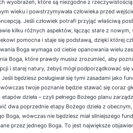
ch wyobrażeń, które są niezgodne z rzeczywistością.
nym wieku i powstrzymywała człowieka przed wejście
oncepcją. Jeśli człowiek potrafi przyjąć właściwą p
awie kilku różnych aspektów, łącząc stare z nowym,
ekowi pomocna i staje się podstawą, dzięki której c
wania Boga wymaga od ciebie opanowania wielu zasa
nia Boga, które prawdy musisz zrozumieć, aby pozna
pcji i starej natury, żebyś mógł podporządkować si
. Jeśli będziesz posługiwał się tymi zasadami jako 
 wówczas twoje poznanie będzie stawać się coraz głę
 etapów dzieła – czyli pełnego Bożego planu zarządzani
ić dwa poprzednie etapy Bożego dzieła z obecnym, r
o Boga, wówczas nie będziesz miał silniejszego fund
ne przez jednego Boga. To jest największe objawien