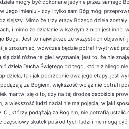
 dzieła mogły być dokonane jedynie przez samego Bo
w Jego imieniu – czyli tylko sam Bóg mógł przeprow
dzisiejszy. Mimo że trzy etapy Bożego dzieła zosta
ach, i mimo że działanie w każdym z nich jest inne,
o Boga. Jest to największe ze wszystkich objawień ja
ni je zrozumieć, wówczas będzie potrafił wytrwać p
 się dziś różne religie i wyznania, jest to, że nie zna
ić dzieła Ducha Świętego od tego, które z Niego nie 
ap dzieła, tak jak poprzednie dwa jego etapy, jest
 podążają za Bogiem, większość wciąż nie potrafi pow
ek martwi się o to, czy na tej drodze osobiście prow
, a większość ludzi nadal nie ma pojęcia, w jaki sp
. Ci, którzy podążają za Bogiem, nie potrafią ustalić
e częściowy skutek pośród tych ludzi i nie mogą być 