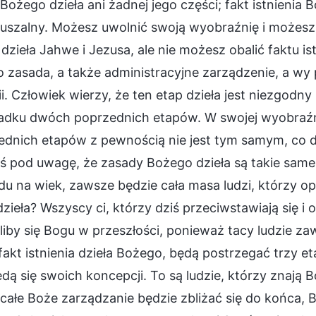
Bożego dzieła ani żadnej jego części; fakt istnienia B
ruszalny. Możesz uwolnić swoją wyobraźnię i możes
dzieła Jahwe i Jezusa, ale nie możesz obalić faktu i
o zasada, a także administracyjne zarządzenie, a wy
i. Człowiek wierzy, że ten etap dzieła jest niezgodny
adku dwóch poprzednich etapów. W swojej wyobraźni
dnich etapów z pewnością nie jest tym samym, co dzi
ś pod uwagę, że zasady Bożego dzieła są takie same,
u na wiek, zawsze będzie cała masa ludzi, którzy opie
zieła? Wszyscy ci, którzy dziś przeciwstawiają się i 
liby się Bogu w przeszłości, ponieważ tacy ludzie z
fakt istnienia dzieła Bożego, będą postrzegać trzy et
ą się swoich koncepcji. To są ludzie, którzy znają B
całe Boże zarządzanie będzie zbliżać się do końca, 