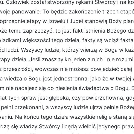
u. Człowiek został stworzony rękami Stwórcy i na k
oje panowanie. To będzie zakończenie trzech etapów
przednie etapy w Izraelu i Judei stanowią Boży pla
że temu zaprzeczyć, to jest fakt istnienia Bożego dzi
wiadkami większości tego dzieła, fakty są wciąż fak
d ludzi. Wszyscy ludzie, którzy wierzą w Boga w ka
tapy dzieła. Jeśli znasz tylko jeden z nich i nie roz
z przeszłości, wówczas nie możesz powiedzieć całej
a wiedza o Bogu jest jednostronna, jako że w twojej 
m nie nadajesz się do niesienia świadectwa o Bogu.
at tych spraw jest głęboka, czy powierzchowna, gdy
pełni przekonani, a wszyscy ludzie ujrzą pełnię Boż
niu. Na końcu tego dzieła wszystkie religie staną s
zą się władzy Stwórcy i będą wielbić jedynego prawd