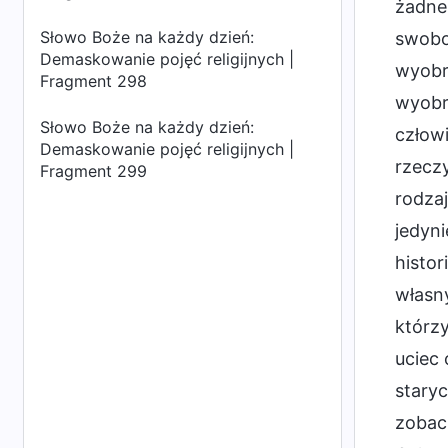
żadne 
Słowo Boże na każdy dzień:
swobo
Demaskowanie pojęć religijnych |
wyobra
Fragment 298
wyobra
Słowo Boże na każdy dzień:
człow
Demaskowanie pojęć religijnych |
rzeczy
Fragment 299
rodzaj
jedyni
histor
własny
którzy
uciec 
staryc
zobacz