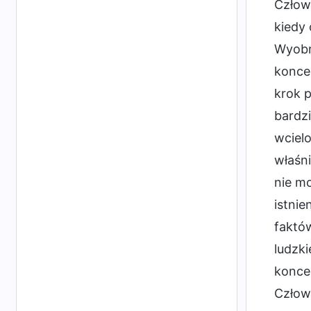
Człowi
kiedy 
Wyobra
koncep
krok p
bardzi
wcielo
właśni
nie mo
istnie
faktów
ludzki
koncep
Człow