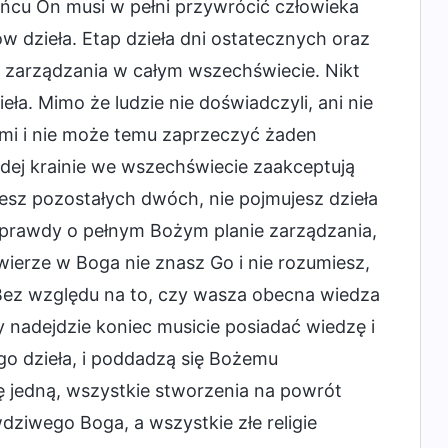
ońcu On musi w pełni przywrócić człowieka
 dzieła. Etap dzieła dni ostatecznych oraz
n zarządzania w całym wszechświecie. Nikt
eła. Mimo że ludzie nie doświadczyli, ani nie
tami i nie może temu zaprzeczyć żaden
żdej krainie we wszechświecie zaakceptują
umiesz pozostałych dwóch, nie pojmujesz dzieła
 prawdy o pełnym Bożym planie zarządzania,
wierze w Boga nie znasz Go i nie rozumiesz,
 Bez względu na to, czy wasza obecna wiedza
 nadejdzie koniec musicie posiadać wiedzę i
ego dzieła, i poddadzą się Bożemu
ię jedną, wszystkie stworzenia na powrót
ziwego Boga, a wszystkie złe religie