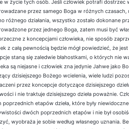
e w życie tych osób. Jeśli człowiek potrafi dostrzec 
owadzane przez samego Boga w różnych czasach, miejs
 różnego działania, wszystko zostało dokonane prze
rowadzone przez jednego Boga, zatem musi być właśc
rzeczne z koncepcjami człowieka, nie sposób zaprzecz
ek z całą pewnością będzie mógł powiedzieć, że jest
pcje staną się zaledwie błahostkami, o których nie 
eka są niejasne i człowiek zna jedynie Jahwe jako Bo
ący dzisiejszego Bożego wcielenia, wiele ludzi pozos
aczeni przez koncepcje dotyczące dzisiejszego dzieła,
wości i nie traktuje dzisiejszego dzieła poważnie. C
poprzednich etapów dzieła, które były niewidoczne.
wistości dwóch poprzednich etapów i nie był osobiś
yć, wyobraża je sobie według własnego uznania. Bez 