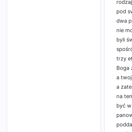
rodzaj
pod sw
dwa po
nie mo
byli ś
spośró
trzy e
Boga 
a twoj
a zate
na tem
być w 
panowa
poddad