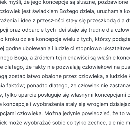
ek myśli, że jego koncepcje są słuszne, pozbawione
człowiek jest świadkiem Bożego dzieła, uruchamia ko
żenia i idee z przeszłości stały się przeszkodą dla d
cji oraz odparcie tych idei staje się trudne dla cz
o kroku dzieła koncepcje wielu z tych, którzy podąża
ej godne ubolewania i ludzie ci stopniowo ukształto
nego Boga, a źródłem tej nienawiści są właśnie konc
e dlatego, że fakty nie pozwalają człowiekowi na pu
gą zostać łatwo obalone przez człowieka, a ludzkie 
nia faktów; ponadto dlatego, że człowiek nie zastan
, tylko uparcie posługuje się własnymi koncepcjami
e koncepcje i wyobrażenia stały się wrogiem dzisiejsz
cjami człowieka. Można jedynie powiedzieć, że to wi
iek może wyobrażać sobie co tylko zechce, ale ni