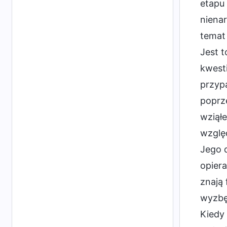
etapu 
niena
temat 
Jest t
kwesti
przyp
poprze
wziąłe
względ
Jego d
opiera
znają 
wyzbęd
Kiedy 