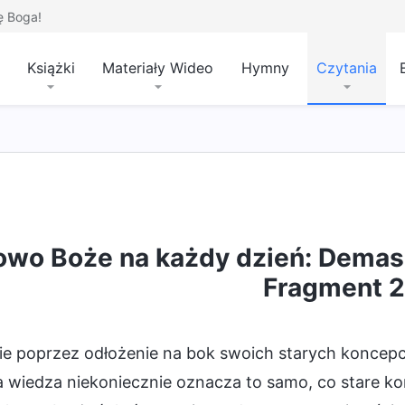
ę Boga!
Książki
Materiały Wideo
Hymny
Czytania
ażanie zepsucia rodzaju ludzkiego
Wejście w życ
owo Boże na każdy dzień: Demask
Fragment 
ie poprzez odłożenie na bok swoich starych koncep
 wiedza niekoniecznie oznacza to samo, co stare ko