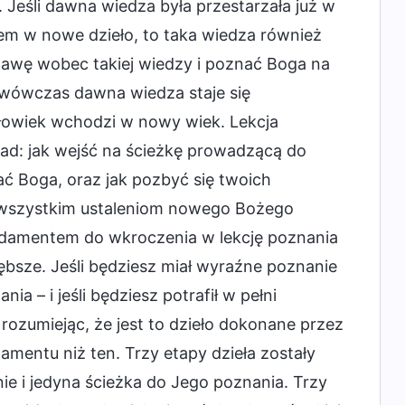
 Jeśli dawna wiedza była przestarzała już w
m w nowe dzieło, to taka wiedza również
ostawę wobec takiej wiedzy i poznać Boga na
 wówczas dawna wiedza staje się
złowiek wchodzi w nowy wiek. Lekcja
d: jak wejść na ścieżkę prowadzącą do
ć Boga, oraz jak pozbyć się twoich
ę wszystkim ustaleniom nowego Bożego
fundamentem do wkroczenia w lekcję poznania
bsze. Jeśli będziesz miał wyraźne poznanie
a – i jeśli będziesz potrafił w pełni
ozumiejąc, że jest to dzieło dokonane przez
amentu niż ten. Trzy etapy dzieła zostały
ie i jedyna ścieżka do Jego poznania. Trzy