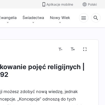
Aplikacje mobilne
Polski
Ewangelia
Świadectwa
Nowy Wiek
ie
Przeznaczenie i wynik
owanie pojęć religijnych |
292
cji możesz zdobyć nową wiedzę, jednak
ncepcje. „Koncepcje” odnoszą do tych