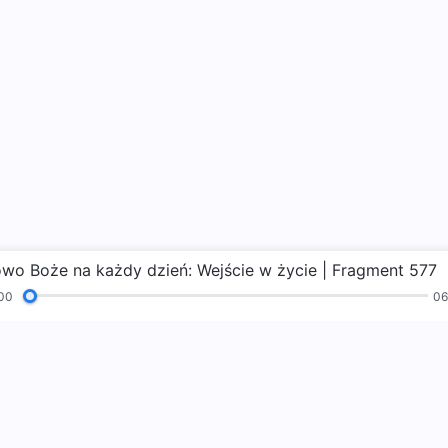
owo Boże na każdy dzień: Wejście w życie | Fragment 577
00
06
Hymny
Czytania
Ewangelia
Świadectwa