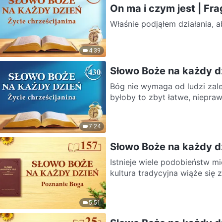
On ma i czym jest | Fr
Właśnie podjąłem działania, a
sprawują władzę, oraz tych, k
4:39
Słowo Boże na każdy d
Bóg nie wymaga od ludzi zale
byłoby to zbyt łatwe, niepra
7:24
Słowo Boże na każdy d
Istnieje wiele podobieństw mi
kultura tradycyjna wiąże się z
5:51