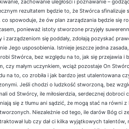
iwanie, zachowanie uległości i poznawanie – godząc
cznym rezultatem będzie to, że Stwórca sfinalizuje 
, co spowoduje, że ów plan zarządzania będzie się roz
asem, ponieważ istoty stworzone przyjęły suwerenną
 i zarządzeniom się poddały, zdołają pozyskać prawd
nie Jego usposobienia. Istnieje jeszcze jedna zasad
 robi Stwórca, bez względu na to, jak się przejawia i b
m, czy małym uczynkiem, wciąż pozostaje On Stwórcą
u na to, co zrobiła i jak bardzo jest utalentowana cz
onymi. Jeśli chodzi o ludzkość stworzoną, bez względu
ali od Stwórcy, ile miłosierdzia, serdecznej dobroci 
iają się z tłumu ani sądzić, że mogą stać na równi 
stworzonych. Niezależnie od tego, ile darów Bóg ci zes
traktował lub czy dał ci kilka wyjątkowych talentów, n