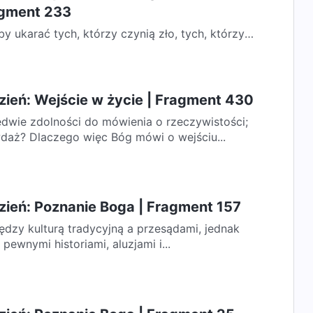
agment 233
by ukarać tych, którzy czynią zło, tych, którzy
tórzy prześladują synów Bożych....
zień: Wejście w życie | Fragment 430
dwie zdolności do mówienia o rzeczywistości;
wdaż? Dlaczego więc Bóg mówi o wejściu...
zień: Poznanie Boga | Fragment 157
ędzy kulturą tradycyjną a przesądami, jednak
 pewnymi historiami, aluzjami i...