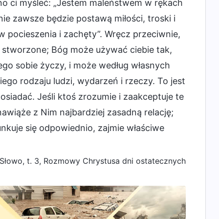
lno ci myśleć: „Jestem maleństwem w rękach
e zawsze będzie postawą miłości, troski i
 pocieszenia i zachęty”. Wręcz przeciwnie,
y stworzone; Bóg może używać ciebie tak,
zego sobie życzy, i może według własnych
ego rodzaju ludzi, wydarzeń i rzeczy. To jest
osiadać. Jeśli ktoś zrozumie i zaakceptuje te
 nawiąże z Nim najbardziej zasadną relację;
runkuje się odpowiednio, zajmie właściwe
 Słowo, t. 3, Rozmowy
Chrystusa
dni ostatecznych