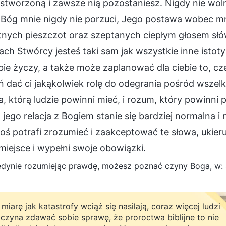
ą stworzoną i zawsze nią pozostaniesz. Nigdy nie wo
Bóg mnie nigdy nie porzuci, Jego postawa wobec mni
tnych pieszczot oraz szeptanych ciepłym głosem słów
ch Stwórcy jesteś taki sam jak wszystkie inne istot
bie życzy, a także może zaplanować dla ciebie to, c
 dać ci jakąkolwiek rolę do odegrania pośród wszelki
, którą ludzie powinni mieć, i rozum, który powinni p
 jego relacja z Bogiem stanie się bardziej normalna i
ktoś potrafi zrozumieć i zaakceptować te słowa, ukie
miejsce i wypełni swoje obowiązki.
edynie rozumiejąc prawdę, możesz poznać czyny Boga, w:
miarę jak katastrofy wciąż się nasilają, coraz więcej ludzi
czyna zdawać sobie sprawę, że proroctwa biblijne to nie