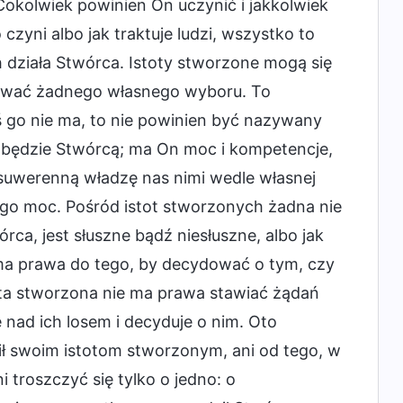
 Cokolwiek powinien On uczynić i jakkolwiek
czyni albo jak traktuje ludzi, wszystko to
 działa Stwórca. Istoty stworzone mogą się
ywać żadnego własnego wyboru. To
oś go nie ma, to nie powinien być nazywany
 będzie Stwórcą; ma On moc i kompetencje,
suwerenną władzę nas nimi wedle własnej
t Jego moc. Pośród istot stworzonych żadna nie
órca, jest słuszne bądź niesłuszne, albo jak
ma prawa do tego, by decydować o tym, czy
tota stworzona nie ma prawa stawiać żądań
nad ich losem i decyduje o nim. Oto
ił swoim istotom stworzonym, ani od tego, w
i troszczyć się tylko o jedno: o