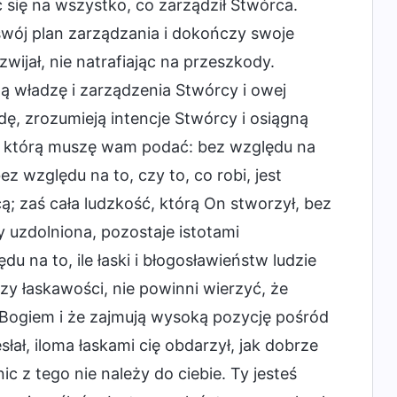
 się na wszystko, co zarządził Stwórca.
swój plan zarządzania i dokończy swoje
wijał, nie natrafiając na przeszkody.
 władzę i zarządzenia Stwórcy i owej
ę, zrozumieją intencje Stwórcy i osiągną
a, którą muszę wam podać: bez względu na
ez względu na to, czy to, co robi, jest
; zaś cała ludzkość, którą On stworzył, bez
y uzdolniona, pozostaje istotami
 na to, ile łaski i błogosławieństw ludzie
czy łaskawości, nie powinni wierzyć, że
z Bogiem i że zajmują wysoką pozycję pośród
łał, iloma łaskami cię obdarzył, jak dobrze
ic z tego nie należy do ciebie. Ty jesteś