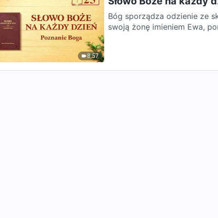
Słowo Boże na każdy d
Bóg sporządza odzienie ze skór dla Adama i
swoją żonę imieniem Ewa, pon
8:57