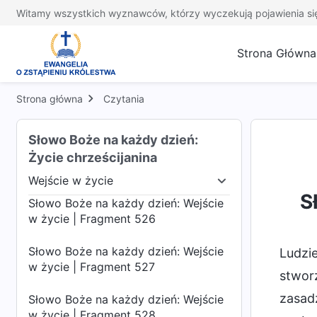
Słowo Boże na każdy dzień: Wejście
Witamy wszystkich wyznawców, którzy wyczekują pojawienia si
w życie | Fragment 522
Strona Główna
Słowo Boże na każdy dzień: Wejście
w życie | Fragment 523
Strona główna
Czytania
Słowo Boże na każdy dzień: Wejście
w życie | Fragment 524
Słowo Boże na każdy dzień:
Słowo Boże na każdy dzień: Wejście
Życie chrześcijanina
w życie | Fragment 525
Wejście w życie
udzkiego
Wejście w życie
Przeznaczenie i wyn
S
Słowo Boże na każdy dzień: Wejście
w życie | Fragment 526
Słowo Boże na każdy dzień: Wejście
Ludzie
w życie | Fragment 527
stworz
zasadz
Słowo Boże na każdy dzień: Wejście
w życie | Fragment 528