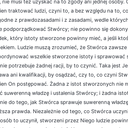
 nie musi też uzyskać na to zgody ani jednej osoby.
en traktować ludzi, czyni to, a bez względu na to, co 
godne z prawdozasadami i z zasadami, wedle których
ie podporządkować Stwórcy; nie powinno się dokon
ek, który istoty stworzone powinny mieć, a jeśli kt
iekiem. Ludzie muszą zrozumieć, że Stwórca zawsze
oordynować wszelkie stworzone istoty i sprawować 
i nie potrzebuje żadnej racji, by to czynić. Taka jes
wa ani kwalifikacji, by osądzać, czy to, co czyni Stw
ien On postępować. Żadna z istot stworzonych nie 
ć suwerenną władzę i ustalenia Stwórcy; i żadna is
ie do tego, jak Stwórca sprawuje suwerenną władzę 
ższa prawda. Niezależnie od tego, co Stwórca uczyn
posób to uczynił, stworzeni przez Niego ludzie powinn