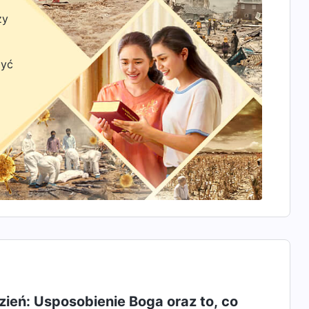
zy
zyć
ień: Usposobienie Boga oraz to, co