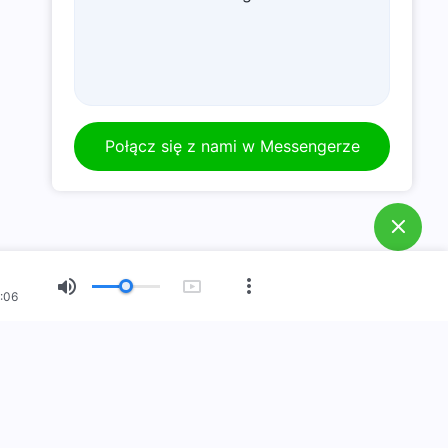
Połącz się z nami w Messengerze
:06
Nowy Wiek
Wystawa Obrazów
O Nas