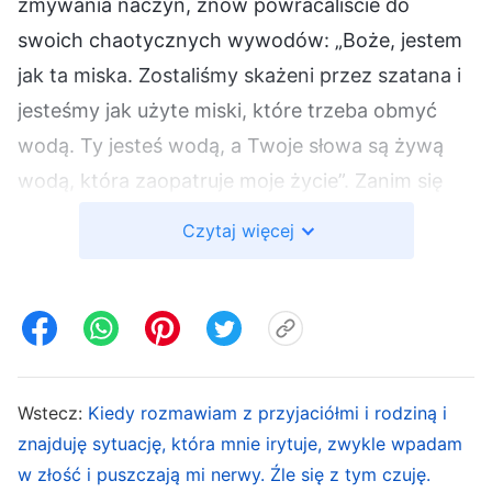
zmywania naczyń, znów powracaliście do
swoich chaotycznych wywodów: „Boże, jestem
jak ta miska. Zostaliśmy skażeni przez szatana i
jesteśmy jak użyte miski, które trzeba obmyć
wodą. Ty jesteś wodą, a Twoje słowa są żywą
wodą, która zaopatruje moje życie”. Zanim się
obejrzeliście, nadszedł czas na sen i znowu
Czytaj więcej
zaczynaliście swoją chaotyczną gadaninę:
„Boże! Błogosławiłeś mi i prowadziłeś mnie przez
cały ten dzień. Jestem Ci naprawdę
wdzięczny…”. Tak mijał wam cały dzień, a potem
zapadaliście w sen. Większość ludzi przeżywa
Wstecz:
Kiedy rozmawiam z przyjaciółmi i rodziną i
tak każdy dzień, i nawet teraz zaniedbuje
znajduję sytuację, która mnie irytuje, zwykle wpadam
prawdziwe wkroczenie, skupiając się jedynie na
w złość i puszczają mi nerwy. Źle się z tym czuję.