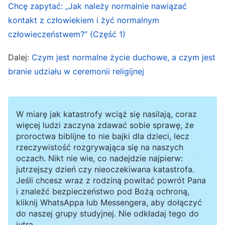
gołosłownym odmawianiu modlitw. To jest ich
Chcę zapytać: „Jak należy normalnie nawiązać
poprzednie życie, stare życie. I większość ludzi
kontakt z człowiekiem i żyć normalnym
jest właśnie taka; brakuje im jakiegokolwiek
człowieczeństwem?” (Część 1)
rzeczywistego szkolenia i nie przechodzą zbyt
Dalej:
Czym jest normalne życie duchowe, a czym jest
wielu prawdziwych przeobrażeń. Składają
branie udziału w ceremonii religijnej
gołosłowne deklaracje w modlitwach, zbliżając
się do Boga jedynie w słowach, ale w ich
W miarę jak katastrofy wciąż się nasilają, coraz
zrozumieniu brak głębi. Weźmy najprostszy
więcej ludzi zaczyna zdawać sobie sprawę, że
przykład – sprzątanie domu. Widzisz, że w domu
proroctwa biblijne to nie bajki dla dzieci, lecz
jest brudno, więc siadasz i modlisz się: „Boże!
rzeczywistość rozgrywająca się na naszych
oczach. Nikt nie wie, co nadejdzie najpierw:
Spójrz na zepsucie, które szatan na mnie zesłał.
jutrzejszy dzień czy nieoczekiwana katastrofa.
Jestem tak samo brudny jak ten dom. Boże!
Jeśli chcesz wraz z rodziną powitać powrót Pana
i znaleźć bezpieczeństwo pod Bożą ochroną,
Prawdziwie Cię chwalę i dziękuję Ci. Bez
kliknij WhatsAppa lub Messengera, aby dołączyć
Twojego zbawienia i oświecenia nie zdałbym
do naszej grupy studyjnej. Nie odkładaj tego do
jutra.