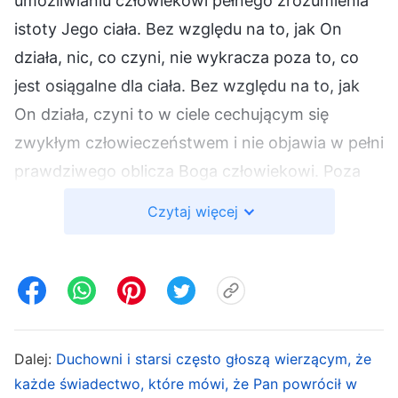
umożliwianiu człowiekowi pełnego zrozumienia
istoty Jego ciała. Bez względu na to, jak On
działa, nic, co czyni, nie wykracza poza to, co
jest osiągalne dla ciała. Bez względu na to, jak
On działa, czyni to w ciele cechującym się
zwykłym człowieczeństwem i nie objawia w pełni
prawdziwego oblicza Boga człowiekowi. Poza
tym Jego dzieło w ciele nigdy nie jest tak
Czytaj więcej
nadprzyrodzone ani nieocenione, jak człowiek
myśli. Chociaż Chrystus reprezentuje Samego
Boga w ciele i osobiście wykonuje dzieło, które
Sam Bóg powinien czynić, On nie zaprzecza
istnieniu Boga w niebie, ani też nie rozgłasza z
Dalej:
Duchowni i starsi często głoszą wierzącym, że
zapałem o swoich uczynkach. Przeciwnie,
każde świadectwo, które mówi, że Pan powrócił w