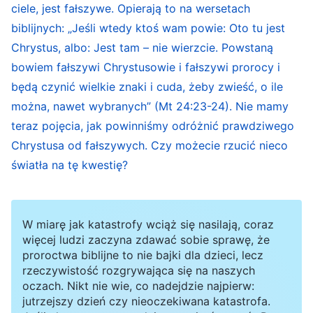
pokornie ukrywa się w swoim ciele. Poza samym
ciele, jest fałszywe. Opierają to na wersetach
Chrystusem, ci, którzy fałszywie twierdzą, że są
biblijnych: „Jeśli wtedy ktoś wam powie: Oto tu jest
Chrystusem, nie posiadają Jego cech. Kiedy
Chrystus, albo: Jest tam – nie wierzcie. Powstaną
zestawimy ze sobą Chrystusa i pełne arogancji i
bowiem fałszywi Chrystusowie i fałszywi prorocy i
będą czynić wielkie znaki i cuda, żeby zwieść, o ile
poczucia wyższości usposobienie tych
można, nawet wybranych” (Mt 24:23-24). Nie mamy
fałszywych Chrystusów, staje się oczywiste, jaki
teraz pojęcia, jak powinniśmy odróżnić prawdziwego
rodzaj ciała jest prawdziwie Chrystusowy. Im
Chrystusa od fałszywych. Czy możecie rzucić nieco
bardziej są fałszywi, tym bardziej się afiszują i są
światła na tę kwestię?
bardziej skłonni do czynienia cudów i znaków,
aby oszukać człowieka. Fałszywi Chrystusowie
nie mają cech Boga; Chrystus nie jest skażony
W miarę jak katastrofy wciąż się nasilają, coraz
więcej ludzi zaczyna zdawać sobie sprawę, że
żadnym elementem przynależącym do
proroctwa biblijne to nie bajki dla dzieci, lecz
fałszywych Chrystusów. Bóg staje się ciałem
rzeczywistość rozgrywająca się na naszych
oczach. Nikt nie wie, co nadejdzie najpierw:
tylko po to, żeby dopełnić dzieła ciała, a nie po
jutrzejszy dzień czy nieoczekiwana katastrofa.