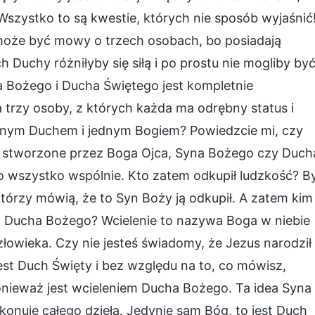
Wszystko to są kwestie, których nie sposób wyjaśnić
może być mowy o trzech osobach, bo posiadają
 Duchy różniłyby się siłą i po prostu nie mogliby by
 Bożego i Ducha Świętego jest kompletnie
a trzy osoby, z których każda ma odrębny status i
dnym Duchem i jednym Bogiem? Powiedzcie mi, czy
ały stworzone przez Boga Ojca, Syna Bożego czy Duch
o wszystko wspólnie. Kto zatem odkupił ludzkość? By
tórzy mówią, że to Syn Boży ją odkupił. A zatem kim
iem Ducha Bożego? Wcielenie to nazywa Boga w niebie
owieka. Czy nie jesteś świadomy, że Jezus narodził
st Duch Święty i bez względu na to, co mówisz,
onieważ jest wcieleniem Ducha Bożego. Ta idea Syna
konuje całego dzieła. Jedynie sam Bóg, to jest Duch