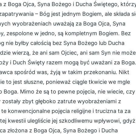
żona z Boga Ojca, Syna Bożego i Ducha Świętego, którz
zapatrywania – Bóg jest jednym Bogiem, ale składa si
nych wyobrażeniach uważają za Boga Ojca, Syna
by, zespolone w jedno, są kompletnym Bogiem. Bez
óg nie byłby całością bez Syna Bożego lub Ducha
zie wierzą, że ani sam Ojciec, ani sam Syn nie może
Boży i Duch Święty razem mogą być uważani za Boga
wca spośród was, żyją w takim przekonaniu. Nikt
e to jest słuszne, ponieważ ciągle tkwicie we mgle
 Boga. Mimo że są to pewne pojęcia, nie wiecie, czy
 zostały zbyt głęboko zatrute wyobrażeniami z
 te konwencjonalne pojęcia religijne i trucizna ta za
tej kwestii ulegliście jej szkodliwemu wpływowi, gdyż
rójca złożona z Boga Ojca, Syna Bożego i Ducha