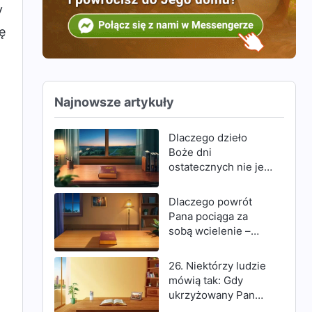
y
ę
Najnowsze artykuły
Dlaczego dzieło
.
Boże dni
ostatecznych nie jest
wykonywane za
pomocą Ducha?
Dlaczego powrót
Dlaczego Bóg
Pana pociąga za
przyszedł, aby
sobą wcielenie –
dokonać swego
zstępowanie w
dzieła w ciele?
tajemnicy – jak i
26. Niektórzy ludzie
jawne zstępowanie z
mówią tak: Gdy
chmur?
ukrzyżowany Pan
Jezus powiedział