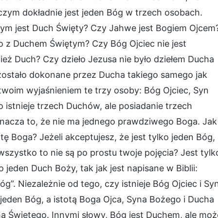
, czym dokładnie jest jeden Bóg w trzech osobach.
zym jest Duch Święty? Czy Jahwe jest Bogiem Ojcem
 z Duchem Świętym? Czy Bóg Ojciec nie jest
ież Duch? Czy dzieło Jezusa nie było dziełem Ducha
zostało dokonane przez Ducha takiego samego jak
woim wyjaśnieniem te trzy osoby: Bóg Ojciec, Syn
to istnieje trzech Duchów, ale posiadanie trzech
znacza to, że nie ma jednego prawdziwego Boga. Jak
 Boga? Jeżeli akceptujesz, że jest tylko jeden Bóg,
szystko to nie są po prostu twoje pojęcia? Jest tylk
 jeden Duch Boży, tak jak jest napisane w Biblii:
Bóg”. Niezależnie od tego, czy istnieje Bóg Ojciec i Sy
 jeden Bóg, a istotą Boga Ojca, Syna Bożego i Ducha
cha Świętego. Innymi słowy, Bóg jest Duchem, ale moż