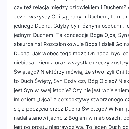
czy też relacja między człowiekiem i Duchem? 
Jeżeli wszyscy Oni są jednym Duchem, to nie 
jednego Ducha. Gdyby byli różnymi osobami, Ich
jednym Duchem. Ta koncepcja Boga Ojca, Syna
absurdalna! Rozczłonkowuje Boga i dzieli Go n
Ducha. Jak wobec tego może On nadal być je
niebiosa i ziemia oraz wszystkie rzeczy zost
Świętego? Niektórzy mówią, że stworzyli Oni t
to Duch Święty, Syn Boży czy Bóg Ojciec? Niek
jest Syn w swej istocie? Czy nie jest wcielen
imieniem „Ojca” z perspektywy stworzonego czł
się z poczęcia przez Ducha Świętego? W Nim je
nadal stanowi jedno z Bogiem w niebiosach, p
jest po prostu nieprawdziwa. To jeden Duch do