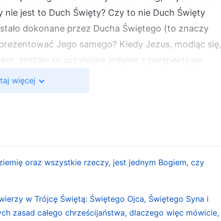
 nie jest to Duch Święty? Czy to nie Duch Święty
zostało dokonane przez Ducha Świętego (to znaczy
eprezentować Jego samego? Kiedy Jezus, modląc się
cem, zostało to uczynione jedynie z perspektywy
 Boży przybrał normalne i zwykłe ciało oraz posiadał
taj więcej
jeśli w Jego wnętrzu był Duch Boży, Jego
ego człowieka. Innymi słowy, stał się „Synem
, łącznie z samym Jezusem. Zważywszy na to, że jes
czyzną czy też kobietą, ale na pewno kimś o
dziła się w normalnej rodzinie zwykłych ludzi. Dlateg
ziemię oraz wszystkie rzeczy, jest jednym Bogiem, czy
cze”, nazywał go tym samym imieniem, jakim i wy Go
ywy stworzonego człowieka. Czy pamiętacie jeszcze
 wierzy w Trójcę Świętą: Świętego Ojca, Świętego Syna i
auczyć na pamięć? „Ojcze nasz, któryś jest w
nych zasad całego chrześcijaństwa, dlaczego więc mówicie,
y Boga w niebie nazywali Ojcem. A ponieważ On sam