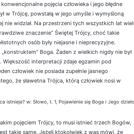
ą konwencjonalne pojęcia człowieka i jego błędne
zył w Trójcę, powstałą w jego umyśle i wymyśloną
 nie widział. Na przestrzeni tych wszystkich lat wiel
prawdziwe znaczenie” Świętej Trójcy, choć takie
istotnych osób były niejasne i nieprecyzyjne.
„konstruktem” Boga. Żaden z wielkich nigdy nie był
 Większość interpretacji zdaje egzamin pod
eden człowiek nie posiada zupełnie jasnego
atego, że sławetna Trójca, którą człowiek nosi w
a istnieje? w: Słowo, t. 1, Pojawienie się Boga i Jego dzieł
takim pojęciem Trójcy, to musi istnieć trzech Bogów,
est takie same. Jeżeli ktokolwiek z was mówi, że