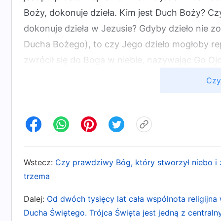
Boży, dokonuje dzieła. Kim jest Duch Boży? Czy
dokonuje dzieła w Jezusie? Gdyby dzieło nie 
Ducha Bożego), to czy Jego dzieło mogłoby r
zwrócił się do Boga w niebie, nazywając Go Oj
stworzonego człowieka, tylko dlatego, że Duch
Czy
zewnętrzną powłokę istoty stworzonej. Nawet 
zewnętrzny wygląd i tak był wyglądem normaln
Człowieczym”, o którym mówili wszyscy ludzie
nazywany Synem Człowieczym, jest osobą (męż
zewnętrznej powłoce istoty ludzkiej), która uro
Wstecz:
Czy prawdziwy Bóg, który stworzył niebo i 
też Jezus, zwracając się do Boga w niebie „Oj
trzema
początkowo nazywaliście. Robił to z perspekt
Dalej:
Od dwóch tysięcy lat cała wspólnota religijna
Modlitwę Pańską, której Jezus kazał wam się n
Ducha Świętego. Trójca Święta jest jedną z central
niebie…”. Wezwał wszystkich ludzi do tego, b