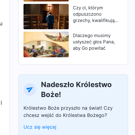
„Wykonało się”, czy
Czy ci, którym
nie oznaczało to, że
odpuszczono
dzieło Bożego
grzechy, kwalifikują
u
zbawienia zostało
się do wejścia do
dokonane? Dlaczego
królestwa
Dlaczego musimy
zatem Bóg, gdy
niebieskiego?
usłyszeć głos Pana,
powróci w dniach
aby Go powitać
ostatecznych, musi
dokonać dzieła
osądzania,
rozpoczynając od
domu Bożego?
Nadeszło Królestwo
Boże!
o)
Królestwo Boże przyszło na świat! Czy
chcesz wejść do Królestwa Bożego?
Ucz się więcej