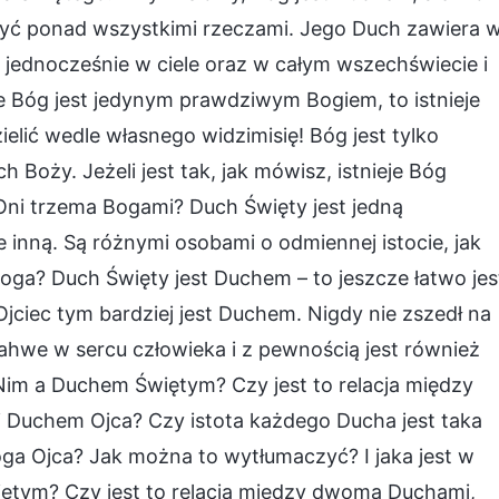
ż być ponad wszystkimi rzeczami. Jego Duch zawiera 
 jednocześnie w ciele oraz w całym wszechświecie i
 Bóg jest jedynym prawdziwym Bogiem, to istnieje
elić wedle własnego widzimisię! Bóg jest tylko
 Boży. Jeżeli jest tak, jak mówisz, istnieje Bóg
 Oni trzema Bogami? Duch Święty jest jedną
e inną. Są różnymi osobami o odmiennej istocie, jak
oga? Duch Święty jest Duchem – to jeszcze łatwo jes
Ojciec tym bardziej jest Duchem. Nigdy nie zszedł na
 Jahwe w sercu człowieka i z pewnością jest również
Nim a Duchem Świętym? Czy jest to relacja między
Duchem Ojca? Czy istota każdego Ducha jest taka
ga Ojca? Jak można to wytłumaczyć? I jaka jest w
iętym? Czy jest to relacja między dwoma Duchami,