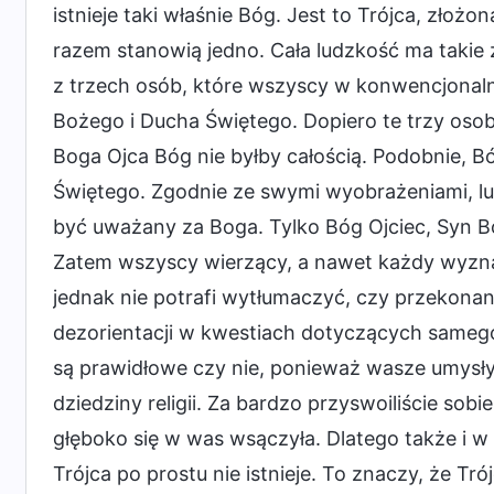
istnieje taki właśnie Bóg. Jest to Trójca, zło
razem stanowią jedno. Cała ludzkość ma takie 
z trzech osób, które wszyscy w konwencjonal
Bożego i Ducha Świętego. Dopiero te trzy oso
Boga Ojca Bóg nie byłby całością. Podobnie, B
Świętego. Zgodnie ze swymi wyobrażeniami, lud
być uważany za Boga. Tylko Bóg Ojciec, Syn 
Zatem wszyscy wierzący, a nawet każdy wyzna
jednak nie potrafi wytłumaczyć, czy przekonani
dezorientacji w kwestiach dotyczących samego
są prawidłowe czy nie, ponieważ wasze umysły
dziedziny religii. Za bardzo przyswoiliście sobie
głęboko się w was wsączyła. Dlatego także i w 
Trójca po prostu nie istnieje. To znaczy, że T