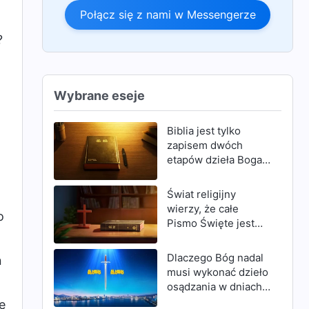
Połącz się z nami w Messengerze
?
Wybrane eseje
Biblia jest tylko
zapisem dwóch
etapów dzieła Boga,
którymi są Wiek
Prawa i Wiek Łaski;
Świat religijny
nie jest zapisem
wierzy, że całe
o
całego Bożego
Pismo Święte jest
dzieła
natchnione przez
Boga i że całe składa
Dlaczego Bóg nadal
n
się ze słów Bożych;
musi wykonać dzieło
ten pogląd jest
osądzania w dniach
fałszywy
ostatecznych, mimo
e