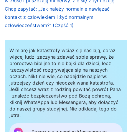
w złość i puszczają mi nerwy. Źle się z tym czuję.
partnerem, nie należy do ciebie. Przedmiotem
Chcę zapytać: „Jak należy normalnie nawiązać
twoich uczuć niekoniecznie jest osoba, z którą
kontakt z człowiekiem i żyć normalnym
będziesz mógł dzielić swoje życie, a tymczasem
człowieczeństwem?” (Część 1)
ktoś, kogo się nigdy nie spodziewałeś, po cichu
wkracza w twoje życie i staje się twoim
W miarę jak katastrofy wciąż się nasilają, coraz
partnerem, staje się najważniejszym elementem
więcej ludzi zaczyna zdawać sobie sprawę, że
twojego przeznaczenia, twoją drugą połówką, z
proroctwa biblijne to nie bajki dla dzieci, lecz
rzeczywistość rozgrywająca się na naszych
którą twój los jest nierozerwalnie związany. I tak,
oczach. Nikt nie wie, co nadejdzie najpierw:
chociaż na świecie są miliony małżeństw, każde
jutrzejszy dzień czy nieoczekiwana katastrofa.
Jeśli chcesz wraz z rodziną powitać powrót Pana
jest inne: wiele małżeństw jest
i znaleźć bezpieczeństwo pod Bożą ochroną,
niezadowalających, wiele jest szczęśliwych,
kliknij WhatsAppa lub Messengera, aby dołączyć
do naszej grupy studyjnej. Nie odkładaj tego do
wiele spina Wschód i Zachód albo Północ i
jutra.
Południe, wiele z nich to doskonale dobrane
pary, wiele jest równych pod względem
Połącz się z nami w Messengerze