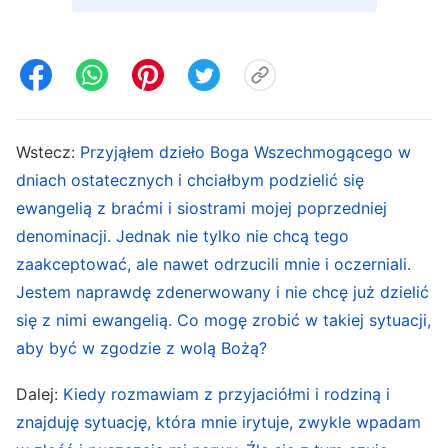
względu na to, jak je rozumiemy i bez względu
na stosunek do niego, małżeństwo nie jest
kwestią indywidualnego wyboru.
W życiu człowiek spotyka wielu ludzi, ale nikt nie
Wstecz:
Przyjąłem dzieło Boga Wszechmogącego w
wie, kto zostanie jego partnerem w małżeństwie.
dniach ostatecznych i chciałbym podzielić się
ewangelią z braćmi i siostrami mojej poprzedniej
Choć każdy ma swoje własne poglądy i osobiste
denominacji. Jednak nie tylko nie chcą tego
nastawienie do małżeństwa, żaden człowiek nie
zaakceptować, ale nawet odrzucili mnie i oczerniali.
może przewidzieć, kto ostatecznie stanie się
Jestem naprawdę zdenerwowany i nie chcę już dzielić
jego prawdziwą drugą połówką, a jego własne
się z nimi ewangelią. Co mogę zrobić w takiej sytuacji,
pojęcia mają niewielkie znaczenie. Jak spotkasz
aby być w zgodzie z wolą Bożą?
osobę, która ci się spodoba, to możesz się za nią
Dalej:
Kiedy rozmawiam z przyjaciółmi i rodziną i
uganiać, ale decyzja o tym, czy jest ona tobą
znajduję sytuację, która mnie irytuje, zwykle wpadam
zainteresowana i czy może stać się twoim