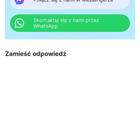
pochodzenia, wiele jest szczęśliwych i
harmonijnych, wiele jest bolesnych i smutnych,
Skontaktuj się z nami przez
WhatsApp
wiele wzbudza zazdrość, wiele jest źle
rozumianych i źle postrzeganych, wiele jest
pełnych radości, wiele jest zatopionych we łzach
Zamieść odpowiedź
i w rozpaczy… W tych niezliczonych
małżeństwach ludzie wykazują się lojalnością i
trwającym całe życie poświęceniem na rzecz
małżeństwa i miłości, przywiązaniem i
nierozłącznością, albo rezygnacją i
niezrozumieniem, zdradą, a nawet nienawiścią.
Niezależnie od tego, czy małżeństwo samo w
sobie przynosi szczęście czy ból, misja każdego
w małżeństwie jest predestynowana przez