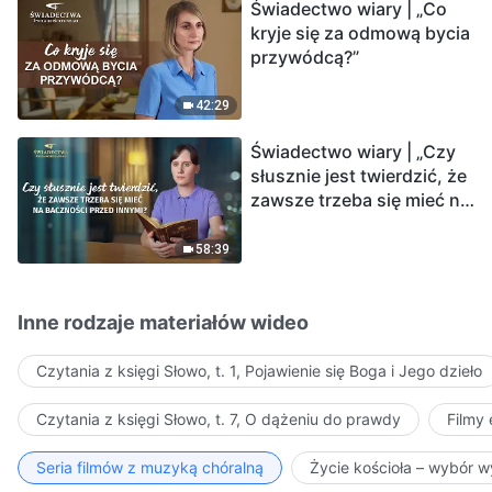
Świadectwo wiary | „Co
kryje się za odmową bycia
przywódcą?”
42:29
Świadectwo wiary | „Czy
słusznie jest twierdzić, że
zawsze trzeba się mieć na
baczności przed innymi?”
58:39
Inne rodzaje materiałów wideo
Czytania z księgi Słowo, t. 1, Pojawienie się Boga i Jego dzieło
Czytania z księgi Słowo, t. 7, O dążeniu do prawdy
Filmy
Seria filmów z muzyką chóralną
Życie kościoła – wybór 