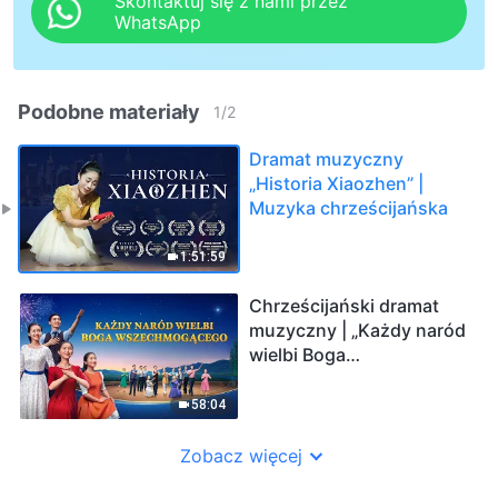
Skontaktuj się z nami przez
WhatsApp
Podobne materiały
1
/
2
Dramat muzyczny
„Historia Xiaozhen” |
Muzyka chrześcijańska
1:51:59
Chrześcijański dramat
muzyczny | „Każdy naród
wielbi Boga
Wszechmogącego”
Chwalcie powrót Pana
58:04
Zobacz więcej