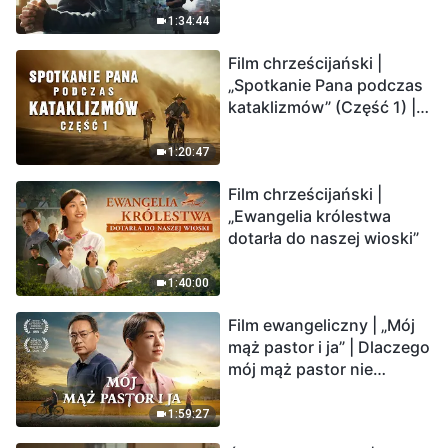
„masowe wymieranie”.
1:34:44
Katastrofy uderzają.
Film chrześcijański |
Ludzkość weszła w
„Spotkanie Pana podczas
odliczanie. Czy znalazłeś
kataklizmów” (Część 1) |
już drogę ocalenia?
Nasz dom, Ziemia, stoi na
krawędzi, dokąd zmierza
1:20:47
los ludzkości?
Film chrześcijański |
„Ewangelia królestwa
dotarła do naszej wioski”
1:40:00
Film ewangeliczny | „Mój
mąż pastor i ja” | Dlaczego
mój mąż pastor nie
rozumie głosu Boga?
1:59:27