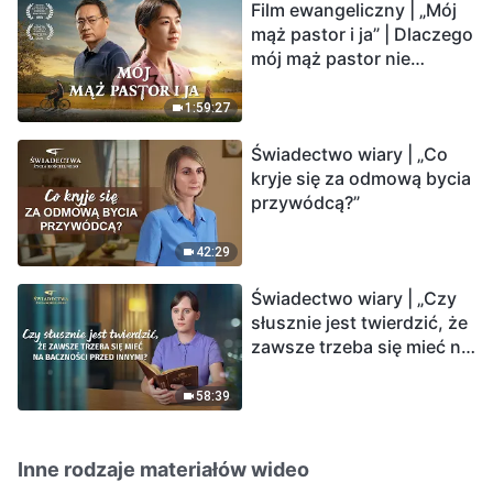
Film ewangeliczny | „Mój
mąż pastor i ja” | Dlaczego
mój mąż pastor nie
rozumie głosu Boga?
1:59:27
Świadectwo wiary | „Co
kryje się za odmową bycia
przywódcą?”
42:29
Świadectwo wiary | „Czy
słusznie jest twierdzić, że
zawsze trzeba się mieć na
baczności przed innymi?”
58:39
Inne rodzaje materiałów wideo