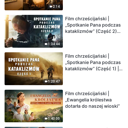
2:14
Film chrześcijański |
„Spotkanie Pana podczas
kataklizmów” (Część 2)
Ziemia wchodzi w
„masowe wymieranie”.
1:34:44
Katastrofy uderzają.
Film chrześcijański |
Ludzkość weszła w
„Spotkanie Pana podczas
odliczanie. Czy znalazłeś
kataklizmów” (Część 1) |
już drogę ocalenia?
Nasz dom, Ziemia, stoi na
krawędzi, dokąd zmierza
1:20:47
los ludzkości?
Film chrześcijański |
„Ewangelia królestwa
dotarła do naszej wioski”
1:40:00