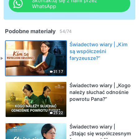
Skontaktuj się z nami przez
WhatsApp
Podobne materiały
54
/
74
Świadectwo wiary | „Kim
są współcześni
faryzeusze?”
31:17
Świadectwo wiary | „Kogo
należy słuchać odnośnie
powrotu Pana?”
25:22
Świadectwo wiary |
„Stając się współczesnym