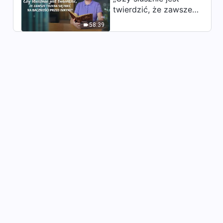
Piosenka chrześcijańska |
twierdzić, że zawsze
„Obyśmy wszyscy poznali
trzeba się mieć na
cudowność Boga” | Głosy na
58:39
baczności przed
5:22
chwałę Boga 2026
innymi?”
Piosenka chrześcijańska |
„Musisz dążyć do prawdy,
aby przetrwać” | Głosy na
7:47
chwałę Boga 2026
Piosenka chrześcijańska | „W
świetle Bożej miłości” | Głosy
na chwałę Boga 2026
5:02
Piosenka chrześcijańska |
„Wierne serce dla Boga” |
Głosy na chwałę Boga 2026
6:27
Piosenka chrześcijańska |
„Wychwalanie Boga