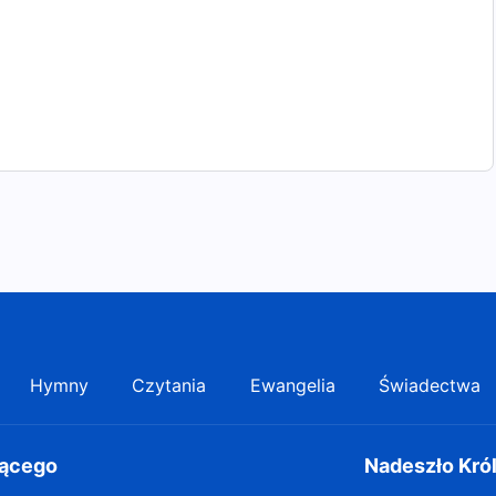
Hymny
Czytania
Ewangelia
Świadectwa
gącego
Nadeszło Kró