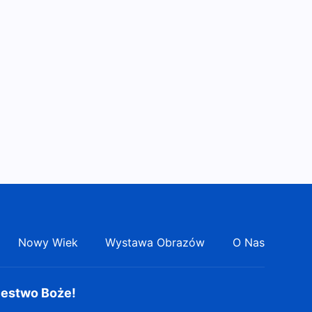
Wszechmogącego nigdy nie
9:15
ustanie” | Głosy na chwałę
Boga 2026
Piosenka chrześcijańska |
„Bóg pragnie, by więcej ludzi
dostąpiło Jego zbawienia” |
4:36
Głosy na chwałę Boga 2026
Pieśń uwielbienia | „Owce
Boga słuchają Jego głosu”
5:26
Pieśń uwielbienia | „Czy
znasz źródło życia
wiecznego?”
5:16
Nowy Wiek
Wystawa Obrazów
O Nas
Pieśń uwielbienia | „Tylko Bóg
kocha człowieka najbardziej”
6:39
lestwo Boże!