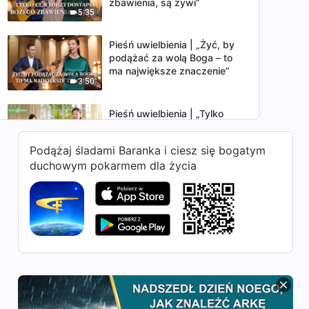
zbawienia, są żywi”
5:35
Pieśń uwielbienia | „Żyć, by
podążać za wolą Boga – to
ma największe znaczenie”
3:50
Pieśń uwielbienia | „Tylko
wcielony Bóg może w pełni
zbawić człowieka”
Podążaj śladami Baranka i ciesz się bogatym
3:55
duchowym pokarmem dla życia
Pieśń uwielbienia | „Jaką
wartość ma cenienie
statusu?”
3:44
Pieśń uwielbienia | „Modlitwa
ludu Bożego”
3:53