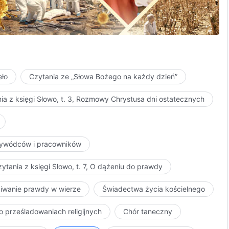
zieła podboju (1), w: Słowo, t. 1, Pojawienie się Boga i Jego dzieło
eło
Czytania ze „Słowa Bożego na każdy dzień”
ia z księgi Słowo, t. 3, Rozmowy Chrystusa dni ostatecznych
przywódców i pracowników
ytania z księgi Słowo, t. 7, O dążeniu do prawdy
kiwanie prawdy w wierze
Świadectwa życia kościelnego
o prześladowaniach religijnych
Chór taneczny