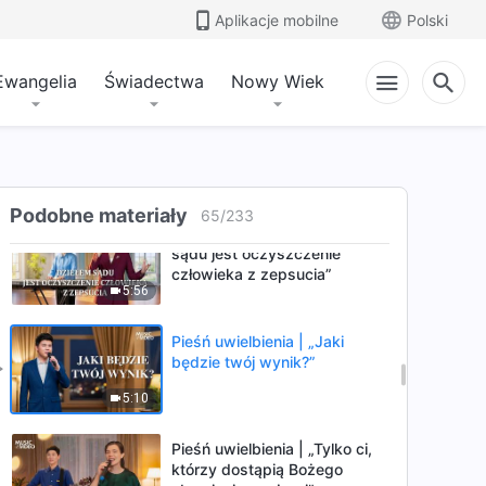
Pieśń uwielbienia | „Wiara
Aplikacje mobilne
Polski
przychodzi tylko przez
uszlachetnianie”
4:46
Ewangelia
Świadectwa
Nowy Wiek
Pieśń uwielbienia | „Bóg ma
nadzieję, że ludzkość może
nadal żyć”
6:27
Podobne materiały
65
/
233
Pieśń uwielbienia | „Dziełem
sądu jest oczyszczenie
człowieka z zepsucia”
5:56
Pieśń uwielbienia | „Jaki
będzie twój wynik?”
5:10
Pieśń uwielbienia | „Tylko ci,
którzy dostąpią Bożego