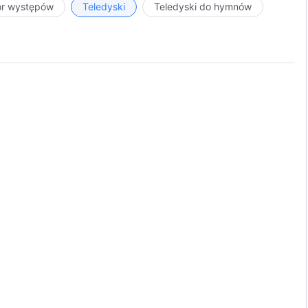
ór występów
Teledyski
Teledyski do hymnów