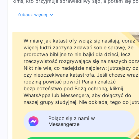
kimś, kto przyjmuje sprawiedliwy sąd, a potem się p
sprawiedliwy sąd i zostaje przeklęty? Czy żyjesz pr
Zobacz więcej
ciemności? Czy ty sam nie wiesz najlepiej, czy twój 
tym, który doskonale wie i rozumie do głębi, że Bóg 
postępowanie i twoje serce? Jak wiele się dla Mnie 
Zaprawdę, powiadam ci: Ja tylko stworzyłem ludzkość
nie wiesz najlepiej, jak się wobec Mnie zachowujesz?
W miarę jak katastrofy wciąż się nasilają, coraz
szatana; nie sprawiłem też celowo, byście się buntowa
otrzymasz!
więcej ludzi zaczyna zdawać sobie sprawę, że
związku z tym karać. Czyż wszystkie te nieszczęścia 
proroctwa biblijne to nie bajki dla dzieci, lecz
zbyt nieustępliwe, a wasze postępowanie aż nazbyt n
rzeczywistość rozgrywająca się na naszych ocz
zdecydować o wyniku, jaki otrzymacie? Czyż w głębi se
Nikt nie wie, co nadejdzie najpierw: jutrzejszy dz
wasz wynik?
czy nieoczekiwana katastrofa. Jeśli chcesz wraz
rodziną powitać powrót Pana i znaleźć
bezpieczeństwo pod Bożą ochroną, kliknij
WhatsAppa lub Messengera, aby dołączyć do
Podbijam ludzi po to, aby ich zdemaskować i jeszcze
naszej grupy studyjnej. Nie odkładaj tego do jutr
sprawić, że będziesz czynił zło, ani żeby z rozmysłe
nadejdzie czas, całe twoje ogromne cierpienie, twój 
Połącz się z nami w
będzie skutkiem twoich grzechów? Czy zatem twoja 
Messengerze
najlepszego sądu nad tobą? Czy nie jest to najlepszy