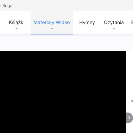
ę Boga!
Książki
Materiały Wideo
Hymny
Czytania