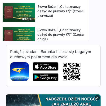
Słowo Boże | „Co to znaczy
dążyć do prawdy (7)” (Część
pierwsza)
54:40
Słowo Boże | „Co to znaczy
dążyć do prawdy (7)” (Część
druga)
1:18:55
Podążaj śladami Baranka i ciesz się bogatym
Słowo Boże | „Co to znaczy
duchowym pokarmem dla życia
dążyć do prawdy (7)” (Część
trzecia)
1:07:23
Słowo Boże | „Co to znaczy
dążyć do prawdy (8)” (Część
pierwsza)
37:29
Słowo Boże | „Co to znaczy
dążyć do prawdy (8)” (Część