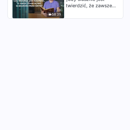
(Część druga)
twierdzić, że zawsze
1:19:33
trzeba się mieć na
58:39
baczności przed
Słowo Boże | „Co to znaczy
innymi?”
dążyć do prawdy (12)”
(Część pierwsza)
46:41
Słowo Boże | „Co to znaczy
dążyć do prawdy (12)”
(Część druga)
59:53
Słowo Boże | „Co to znaczy
dążyć do prawdy (12)”
(Część trzecia)
53:20
Słowo Boże | „Co to znaczy
dążyć do prawdy (13)”
(Część pierwsza)
39:48