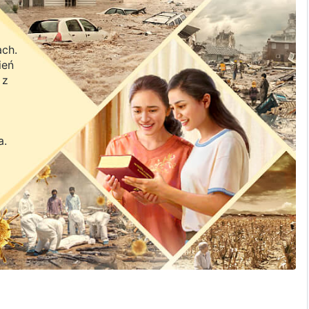
ach.
ień
 z
a.