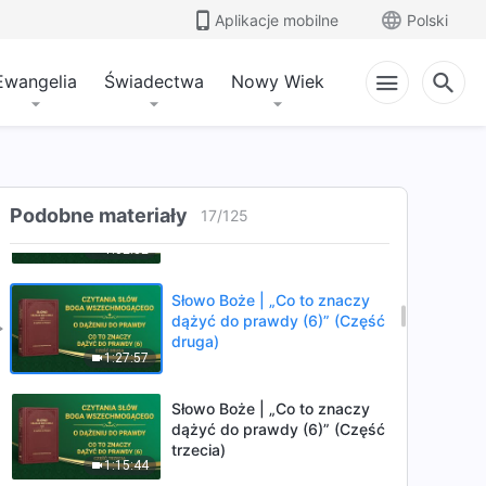
druga)
Aplikacje mobilne
Polski
1:01:09
Ewangelia
Świadectwa
Nowy Wiek
Słowo Boże | „Co to znaczy
dążyć do prawdy (5)” (Część
trzecia)
49:52
Słowo Boże | „Co to znaczy
dążyć do prawdy (6)” (Część
Podobne materiały
17
/
125
pierwsza)
1:02:32
Słowo Boże | „Co to znaczy
dążyć do prawdy (6)” (Część
druga)
1:27:57
Słowo Boże | „Co to znaczy
dążyć do prawdy (6)” (Część
trzecia)
1:15:44