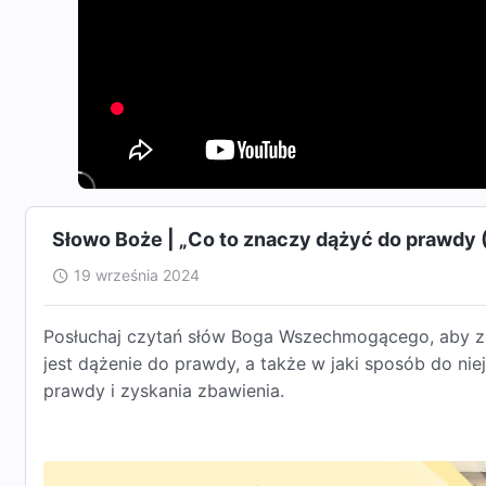
Słowo Boże | „Co to znaczy dążyć do prawdy 
19 września 2024
Posłuchaj czytań słów Boga Wszechmogącego, aby zr
jest dążenie do prawdy, a także w jaki sposób do ni
prawdy i zyskania zbawienia.