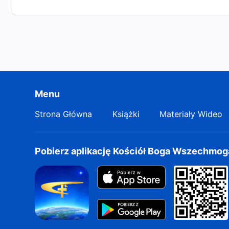
Menu
Strona Główna
Książki
Materiały Wideo
Pobierz aplikację Kościół Boga Wszechmo