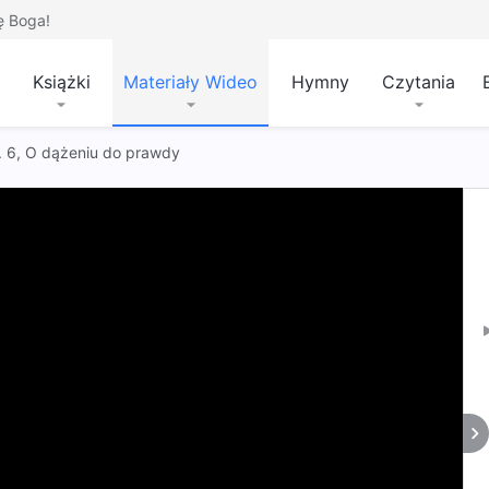
ę Boga!
Książki
Materiały Wideo
Hymny
Czytania
t. 6, O dążeniu do prawdy