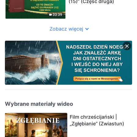
(15)” (Część druga)
33:39
Zobacz więcej
Wybrane materiały wideo
Film chrześcijański |
„Zgłębianie” (Zwiastun)