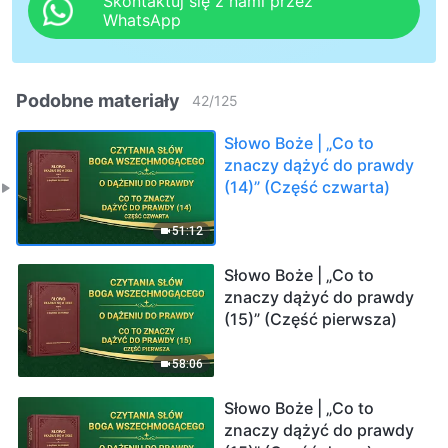
Skontaktuj się z nami przez
WhatsApp
Podobne materiały
42
/
125
Słowo Boże | „Co to
znaczy dążyć do prawdy
(14)” (Część czwarta)
51:12
Słowo Boże | „Co to
znaczy dążyć do prawdy
(15)” (Część pierwsza)
58:06
Słowo Boże | „Co to
znaczy dążyć do prawdy