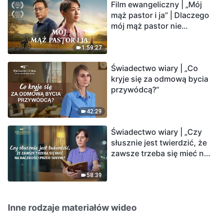
Film ewangeliczny | „Mój
mąż pastor i ja” | Dlaczego
mój mąż pastor nie
rozumie głosu Boga?
1:59:27
Świadectwo wiary | „Co
kryje się za odmową bycia
przywódcą?”
42:29
Świadectwo wiary | „Czy
słusznie jest twierdzić, że
zawsze trzeba się mieć na
baczności przed innymi?”
58:39
Inne rodzaje materiałów wideo