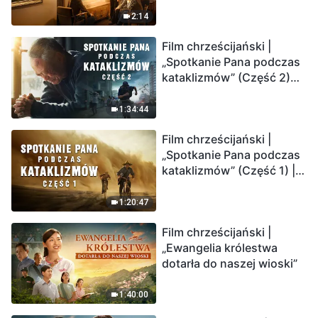
2:14
Film chrześcijański |
„Spotkanie Pana podczas
kataklizmów” (Część 2)
Ziemia wchodzi w
„masowe wymieranie”.
1:34:44
Katastrofy uderzają.
Film chrześcijański |
Ludzkość weszła w
„Spotkanie Pana podczas
odliczanie. Czy znalazłeś
kataklizmów” (Część 1) |
już drogę ocalenia?
Nasz dom, Ziemia, stoi na
krawędzi, dokąd zmierza
1:20:47
los ludzkości?
Film chrześcijański |
„Ewangelia królestwa
dotarła do naszej wioski”
1:40:00