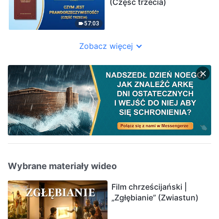
(Część trzecia)
57:03
Zobacz więcej
Wybrane materiały wideo
Film chrześcijański |
„Zgłębianie” (Zwiastun)