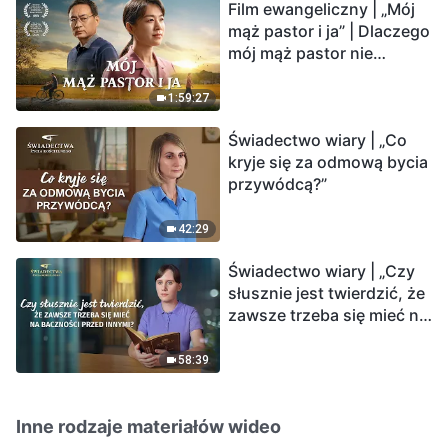
Film ewangeliczny | „Mój
mąż pastor i ja” | Dlaczego
mój mąż pastor nie
rozumie głosu Boga?
1:59:27
Świadectwo wiary | „Co
kryje się za odmową bycia
przywódcą?”
42:29
Świadectwo wiary | „Czy
słusznie jest twierdzić, że
zawsze trzeba się mieć na
baczności przed innymi?”
58:39
Inne rodzaje materiałów wideo