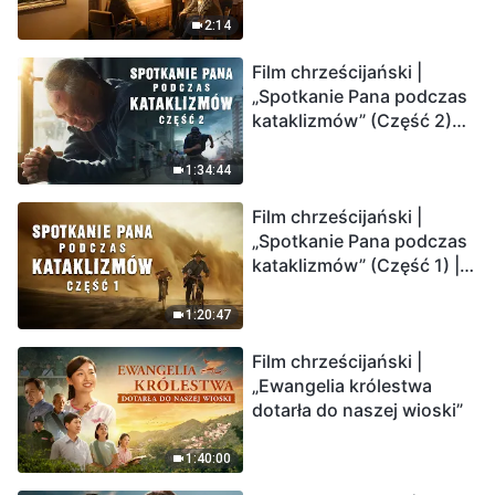
2:14
Film chrześcijański |
„Spotkanie Pana podczas
kataklizmów” (Część 2)
Ziemia wchodzi w
„masowe wymieranie”.
1:34:44
Katastrofy uderzają.
Film chrześcijański |
Ludzkość weszła w
„Spotkanie Pana podczas
odliczanie. Czy znalazłeś
kataklizmów” (Część 1) |
już drogę ocalenia?
Nasz dom, Ziemia, stoi na
krawędzi, dokąd zmierza
1:20:47
los ludzkości?
Film chrześcijański |
„Ewangelia królestwa
dotarła do naszej wioski”
1:40:00