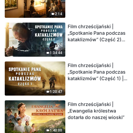
2:14
Film chrześcijański |
„Spotkanie Pana podczas
kataklizmów” (Część 2)
Ziemia wchodzi w
„masowe wymieranie”.
1:34:44
Katastrofy uderzają.
Film chrześcijański |
Ludzkość weszła w
„Spotkanie Pana podczas
odliczanie. Czy znalazłeś
kataklizmów” (Część 1) |
już drogę ocalenia?
Nasz dom, Ziemia, stoi na
krawędzi, dokąd zmierza
1:20:47
los ludzkości?
Film chrześcijański |
„Ewangelia królestwa
dotarła do naszej wioski”
1:40:00