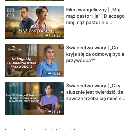
Film ewangeliczny | „Mój
mąż pastor i ja” | Dlaczego
mój mąż pastor nie
rozumie głosu Boga?
1:59:27
Świadectwo wiary | „Co
kryje się za odmową bycia
przywódcą?”
42:29
Świadectwo wiary | „Czy
słusznie jest twierdzić, że
zawsze trzeba się mieć na
baczności przed innymi?”
58:39