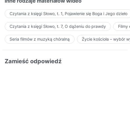
Inne rodzaje materiałów wideo
Czytania z księgi Słowo, t. 1, Pojawienie się Boga i Jego dzieło
Czytania z księgi Słowo, t. 7, O dążeniu do prawdy
Filmy
Seria filmów z muzyką chóralną
Życie kościoła – wybór 
Zamieść odpowiedź