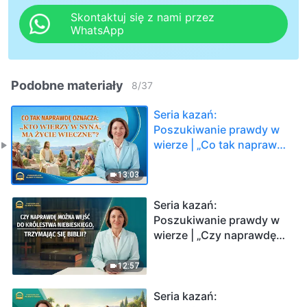
Skontaktuj się z nami przez
WhatsApp
Podobne materiały
8
/
37
Seria kazań:
Poszukiwanie prawdy w
wierze | „Co tak naprawdę
oznacza: „Kto wierzy w
Syna, ma życie
13:03
wieczne”?"
Seria kazań:
Poszukiwanie prawdy w
wierze | „Czy naprawdę
można wejść do
Królestwa Niebieskiego,
12:57
trzymając się Biblii?"
Seria kazań: