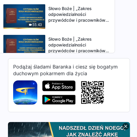
Słowo Boże | „Zakres
odpowiedzialności
przywódców i pracowników
55:43
(5)” (Rozdział piąty)
Słowo Boże | „Zakres
odpowiedzialności
przywódców i pracowników
1:01:18
(6)” (Rozdział pierwszy)
Podążaj śladami Baranka i ciesz się bogatym
Słowo Boże | „Zakres
duchowym pokarmem dla życia
odpowiedzialności
przywódców i pracowników
32:07
(6)” (Rozdział drugi)
Słowo Boże | „Zakres
odpowiedzialności
przywódców i pracowników
1:01:42
(6)” (Rozdział trzeci)
Słowo Boże | „Zakres
odpowiedzialności