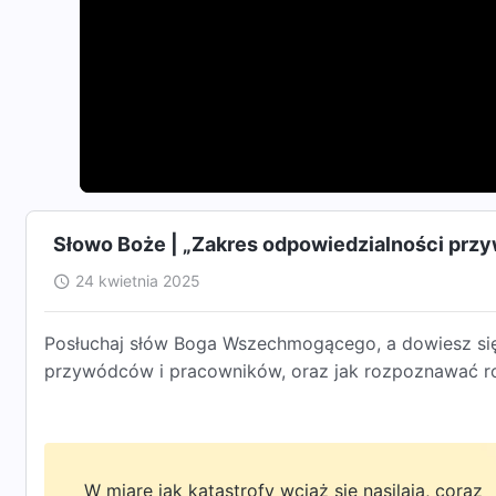
Słowo Boże | „Zakres odpowiedzialności przy
24 kwietnia 2025
Posłuchaj słów Boga Wszechmogącego, a dowiesz się,
przywódców i pracowników, oraz jak rozpoznawać ro
W miarę jak katastrofy wciąż się nasilają, coraz