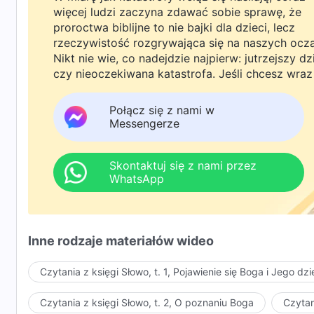
więcej ludzi zaczyna zdawać sobie sprawę, że
proroctwa biblijne to nie bajki dla dzieci, lecz
rzeczywistość rozgrywająca się na naszych ocz
Nikt nie wie, co nadejdzie najpierw: jutrzejszy dz
czy nieoczekiwana katastrofa. Jeśli chcesz wraz
rodziną powitać powrót Pana i znaleźć
bezpieczeństwo pod Bożą ochroną, kliknij
Połącz się z nami w
WhatsAppa lub Messengera, aby dołączyć do
Messengerze
naszej grupy studyjnej. Nie odkładaj tego do jutr
Skontaktuj się z nami przez
WhatsApp
Inne rodzaje materiałów wideo
Czytania z księgi Słowo, t. 1, Pojawienie się Boga i Jego dzi
Czytania z księgi Słowo, t. 2, O poznaniu Boga
Czytan