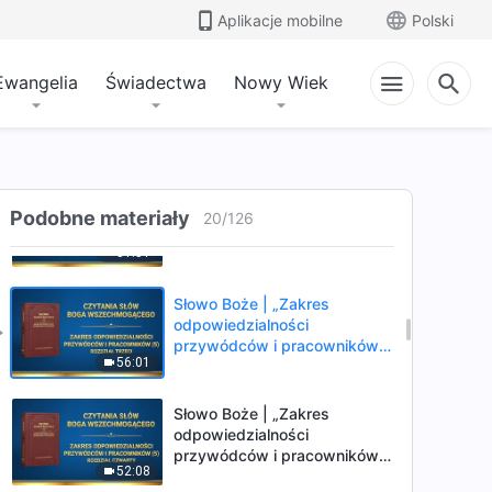
przywódców i pracowników
Aplikacje mobilne
Polski
42:03
(4)” (Rozdział czwarty)
Ewangelia
Świadectwa
Nowy Wiek
Słowo Boże | „Zakres
odpowiedzialności
przywódców i pracowników
1:01:46
(5)” (Rozdział pierwszy)
Słowo Boże | „Zakres
Podobne materiały
odpowiedzialności
20
/
126
przywódców i pracowników
51:51
(5)” (Rozdział drugi)
Słowo Boże | „Zakres
odpowiedzialności
przywódców i pracowników
56:01
(5)” (Rozdział trzeci)
Słowo Boże | „Zakres
odpowiedzialności
przywódców i pracowników
52:08
(5)” (Rozdział czwarty)