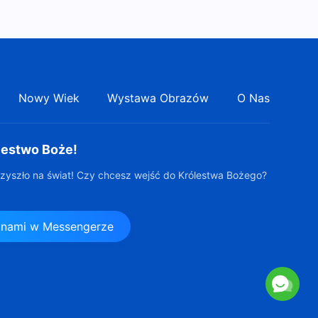
Słowo Boże | „Zakres
odpowiedzialności
przywódców i pracowników
44:24
(10)” (Rozdział drugi)
Nowy Wiek
Wystawa Obrazów
O Nas
lestwo Boże!
zyszło na świat! Czy chcesz wejść do Królestwa Bożego?
z nami w Messengerze
s