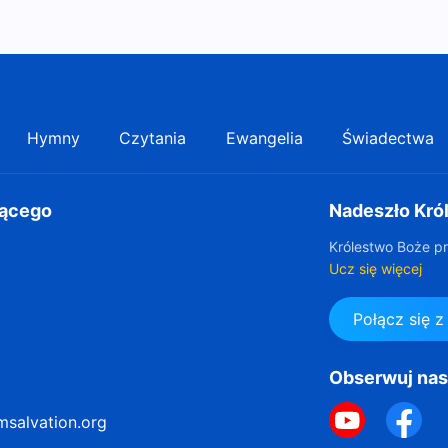
Hymny
Czytania
Ewangelia
Świadectwa
gącego
Nadeszło Kró
Królestwo Boże pr
Ucz się więcej
Połącz się 
Obserwuj na
msalvation.org