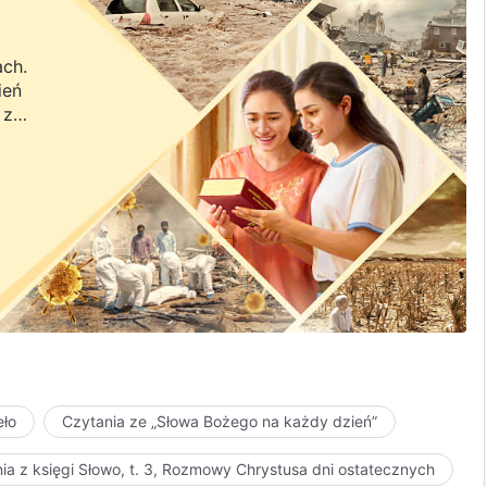
ach.
ień
 z
a.
eło
Czytania ze „Słowa Bożego na każdy dzień”
ia z księgi Słowo, t. 3, Rozmowy Chrystusa dni ostatecznych