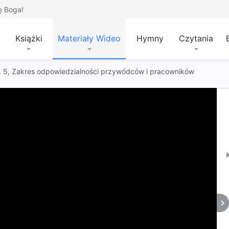
ę Boga!
Książki
Materiały Wideo
Hymny
Czytania
 t. 5, Zakres odpowiedzialności przywódców i pracowników