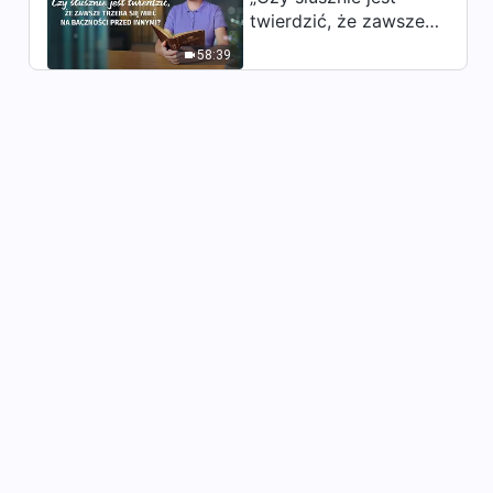
przywódców i pracowników
twierdzić, że zawsze
43:04
(9)” (Rozdział pierwszy)
trzeba się mieć na
58:39
baczności przed
Słowo Boże | „Zakres
innymi?”
odpowiedzialności
przywódców i pracowników
51:42
(9)” (Rozdział drugi)
Słowo Boże | „Zakres
odpowiedzialności
przywódców i pracowników
51:46
(9)” (Rozdział trzeci)
Słowo Boże | „Zakres
odpowiedzialności
przywódców i pracowników
1:03:16
(9)” (Rozdział czwarty)
Słowo Boże | „Zakres
odpowiedzialności
przywódców i pracowników
1:00:25
(10)” (Rozdział pierwszy)