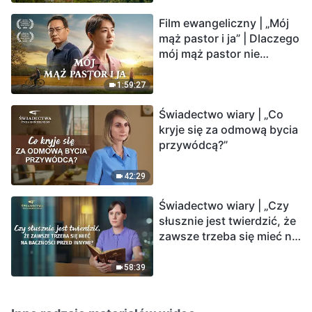
Film ewangeliczny | „Mój
mąż pastor i ja” | Dlaczego
mój mąż pastor nie
rozumie głosu Boga?
1:59:27
Świadectwo wiary | „Co
kryje się za odmową bycia
przywódcą?”
42:29
Świadectwo wiary | „Czy
słusznie jest twierdzić, że
zawsze trzeba się mieć na
baczności przed innymi?”
58:39