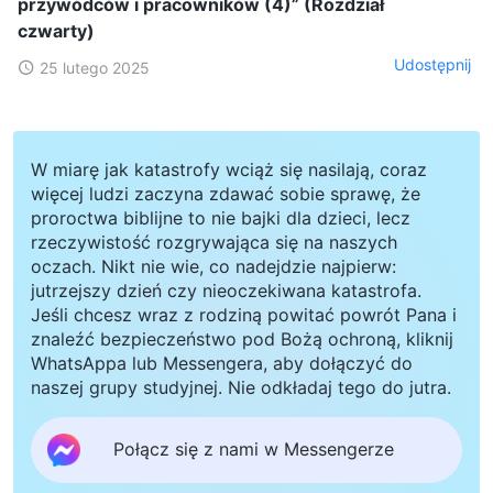
przywódców i pracowników (4)” (Rozdział
czwarty)
Udostępnij
25 lutego 2025
W miarę jak katastrofy wciąż się nasilają, coraz
więcej ludzi zaczyna zdawać sobie sprawę, że
proroctwa biblijne to nie bajki dla dzieci, lecz
rzeczywistość rozgrywająca się na naszych
oczach. Nikt nie wie, co nadejdzie najpierw:
jutrzejszy dzień czy nieoczekiwana katastrofa.
Jeśli chcesz wraz z rodziną powitać powrót Pana i
znaleźć bezpieczeństwo pod Bożą ochroną, kliknij
WhatsAppa lub Messengera, aby dołączyć do
naszej grupy studyjnej. Nie odkładaj tego do jutra.
Połącz się z nami w Messengerze