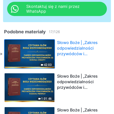
Skontaktuj się z nami przez
WhatsApp
Podobne materiały
17
/
126
Słowo Boże | „Zakres
odpowiedzialności
przywódców i
pracowników (4)”
(Rozdział czwarty)
42:03
Słowo Boże | „Zakres
odpowiedzialności
przywódców i
pracowników (5)”
(Rozdział pierwszy)
1:01:46
Słowo Boże | „Zakres