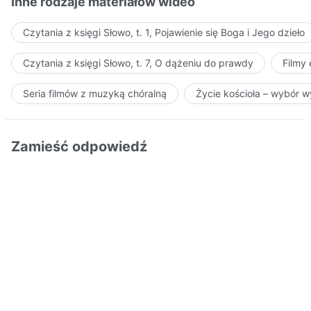
Inne rodzaje materiałów wideo
Czytania z księgi Słowo, t. 1, Pojawienie się Boga i Jego dzieło
Czytania z księgi Słowo, t. 7, O dążeniu do prawdy
Filmy
Seria filmów z muzyką chóralną
Życie kościoła – wybór 
Zamieść odpowiedź