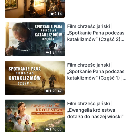
2:14
Film chrześcijański |
„Spotkanie Pana podczas
kataklizmów” (Część 2)
Ziemia wchodzi w
„masowe wymieranie”.
1:34:44
Katastrofy uderzają.
Film chrześcijański |
Ludzkość weszła w
„Spotkanie Pana podczas
odliczanie. Czy znalazłeś
kataklizmów” (Część 1) |
już drogę ocalenia?
Nasz dom, Ziemia, stoi na
krawędzi, dokąd zmierza
1:20:47
los ludzkości?
Film chrześcijański |
„Ewangelia królestwa
dotarła do naszej wioski”
1:40:00