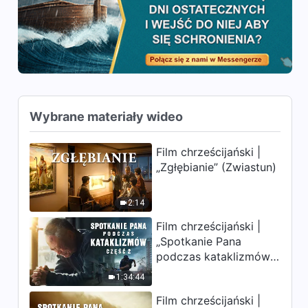
Wybrane materiały wideo
Film chrześcijański |
„Zgłębianie” (Zwiastun)
2:14
Film chrześcijański |
„Spotkanie Pana
podczas kataklizmów”
(Część 2) Ziemia
1:34:44
wchodzi w „masowe
Film chrześcijański |
wymieranie”. Katastrofy