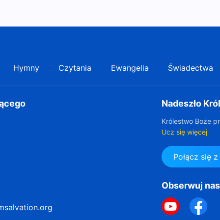
Hymny
Czytania
Ewangelia
Świadectwa
gącego
Nadeszło Kró
Królestwo Boże pr
Ucz się więcej
Połącz się 
Obserwuj na
msalvation.org