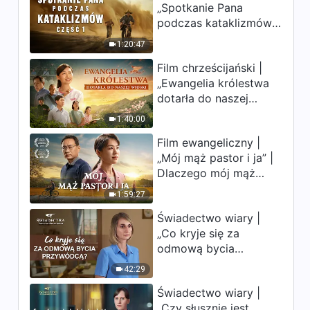
„Spotkanie Pana
uderzają. Ludzkość
podczas kataklizmów”
weszła w odliczanie.
(Część 1) | Nasz dom,
Czy znalazłeś już
1:20:47
Ziemia, stoi na
drogę ocalenia?
Film chrześcijański |
krawędzi, dokąd
„Ewangelia królestwa
zmierza los ludzkości?
dotarła do naszej
wioski”
1:40:00
Film ewangeliczny |
„Mój mąż pastor i ja” |
Dlaczego mój mąż
pastor nie rozumie
1:59:27
głosu Boga?
Świadectwo wiary |
„Co kryje się za
odmową bycia
przywódcą?”
42:29
Świadectwo wiary |
„Czy słusznie jest