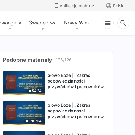
Aplikacje mobilne
Polski
Słowo Boże | „Zakres
odpowiedzialności
Ewangelia
Świadectwa
Nowy Wiek
przywódców i pracowników
49:55
(28)” (Rozdział trzeci)
Słowo Boże | „Zakres
odpowiedzialności
przywódców i pracowników
Podobne materiały
126
/
126
54:26
(28)” (Rozdział czwarty)
Słowo Boże | „Zakres
odpowiedzialności
przywódców i pracowników
54:24
(29)” (Rozdział pierwszy)
Słowo Boże | „Zakres
odpowiedzialności
przywódców i pracowników
1:01:34
(29)” (Rozdział drugi)