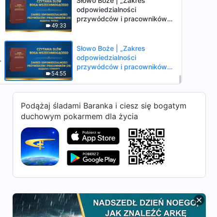
Słowo Boże | „Zakres
odpowiedzialności
przywódców i pracowników
49:33
(29)” (Rozdział trzeci)
Słowo Boże | „Zakres
odpowiedzialności
przywódców i pracowników
54:55
(29)” (Rozdział czwarty)
Podążaj śladami Baranka i ciesz się bogatym
duchowym pokarmem dla życia