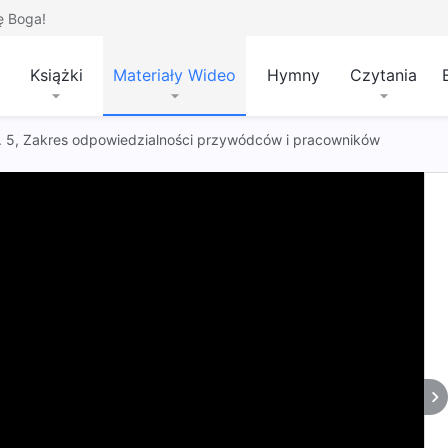
ę Boga!
Książki
Materiały Wideo
Hymny
Czytania
 t. 5, Zakres odpowiedzialności przywódców i pracowników