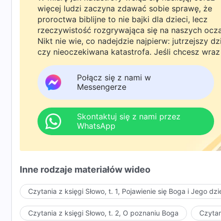
więcej ludzi zaczyna zdawać sobie sprawę, że
proroctwa biblijne to nie bajki dla dzieci, lecz
rzeczywistość rozgrywająca się na naszych ocz
Nikt nie wie, co nadejdzie najpierw: jutrzejszy dz
czy nieoczekiwana katastrofa. Jeśli chcesz wraz
rodziną powitać powrót Pana i znaleźć
bezpieczeństwo pod Bożą ochroną, kliknij
Połącz się z nami w
WhatsAppa lub Messengera, aby dołączyć do
Messengerze
naszej grupy studyjnej. Nie odkładaj tego do jutr
Skontaktuj się z nami przez
WhatsApp
Inne rodzaje materiałów wideo
Czytania z księgi Słowo, t. 1, Pojawienie się Boga i Jego dzi
Czytania z księgi Słowo, t. 2, O poznaniu Boga
Czytan