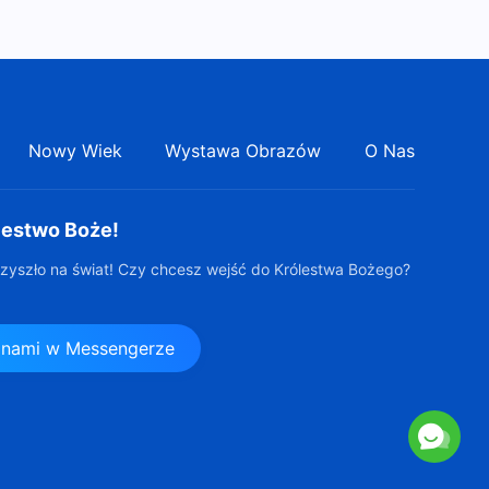
Nowy Wiek
Wystawa Obrazów
O Nas
lestwo Boże!
zyszło na świat! Czy chcesz wejść do Królestwa Bożego?
z nami w Messengerze
s