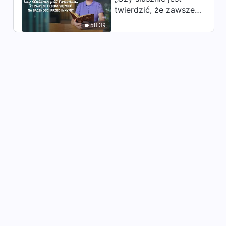
twierdzić, że zawsze
trzeba się mieć na
58:39
baczności przed
innymi?”