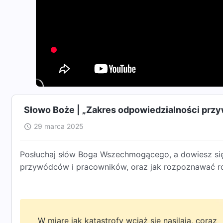
Słowo Boże | „Zakres odpowiedzialności przy
29 marca 2025
Posłuchaj słów Boga Wszechmogącego, a dowiesz się,
przywódców i pracowników, oraz jak rozpoznawać ro
W miarę jak katastrofy wciąż się nasilają, coraz