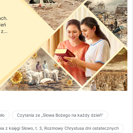
ach.
ień
 z
a.
eło
Czytania ze „Słowa Bożego na każdy dzień”
ia z księgi Słowo, t. 3, Rozmowy Chrystusa dni ostatecznych