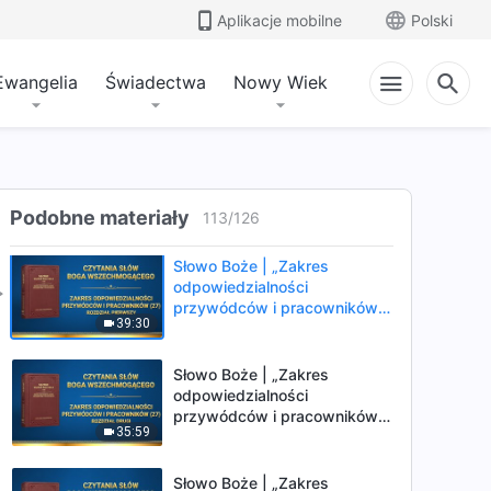
(26)” (Rozdział trzeci)
Aplikacje mobilne
Polski
Słowo Boże | „Zakres
odpowiedzialności
Ewangelia
Świadectwa
Nowy Wiek
przywódców i pracowników
49:56
(26)” (Rozdział czwarty)
Słowo Boże | „Zakres
odpowiedzialności
przywódców i pracowników
Podobne materiały
28:14
113
/
126
(26)” (Rozdział piąty)
Słowo Boże | „Zakres
odpowiedzialności
przywódców i pracowników
39:30
(27)” (Rozdział pierwszy)
Słowo Boże | „Zakres
odpowiedzialności
przywódców i pracowników
35:59
(27)” (Rozdział drugi)
Słowo Boże | „Zakres