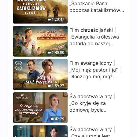
„Spotkanie Pana
odpowiedzialności
uderzają. Ludzkość
przywódców i pracowników
podczas kataklizmów”
weszła w odliczanie.
1:01:34
(29)” (Rozdział drugi)
(Część 1) | Nasz dom,
Czy znalazłeś już
1:20:47
Ziemia, stoi na
drogę ocalenia?
Słowo Boże | „Zakres
Film chrześcijański |
krawędzi, dokąd
odpowiedzialności
„Ewangelia królestwa
zmierza los ludzkości?
przywódców i pracowników
dotarła do naszej
49:33
(29)” (Rozdział trzeci)
wioski”
1:40:00
Słowo Boże | „Zakres
Film ewangeliczny |
odpowiedzialności
„Mój mąż pastor i ja” |
przywódców i pracowników
54:55
(29)” (Rozdział czwarty)
Dlaczego mój mąż
pastor nie rozumie
1:59:27
głosu Boga?
Świadectwo wiary |
„Co kryje się za
odmową bycia
przywódcą?”
42:29
Świadectwo wiary |
„Czy słusznie jest