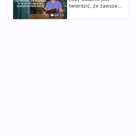
twierdzić, że zawsze
trzeba się mieć na
58:39
baczności przed
innymi?”