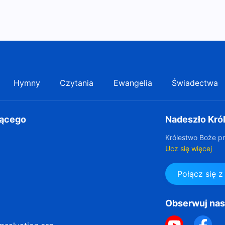
Hymny
Czytania
Ewangelia
Świadectwa
gącego
Nadeszło Kró
Królestwo Boże pr
Ucz się więcej
Połącz się 
Obserwuj na