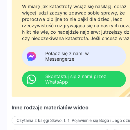
W miarę jak katastrofy wciąż się nasilają, coraz
więcej ludzi zaczyna zdawać sobie sprawę, że
proroctwa biblijne to nie bajki dla dzieci, lecz
rzeczywistość rozgrywająca się na naszych ocz
Nikt nie wie, co nadejdzie najpierw: jutrzejszy dz
czy nieoczekiwana katastrofa. Jeśli chcesz wraz
rodziną powitać powrót Pana i znaleźć
bezpieczeństwo pod Bożą ochroną, kliknij
Połącz się z nami w
WhatsAppa lub Messengera, aby dołączyć do
Messengerze
naszej grupy studyjnej. Nie odkładaj tego do jutr
Skontaktuj się z nami przez
WhatsApp
Inne rodzaje materiałów wideo
Czytania z księgi Słowo, t. 1, Pojawienie się Boga i Jego dzi