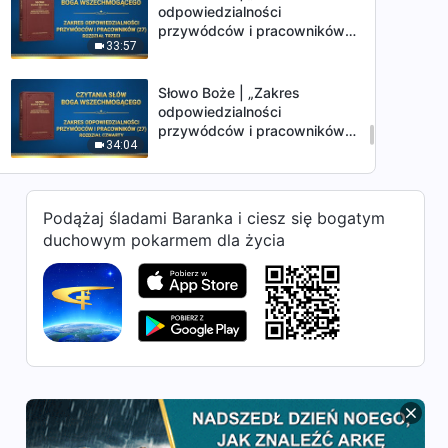
odpowiedzialności
przywódców i pracowników
33:57
(27)” (Rozdział trzeci)
Słowo Boże | „Zakres
odpowiedzialności
przywódców i pracowników
34:04
(27)” (Rozdział czwarty)
Słowo Boże | „Zakres
odpowiedzialności
Podążaj śladami Baranka i ciesz się bogatym
przywódców i pracowników
duchowym pokarmem dla życia
35:03
(27)” (Rozdział piąty)
Słowo Boże | „Zakres
odpowiedzialności
przywódców i pracowników
38:03
(27)” (Rozdział szósty)
Słowo Boże | „Zakres
odpowiedzialności
przywódców i pracowników
47:36
(28)” (Rozdział pierwszy)