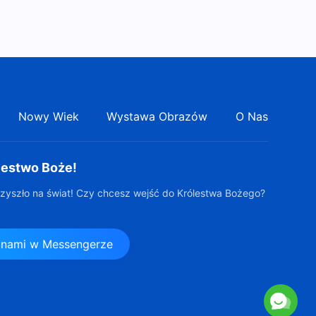
Nowy Wiek
Wystawa Obrazów
O Nas
lestwo Boże!
zyszło na świat! Czy chcesz wejść do Królestwa Bożego?
z nami w Messengerze
s