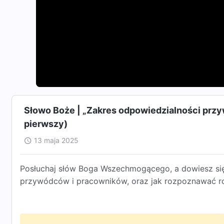
Słowo Boże | „Zakres odpowiedzialności przy
pierwszy)
13 maja 2025
Posłuchaj słów Boga Wszechmogącego, a dowiesz się,
przywódców i pracowników, oraz jak rozpoznawać ro