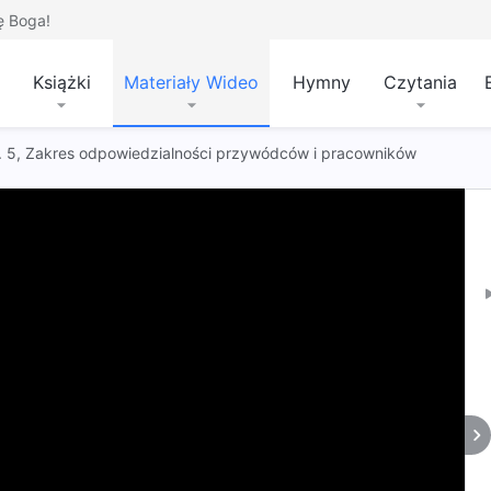
ę Boga!
Książki
Materiały Wideo
Hymny
Czytania
 t. 5, Zakres odpowiedzialności przywódców i pracowników