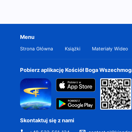
Menu
Strona Główna
Książki
Materiały Wideo
Pobierz aplikację Kościół Boga Wszechmo
Skontaktuj się z nami