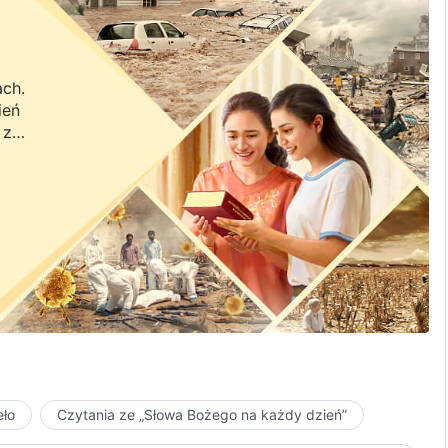
ach.
ień
 z
a.
eło
Czytania ze „Słowa Bożego na każdy dzień”