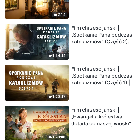
2:14
Film chrześcijański |
„Spotkanie Pana podczas
kataklizmów” (Część 2)
Ziemia wchodzi w
„masowe wymieranie”.
1:34:44
Katastrofy uderzają.
Film chrześcijański |
Ludzkość weszła w
„Spotkanie Pana podczas
odliczanie. Czy znalazłeś
kataklizmów” (Część 1) |
już drogę ocalenia?
Nasz dom, Ziemia, stoi na
krawędzi, dokąd zmierza
1:20:47
los ludzkości?
Film chrześcijański |
„Ewangelia królestwa
dotarła do naszej wioski”
1:40:00