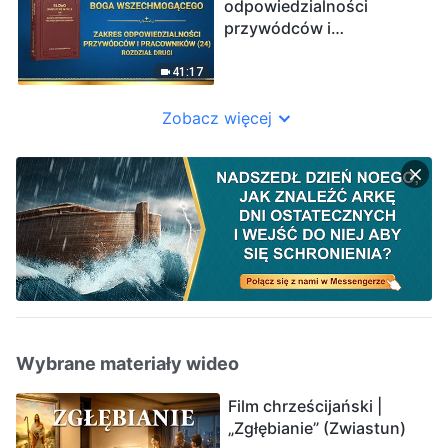
odpowiedzialności
przywódców i
pracowników (24)”
(Rozdział drugi)
41:17
Zobacz więcej
Wybrane materiały wideo
Film chrześcijański |
„Zgłębianie” (Zwiastun)