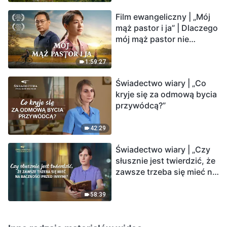
Film ewangeliczny | „Mój
mąż pastor i ja” | Dlaczego
mój mąż pastor nie
rozumie głosu Boga?
1:59:27
Świadectwo wiary | „Co
kryje się za odmową bycia
przywódcą?”
42:29
Świadectwo wiary | „Czy
słusznie jest twierdzić, że
zawsze trzeba się mieć na
baczności przed innymi?”
58:39