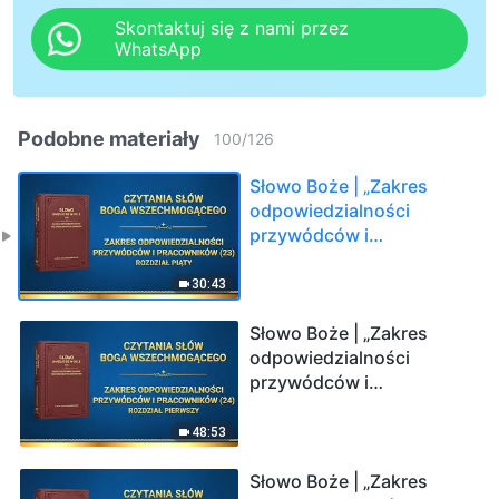
Skontaktuj się z nami przez
WhatsApp
Podobne materiały
100
/
126
Słowo Boże | „Zakres
odpowiedzialności
przywódców i
pracowników (23)”
(Rozdział piąty)
30:43
Słowo Boże | „Zakres
odpowiedzialności
przywódców i
pracowników (24)”
(Rozdział pierwszy)
48:53
Słowo Boże | „Zakres