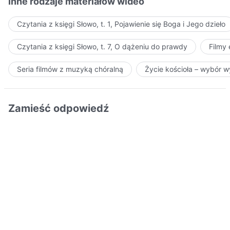
Inne rodzaje materiałów wideo
Czytania z księgi Słowo, t. 1, Pojawienie się Boga i Jego dzieło
Czytania z księgi Słowo, t. 7, O dążeniu do prawdy
Filmy
Seria filmów z muzyką chóralną
Życie kościoła – wybór 
Zamieść odpowiedź