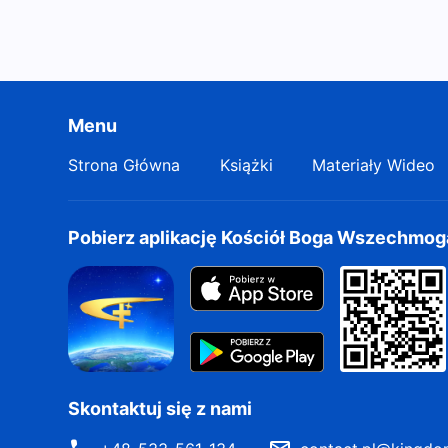
Menu
Strona Główna
Książki
Materiały Wideo
Pobierz aplikację Kościół Boga Wszechmo
Skontaktuj się z nami