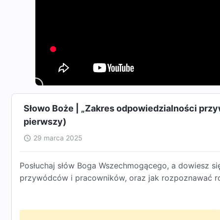
Słowo Boże | „Zakres odpowiedzialności przy
pierwszy)
29 marca 2025
Posłuchaj słów Boga Wszechmogącego, a dowiesz się,
przywódców i pracowników, oraz jak rozpoznawać ro