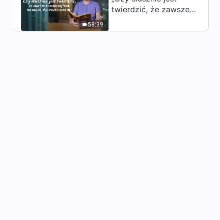
twierdzić, że zawsze
trzeba się mieć na
Słowo Boże | „Zakres
58:39
odpowiedzialności
baczności przed
przywódców i pracowników
innymi?”
52:56
(26)” (Rozdział drugi)
Słowo Boże | „Zakres
odpowiedzialności
przywódców i pracowników
41:10
(26)” (Rozdział trzeci)
Słowo Boże | „Zakres
odpowiedzialności
przywódców i pracowników
49:56
(26)” (Rozdział czwarty)
Słowo Boże | „Zakres
odpowiedzialności
przywódców i pracowników
28:14
(26)” (Rozdział piąty)
Słowo Boże | „Zakres