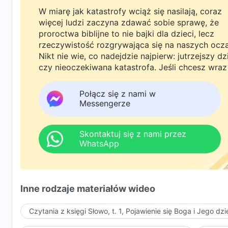
W miarę jak katastrofy wciąż się nasilają, coraz
więcej ludzi zaczyna zdawać sobie sprawę, że
proroctwa biblijne to nie bajki dla dzieci, lecz
rzeczywistość rozgrywająca się na naszych ocz
Nikt nie wie, co nadejdzie najpierw: jutrzejszy dz
czy nieoczekiwana katastrofa. Jeśli chcesz wraz
rodziną powitać powrót Pana i znaleźć
bezpieczeństwo pod Bożą ochroną, kliknij
Połącz się z nami w
WhatsAppa lub Messengera, aby dołączyć do
Messengerze
naszej grupy studyjnej. Nie odkładaj tego do jutr
Skontaktuj się z nami przez
WhatsApp
Inne rodzaje materiałów wideo
Czytania z księgi Słowo, t. 1, Pojawienie się Boga i Jego dzi