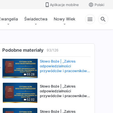
Aplikacje mobilne
Polski
Słowo Boże | „Zakres
odpowiedzialności
Ewangelia
Świadectwa
Nowy Wiek
przywódców i pracowników
1:10:54
(21)” (Rozdział trzeci)
Słowo Boże | „Zakres
odpowiedzialności
przywódców i pracowników
Podobne materiały
51:06
93
/
126
(21)” (Rozdział czwarty)
Słowo Boże | „Zakres
odpowiedzialności
przywódców i pracowników
55:28
(22)” (Rozdział pierwszy)
Słowo Boże | „Zakres
odpowiedzialności
przywódców i pracowników
52:02
(22)” (Rozdział drugi)
Słowo Boże | „Zakres