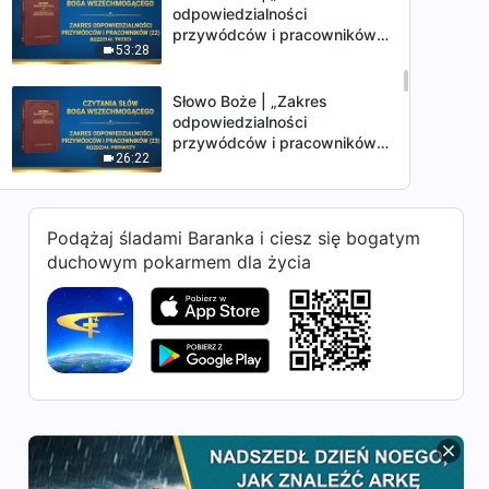
odpowiedzialności
przywódców i pracowników
53:28
(22)” (Rozdział trzeci)
Słowo Boże | „Zakres
odpowiedzialności
przywódców i pracowników
26:22
(23)” (Rozdział pierwszy)
Słowo Boże | „Zakres
odpowiedzialności
Podążaj śladami Baranka i ciesz się bogatym
przywódców i pracowników
duchowym pokarmem dla życia
37:52
(23)” (Rozdział drugi)
Słowo Boże | „Zakres
odpowiedzialności
przywódców i pracowników
46:06
(23)” (Rozdział trzeci)
Słowo Boże | „Zakres
odpowiedzialności
przywódców i pracowników
32:33
(23)” (Rozdział czwarty)