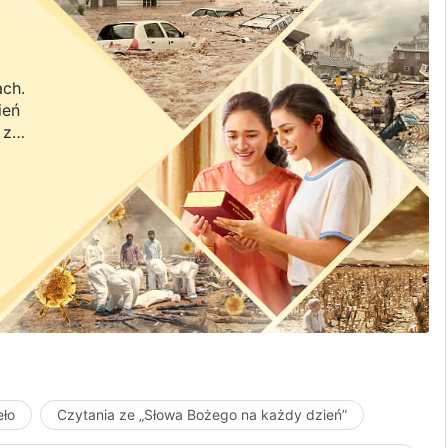
ach.
ień
 z
a.
eło
Czytania ze „Słowa Bożego na każdy dzień”