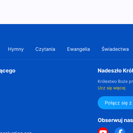
Hymny
Czytania
Ewangelia
Świadectwa
gącego
Nadeszło Kró
Królestwo Boże pr
Ucz się więcej
Połącz się 
Obserwuj na