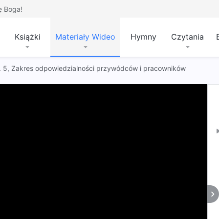
ę Boga!
Książki
Materiały Wideo
Hymny
Czytania
 t. 5, Zakres odpowiedzialności przywódców i pracowników