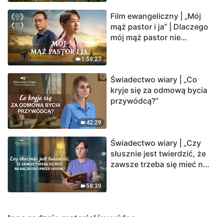
Film ewangeliczny | „Mój
mąż pastor i ja” | Dlaczego
mój mąż pastor nie
rozumie głosu Boga?
1:59:27
Świadectwo wiary | „Co
kryje się za odmową bycia
przywódcą?”
42:29
Świadectwo wiary | „Czy
słusznie jest twierdzić, że
zawsze trzeba się mieć na
baczności przed innymi?”
58:39