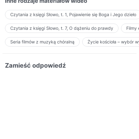
Inne rodzaje materiałów wideo
Czytania z księgi Słowo, t. 1, Pojawienie się Boga i Jego dzieło
Czytania z księgi Słowo, t. 7, O dążeniu do prawdy
Filmy
Seria filmów z muzyką chóralną
Życie kościoła – wybór 
Zamieść odpowiedź