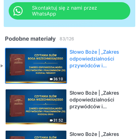
Skontaktuj się z nami przez
WhatsApp
Podobne materiały
83
/
126
Słowo Boże | „Zakres
odpowiedzialności
przywódców i
pracowników (20)”
(Rozdział pierwszy)
36:10
Słowo Boże | „Zakres
odpowiedzialności
przywódców i
pracowników (20)”
(Rozdział drugi)
31:52
Słowo Boże | „Zakres