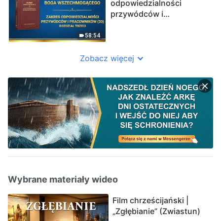
odpowiedzialności
przywódców i
pracowników (20)”
(Rozdział trzeci)
58:54
Zobacz więcej
Wybrane materiały wideo
Film chrześcijański |
„Zgłębianie” (Zwiastun)