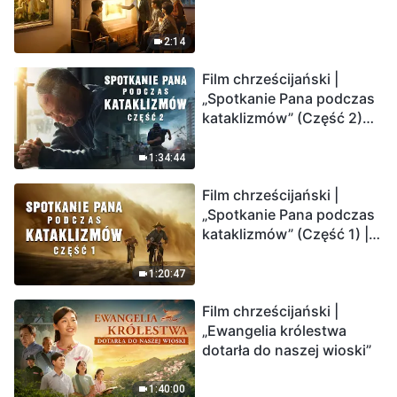
2:14
Film chrześcijański |
„Spotkanie Pana podczas
kataklizmów” (Część 2)
Ziemia wchodzi w
„masowe wymieranie”.
1:34:44
Katastrofy uderzają.
Film chrześcijański |
Ludzkość weszła w
„Spotkanie Pana podczas
odliczanie. Czy znalazłeś
kataklizmów” (Część 1) |
już drogę ocalenia?
Nasz dom, Ziemia, stoi na
krawędzi, dokąd zmierza
1:20:47
los ludzkości?
Film chrześcijański |
„Ewangelia królestwa
dotarła do naszej wioski”
1:40:00