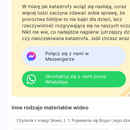
W miarę jak katastrofy wciąż się nasilają, coraz
więcej ludzi zaczyna zdawać sobie sprawę, że
proroctwa biblijne to nie bajki dla dzieci, lecz
rzeczywistość rozgrywająca się na naszych ocz
Nikt nie wie, co nadejdzie najpierw: jutrzejszy dz
czy nieoczekiwana katastrofa. Jeśli chcesz wraz
rodziną powitać powrót Pana i znaleźć
bezpieczeństwo pod Bożą ochroną, kliknij
Połącz się z nami w
WhatsAppa lub Messengera, aby dołączyć do
Messengerze
naszej grupy studyjnej. Nie odkładaj tego do jutr
Skontaktuj się z nami przez
WhatsApp
Inne rodzaje materiałów wideo
Czytania z księgi Słowo, t. 1, Pojawienie się Boga i Jego dzi