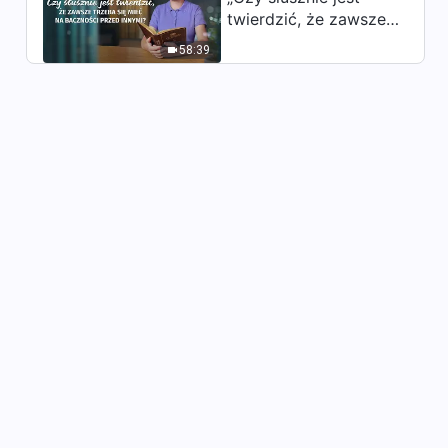
Słowo Boże | „Zakres
twierdzić, że zawsze
odpowiedzialności
trzeba się mieć na
przywódców i pracowników
58:39
baczności przed
53:28
(22)” (Rozdział trzeci)
innymi?”
Słowo Boże | „Zakres
odpowiedzialności
przywódców i pracowników
26:22
(23)” (Rozdział pierwszy)
Słowo Boże | „Zakres
odpowiedzialności
przywódców i pracowników
37:52
(23)” (Rozdział drugi)
Słowo Boże | „Zakres
odpowiedzialności
przywódców i pracowników
46:06
(23)” (Rozdział trzeci)
Słowo Boże | „Zakres
odpowiedzialności