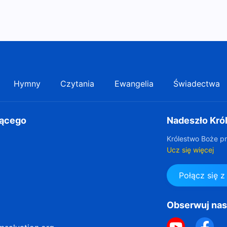
Hymny
Czytania
Ewangelia
Świadectwa
gącego
Nadeszło Kró
Królestwo Boże pr
Ucz się więcej
Połącz się 
Obserwuj na