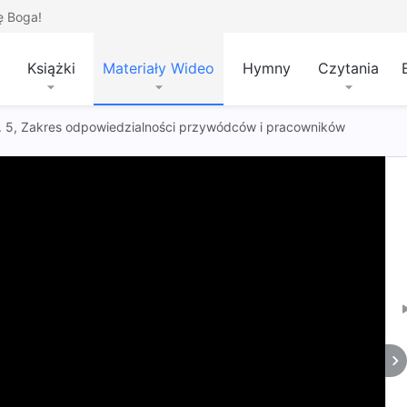
ę Boga!
Książki
Materiały Wideo
Hymny
Czytania
 t. 5, Zakres odpowiedzialności przywódców i pracowników