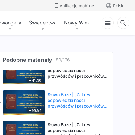
Słowo Boże | „Zakres
Aplikacje mobilne
Polski
odpowiedzialności
przywódców i pracowników
43:35
(18)” (Rozdział trzeci)
Ewangelia
Świadectwa
Nowy Wiek
Słowo Boże | „Zakres
odpowiedzialności
przywódców i pracowników
40:43
(18)” (Rozdział czwarty)
Podobne materiały
80
/
126
Słowo Boże | „Zakres
odpowiedzialności
przywódców i pracowników
41:30
(18)” (Rozdział piąty)
Słowo Boże | „Zakres
odpowiedzialności
przywódców i pracowników
58:54
(19)” (Rozdział pierwszy)
Słowo Boże | „Zakres
odpowiedzialności