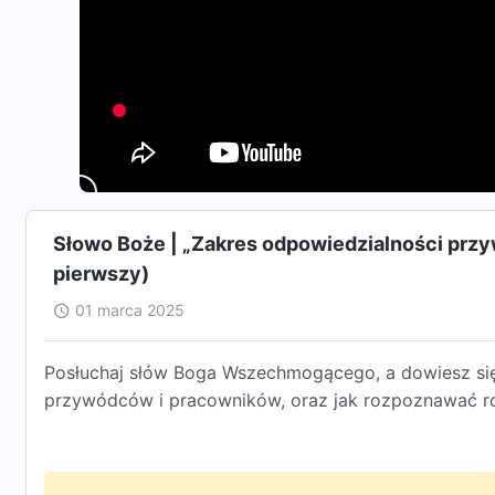
Słowo Boże | „Zakres odpowiedzialności przy
pierwszy)
01 marca 2025
Posłuchaj słów Boga Wszechmogącego, a dowiesz się,
przywódców i pracowników, oraz jak rozpoznawać ro