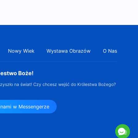
przywódców i pracowników
32:33
(23)” (Rozdział czwarty)
Słowo Boże | „Zakres
odpowiedzialności
przywódców i pracowników
30:43
(23)” (Rozdział piąty)
Nowy Wiek
Wystawa Obrazów
O Nas
lestwo Boże!
zyszło na świat! Czy chcesz wejść do Królestwa Bożego?
z nami w Messengerze
s