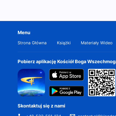
Menu
Strona Główna
Książki
Materiały Wideo
Pobierz aplikację Kościół Boga Wszechmo
Skontaktuj się z nami