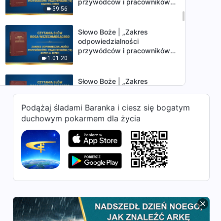
przywódców i pracowników
59:56
(19)” (Rozdział drugi)
Słowo Boże | „Zakres
odpowiedzialności
przywódców i pracowników
1:01:20
(19)” (Rozdział trzeci)
Słowo Boże | „Zakres
odpowiedzialności
przywódców i pracowników
Podążaj śladami Baranka i ciesz się bogatym
36:10
(20)” (Rozdział pierwszy)
duchowym pokarmem dla życia
Słowo Boże | „Zakres
odpowiedzialności
przywódców i pracowników
31:52
(20)” (Rozdział drugi)
Słowo Boże | „Zakres
odpowiedzialności
przywódców i pracowników
58:54
(20)” (Rozdział trzeci)