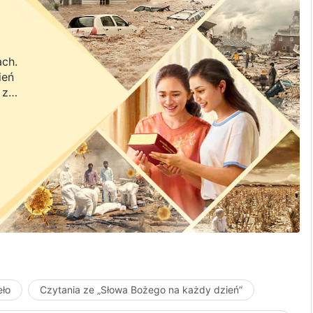
ach.
ień
 z
a.
eło
Czytania ze „Słowa Bożego na każdy dzień”