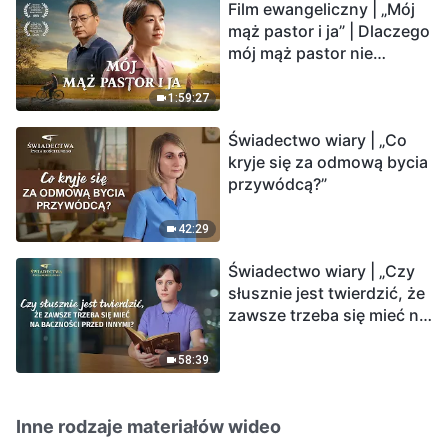
Film ewangeliczny | „Mój
mąż pastor i ja” | Dlaczego
mój mąż pastor nie
rozumie głosu Boga?
1:59:27
Świadectwo wiary | „Co
kryje się za odmową bycia
przywódcą?”
42:29
Świadectwo wiary | „Czy
słusznie jest twierdzić, że
zawsze trzeba się mieć na
baczności przed innymi?”
58:39
Inne rodzaje materiałów wideo