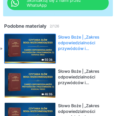
Skontaktuj się z nami przez
WhatsApp
Podobne materiały
2
/
126
Słowo Boże | „Zakres
odpowiedzialności
przywódców i
pracowników (1)”
(Rozdział drugi)
50:36
Słowo Boże | „Zakres
odpowiedzialności
przywódców i
pracowników (1)”
(Rozdział trzeci)
46:06
Słowo Boże | „Zakres
odpowiedzialności