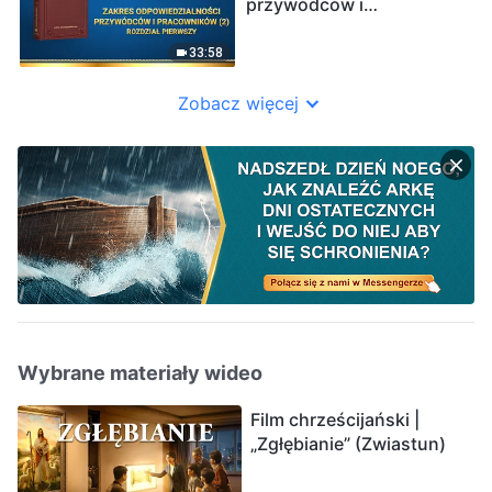
przywódców i
pracowników (2)”
(Rozdział pierwszy)
33:58
Zobacz więcej
Wybrane materiały wideo
Film chrześcijański |
„Zgłębianie” (Zwiastun)