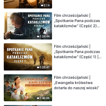
2:14
Film chrześcijański |
„Spotkanie Pana podczas
kataklizmów” (Część 2)
Ziemia wchodzi w
„masowe wymieranie”.
1:34:44
Katastrofy uderzają.
Film chrześcijański |
Ludzkość weszła w
„Spotkanie Pana podczas
odliczanie. Czy znalazłeś
kataklizmów” (Część 1) |
już drogę ocalenia?
Nasz dom, Ziemia, stoi na
krawędzi, dokąd zmierza
1:20:47
los ludzkości?
Film chrześcijański |
„Ewangelia królestwa
dotarła do naszej wioski”
1:40:00