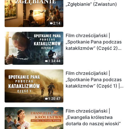
„Zgłębianie” (Zwiastun)
2:14
Film chrześcijański |
„Spotkanie Pana podczas
kataklizmów” (Część 2)
Ziemia wchodzi w
„masowe wymieranie”.
1:34:44
Katastrofy uderzają.
Film chrześcijański |
Ludzkość weszła w
„Spotkanie Pana podczas
odliczanie. Czy znalazłeś
kataklizmów” (Część 1) |
już drogę ocalenia?
Nasz dom, Ziemia, stoi na
krawędzi, dokąd zmierza
1:20:47
los ludzkości?
Film chrześcijański |
„Ewangelia królestwa
dotarła do naszej wioski”