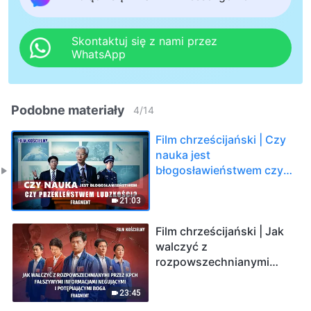
Skontaktuj się z nami przez
WhatsApp
Podobne materiały
4
/
14
Film chrześcijański | Czy
nauka jest
błogosławieństwem czy
przekleństwem
ludzkości? (Fragment)
21:03
Film chrześcijański | Jak
walczyć z
rozpowszechnianymi
przez KPCh fałszywymi
informacjami negującymi i
23:45
potępiającymi Boga