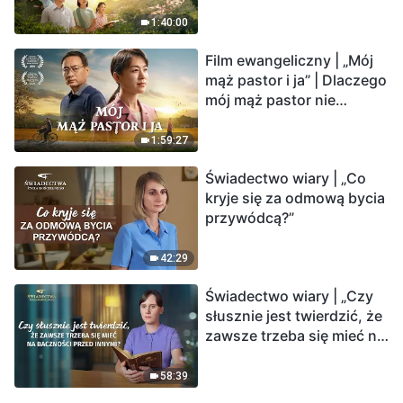
1:40:00
Film ewangeliczny | „Mój
mąż pastor i ja” | Dlaczego
mój mąż pastor nie
rozumie głosu Boga?
1:59:27
Świadectwo wiary | „Co
kryje się za odmową bycia
przywódcą?”
42:29
Świadectwo wiary | „Czy
słusznie jest twierdzić, że
zawsze trzeba się mieć na
baczności przed innymi?”
58:39