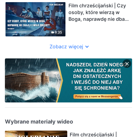
(Fragment)
Film chrześcijański | Czy
osoby, które wierzą w
Boga, naprawdę nie dbają
o swoje rodziny?
(Fragment)
9:35
Zobacz więcej
Wybrane materiały wideo
Film chrześcijański |