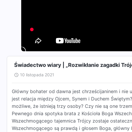
Świadectwo wiary | „Rozwikłanie zagadki Tró
10 listopada 2021
Główny bohater od dawna jest chrześcijaninem i nie 
jest relacja między Ojcem, Synem i Duchem Świętym? B
możliwe, że istnieją trzy osoby? Czy nie są one tr
Pewnego dnia spotyka brata z Kościoła Boga Wszech
Wszechmogącego tajemnica Trójcy zostaje ostateczn
Wszechmogącego są prawdą i głosem Boga, główny 