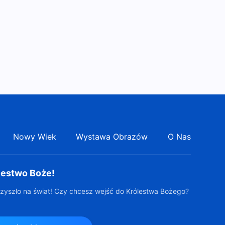
Świadectwo wiary |
„Słuchanie głosu Boga i
powitanie Pana”
27:50
Świadectwo wiary |
„Tajemnica imion Boga” Teraz
znam już nowe imię Boga
29:04
Nowy Wiek
Wystawa Obrazów
O Nas
lestwo Boże!
zyszło na świat! Czy chcesz wejść do Królestwa Bożego?