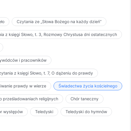
eło
Czytania ze „Słowa Bożego na każdy dzień”
ia z księgi Słowo, t. 3, Rozmowy Chrystusa dni ostatecznych
przywódców i pracowników
ytania z księgi Słowo, t. 7, O dążeniu do prawdy
kiwanie prawdy w wierze
Świadectwa życia kościelnego
o prześladowaniach religijnych
Chór taneczny
ór występów
Teledyski
Teledyski do hymnów