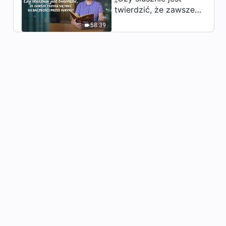
na włosku” Odrzucenie
twierdzić, że zawsze
więzów fałszywych pasterzy
trzeba się mieć na
28:40
i powrót do Boga
58:39
baczności przed
innymi?”
Świadectwo wiary | „Potrafię
odróżnić prawdziwego
Chrystusa od fałszywych
31:35
Chrystusów”
Świadectwo wiary | „Podążać
śladami Baranka” Tylko
kierując się głosem Boga
29:54
możemy powitać Pana
Świadectwo wiary |
„Ponownie połączona z
Panem” Tylko kierując się
32:10
głosem Boga możemy
powitać Pana
Świadectwo wiary | „Jak
panny mądre powitały pana”
28:20