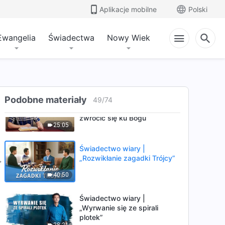
między mną a Królestwem
Aplikacje mobilne
Polski
Niebieskim?”
29:14
Ewangelia
Świadectwa
Nowy Wiek
Świadectwo wiary |
„Duchowa bitwa w domu”
24:21
Świadectwo wiary | „Przebić
Podobne materiały
49
/
74
się przez kłamstwa, by
zwrócić się ku Bogu”
25:05
Świadectwo wiary |
„Rozwikłanie zagadki Trójcy”
40:50
Świadectwo wiary |
„Wyrwanie się ze spirali
plotek”
28:21