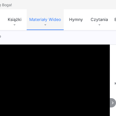
ę Boga!
Książki
Materiały Wideo
Hymny
Czytania
e