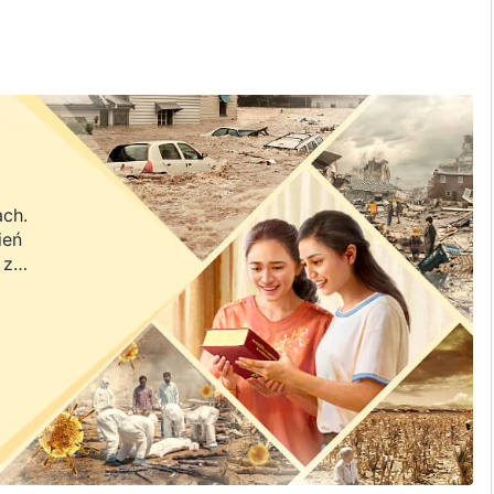
ach.
ień
 z
a.