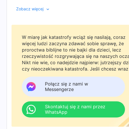
Pan Jezus, który powrócił, i może przywitać Pana.
Zobacz więcej
W miarę jak katastrofy wciąż się nasilają, coraz
więcej ludzi zaczyna zdawać sobie sprawę, że
proroctwa biblijne to nie bajki dla dzieci, lecz
rzeczywistość rozgrywająca się na naszych ocz
Nikt nie wie, co nadejdzie najpierw: jutrzejszy dz
czy nieoczekiwana katastrofa. Jeśli chcesz wraz
rodziną powitać powrót Pana i znaleźć
bezpieczeństwo pod Bożą ochroną, kliknij
Połącz się z nami w
WhatsAppa lub Messengera, aby dołączyć do
Messengerze
naszej grupy studyjnej. Nie odkładaj tego do jutr
Skontaktuj się z nami przez
WhatsApp