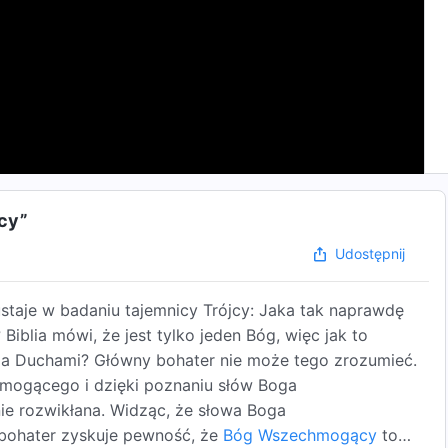
jcy”
Udostępnij
ustaje w badaniu tajemnicy Trójcy: Jaka tak naprawdę
iblia mówi, że jest tylko jeden Bóg, więc jak to
zema Duchami? Główny bohater nie może tego zrozumieć.
mogącego i dzięki poznaniu słów Boga
ie rozwikłana. Widząc, że słowa Boga
bohater zyskuje pewność, że
Bóg Wszechmogący
to