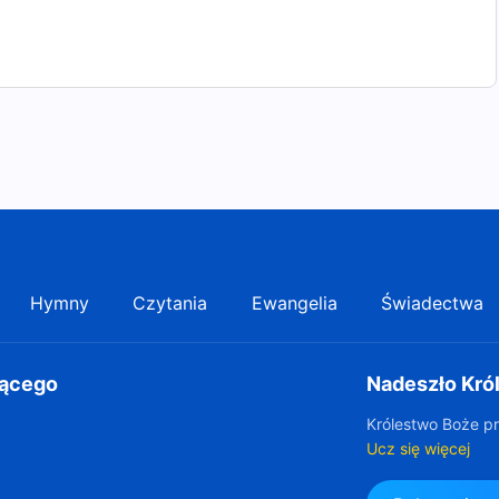
Hymny
Czytania
Ewangelia
Świadectwa
gącego
Nadeszło Kró
Królestwo Boże pr
Ucz się więcej