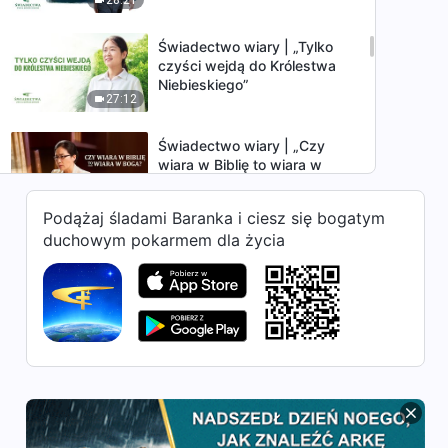
Świadectwo wiary | „Tylko
czyści wejdą do Królestwa
Niebieskiego”
27:12
Świadectwo wiary | „Czy
wiara w Biblię to wiara w
Boga?”
33:20
Podążaj śladami Baranka i ciesz się bogatym
duchowym pokarmem dla życia
Świadectwo wiary | „Sąd jest
kluczem do królestwa
niebieskiego”
24:26
Świadectwo wiary | „Kim są
współcześni faryzeusze?”
31:17
Świadectwo wiary | „Kogo