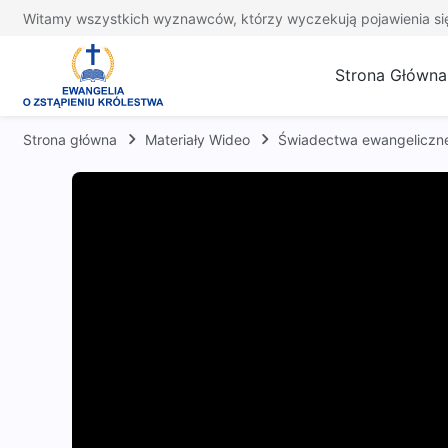
Witamy wszystkich wyznawców, którzy wyczekują pojawienia si
Strona Główna
Strona główna
Materiały Wideo
Świadectwa ewangeliczn