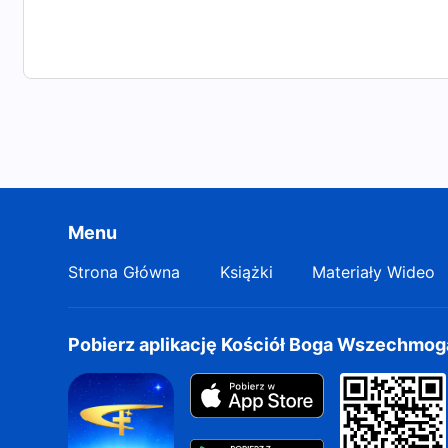
Menu
Strona Główna
Książki
Materiały Wideo
Pobierz aplikację Kościół Boga Wszechmo