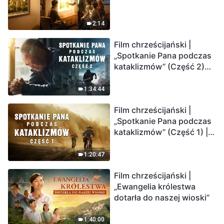
2:14
Film chrześcijański |
„Spotkanie Pana podczas
kataklizmów” (Część 2)
Ziemia wchodzi w
„masowe wymieranie”.
1:34:44
Katastrofy uderzają.
Film chrześcijański |
Ludzkość weszła w
„Spotkanie Pana podczas
odliczanie. Czy znalazłeś
kataklizmów” (Część 1) |
już drogę ocalenia?
Nasz dom, Ziemia, stoi na
krawędzi, dokąd zmierza
1:20:47
los ludzkości?
Film chrześcijański |
„Ewangelia królestwa
dotarła do naszej wioski”
1:40:00