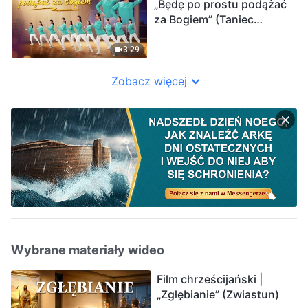
„Będę po prostu podążać
za Bogiem” (Taniec
chrześcijański)
3:29
Zobacz więcej
Wybrane materiały wideo
Film chrześcijański |
„Zgłębianie” (Zwiastun)