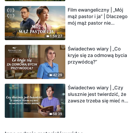
Film ewangeliczny | „Mój
mąż pastor i ja” | Dlaczego
mój mąż pastor nie
rozumie głosu Boga?
1:59:27
Świadectwo wiary | „Co
kryje się za odmową bycia
przywódcą?”
42:29
Świadectwo wiary | „Czy
słusznie jest twierdzić, że
zawsze trzeba się mieć na
baczności przed innymi?”
58:39