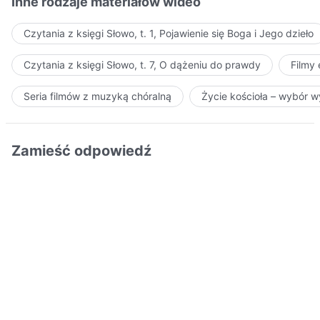
Inne rodzaje materiałów wideo
Czytania z księgi Słowo, t. 1, Pojawienie się Boga i Jego dzieło
Czytania z księgi Słowo, t. 7, O dążeniu do prawdy
Filmy
Seria filmów z muzyką chóralną
Życie kościoła – wybór 
Zamieść odpowiedź