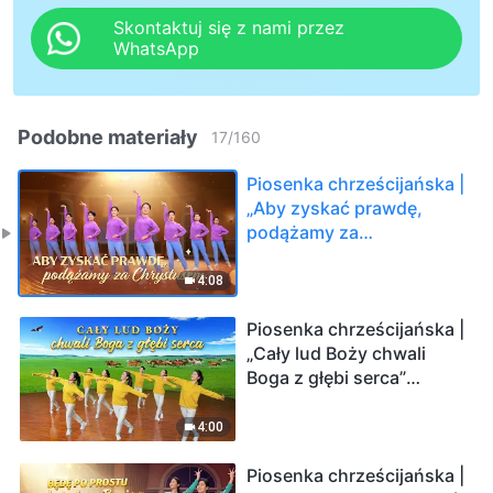
Skontaktuj się z nami przez
WhatsApp
Podobne materiały
17
/
160
Piosenka chrześcijańska |
„Aby zyskać prawdę,
podążamy za
Chrystusem” (Taniec
chrześcijański)
4:08
Piosenka chrześcijańska |
„Cały lud Boży chwali
Boga z głębi serca”
(Taniec chrześcijański)
4:00
Piosenka chrześcijańska |