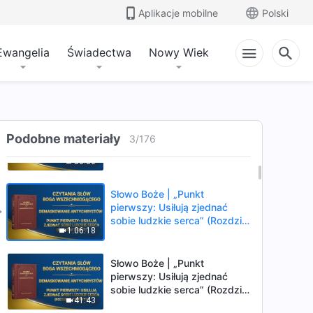
Aplikacje mobilne
Polski
Ewangelia
Świadectwa
Nowy Wiek
Słowo Boże | „Punkt
pierwszy: Usiłują zjednać
sobie ludzkie serca” (Rozdział
52:21
pierwszy)
Słowo Boże | „Punkt
Podobne materiały
pierwszy: Usiłują zjednać
3
/
176
sobie ludzkie serca” (Rozdział
50:36
drugi)
Słowo Boże | „Punkt
pierwszy: Usiłują zjednać
sobie ludzkie serca” (Rozdział
1:06:18
trzeci)
Słowo Boże | „Punkt
pierwszy: Usiłują zjednać
sobie ludzkie serca” (Rozdział
41:43
czwarty)