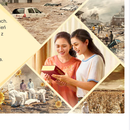
ach.
ień
 z
a.