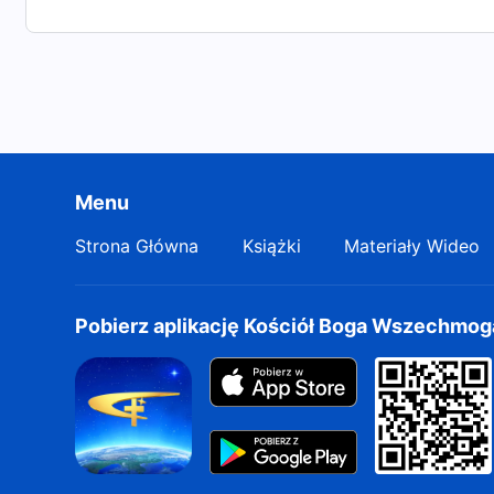
Menu
Strona Główna
Książki
Materiały Wideo
Pobierz aplikację Kościół Boga Wszechmo