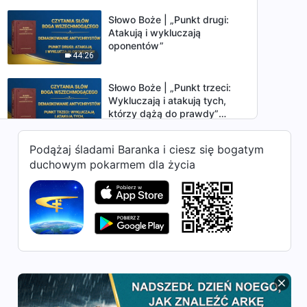
Słowo Boże | „Punkt drugi:
Atakują i wykluczają
oponentów”
44:26
Słowo Boże | „Punkt trzeci:
Wykluczają i atakują tych,
którzy dążą do prawdy”
48:18
(Rozdział pierwszy)
Podążaj śladami Baranka i ciesz się bogatym
Słowo Boże | „Punkt trzeci:
duchowym pokarmem dla życia
Wykluczają i atakują tych,
którzy dążą do prawdy”
49:22
(Rozdział drugi)
Słowo Boże | „Punkt czwarty:
Wywyższają siebie i
świadczą o sobie samych”
1:00:16
(Rozdział pierwszy)
Słowo Boże | „Punkt czwarty:
Wywyższają siebie i