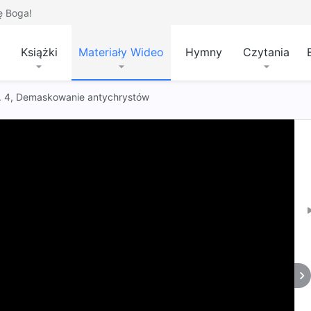
ę Boga!
Książki
Materiały Wideo
Hymny
Czytania
 t. 4, Demaskowanie antychrystów