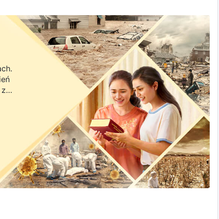
ach.
ień
 z
a.