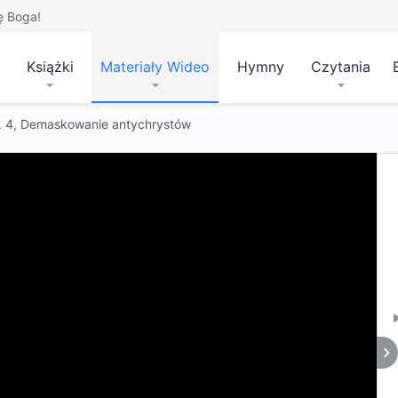
ę Boga!
Książki
Materiały Wideo
Hymny
Czytania
 t. 4, Demaskowanie antychrystów