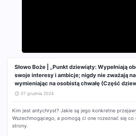
Słowo Boże | „Punkt dziewiąty: Wypełniają obo
swoje interesy i ambicje; nigdy nie zważają n
wymieniając na osobistą chwałę (Część dziewi
07 grudnia 2024
Kim jest antychryst? Jakie są jego konkretne przeja
Wszechmogącego, a pomogą ci one rozeznać się co do
strony.