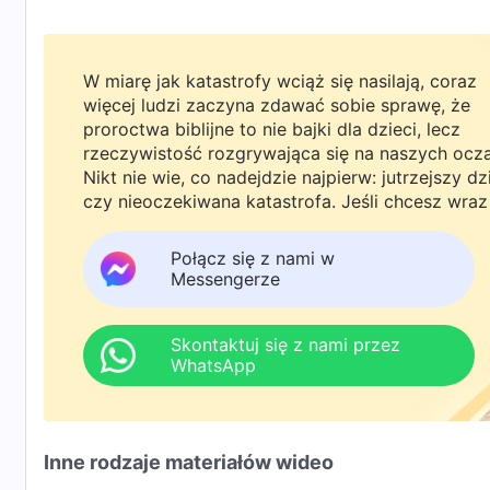
W miarę jak katastrofy wciąż się nasilają, coraz
więcej ludzi zaczyna zdawać sobie sprawę, że
proroctwa biblijne to nie bajki dla dzieci, lecz
rzeczywistość rozgrywająca się na naszych ocz
Nikt nie wie, co nadejdzie najpierw: jutrzejszy dz
czy nieoczekiwana katastrofa. Jeśli chcesz wraz
rodziną powitać powrót Pana i znaleźć
bezpieczeństwo pod Bożą ochroną, kliknij
Połącz się z nami w
WhatsAppa lub Messengera, aby dołączyć do
Messengerze
naszej grupy studyjnej. Nie odkładaj tego do jutr
Skontaktuj się z nami przez
WhatsApp
Inne rodzaje materiałów wideo