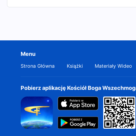
Menu
Strona Główna
Książki
Materiały Wideo
Pobierz aplikację Kościół Boga Wszechmo