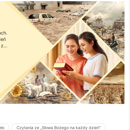
ach.
ień
 z
a.
eło
Czytania ze „Słowa Bożego na każdy dzień”