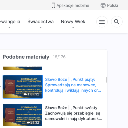
kontrolują i wikłają innych oraz
Aplikacje mobilne
Polski
1:03:22
stanowią dla nich zagrożenie”
(Rozdział trzeci)
Ewangelia
Świadectwa
Nowy Wiek
Słowo Boże | „Punkt piąty:
Sprowadzają na manowce,
kontrolują i wikłają innych oraz
49:54
stanowią dla nich zagrożenie”
(Rozdział czwarty)
Słowo Boże | „Punkt piąty:
Podobne materiały
Sprowadzają na manowce,
18
/
176
kontrolują i wikłają innych oraz
54:47
stanowią dla nich zagrożenie”
(Rozdział piąty)
Słowo Boże | „Punkt piąty:
Sprowadzają na manowce,
kontrolują i wikłają innych oraz
1:01:32
stanowią dla nich zagrożenie”
(Rozdział szósty)
Słowo Boże | „Punkt szósty:
Zachowują się przebiegle, są
samowolni i mają dyktatorskie
59:32
zapędy, nigdy nie omawiają