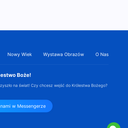
Słowo Boże | „Punkt siódmy:
Oni są niegodziwi, podstępni i
kłamliwi (Część trzecia)”
37:33
(Rozdział drugi)
Słowo Boże | „Punkt siódmy:
Oni są niegodziwi, podstępni i
kłamliwi (Część trzecia)”
41:52
(Rozdział trzeci)
Nowy Wiek
Wystawa Obrazów
O Nas
Słowo Boże | „Punkt siódmy:
Oni są niegodziwi, podstępni i
lestwo Boże!
kłamliwi (Część trzecia)”
48:16
(Rozdział czwarty)
zyszło na świat! Czy chcesz wejść do Królestwa Bożego?
z nami w Messengerze
s