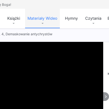
ę Boga!
Książki
Materiały Wideo
Hymny
Czytania
 t. 4, Demaskowanie antychrystów