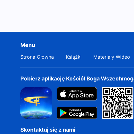
Menu
Strona Główna
Książki
Materiały Wideo
Pobierz aplikację Kościół Boga Wszechmo
Skontaktuj się z nami