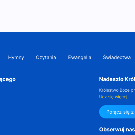
Hymny
Czytania
Ewangelia
Świadectwa
gącego
Nadeszło Kró
Królestwo Boże pr
Ucz się więcej
Połącz się 
Obserwuj na