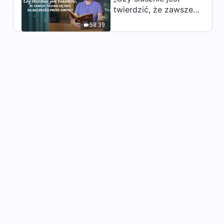
kłamliwi (Część druga)”
twierdzić, że zawsze
1:05:55
(Rozdział trzeci)
trzeba się mieć na
58:39
baczności przed
Słowo Boże | „Punkt siódmy:
innymi?”
Oni są niegodziwi, podstępni i
kłamliwi (Część druga)”
1:09:14
(Rozdział czwarty)
Słowo Boże | „Punkt siódmy:
Oni są niegodziwi, podstępni i
kłamliwi (Część druga)”
1:17:06
(Rozdział piąty)
Słowo Boże | „Punkt siódmy:
Oni są niegodziwi, podstępni i
kłamliwi (Część druga)”
1:05:27
(Rozdział szósty)
Słowo Boże | „Punkt siódmy:
Oni są niegodziwi, podstępni i
kłamliwi (Część trzecia)”
52:26
(Rozdział pierwszy)