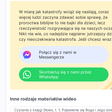
W miarę jak katastrofy wciąż się nasilają, coraz
więcej ludzi zaczyna zdawać sobie sprawę, że
proroctwa biblijne to nie bajki dla dzieci, lecz
rzeczywistość rozgrywająca się na naszych ocz
Nikt nie wie, co nadejdzie najpierw: jutrzejszy dz
czy nieoczekiwana katastrofa. Jeśli chcesz wraz
rodziną powitać powrót Pana i znaleźć
bezpieczeństwo pod Bożą ochroną, kliknij
Połącz się z nami w
WhatsAppa lub Messengera, aby dołączyć do
Messengerze
naszej grupy studyjnej. Nie odkładaj tego do jutr
Skontaktuj się z nami przez
WhatsApp
Inne rodzaje materiałów wideo
Czytania z księgi Słowo, t. 1, Pojawienie się Boga i Jego dzi