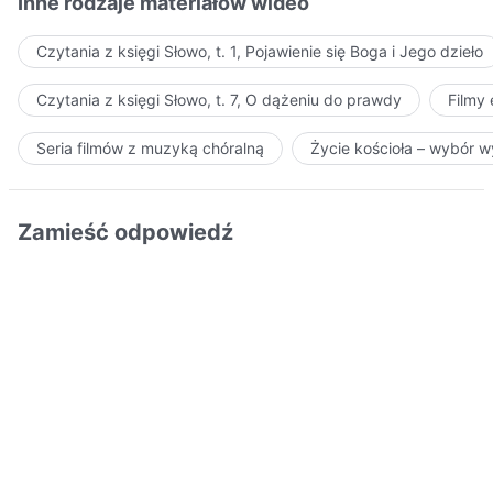
Inne rodzaje materiałów wideo
Czytania z księgi Słowo, t. 1, Pojawienie się Boga i Jego dzieło
Czytania z księgi Słowo, t. 7, O dążeniu do prawdy
Filmy
Seria filmów z muzyką chóralną
Życie kościoła – wybór 
Zamieść odpowiedź