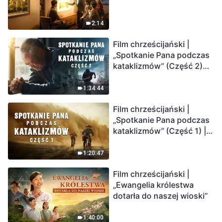
2:14
Film chrześcijański |
„Spotkanie Pana podczas
kataklizmów” (Część 2)
Ziemia wchodzi w
„masowe wymieranie”.
1:34:44
Katastrofy uderzają.
Film chrześcijański |
Ludzkość weszła w
„Spotkanie Pana podczas
odliczanie. Czy znalazłeś
kataklizmów” (Część 1) |
już drogę ocalenia?
Nasz dom, Ziemia, stoi na
krawędzi, dokąd zmierza
1:20:47
los ludzkości?
Film chrześcijański |
„Ewangelia królestwa
dotarła do naszej wioski”
1:40:00