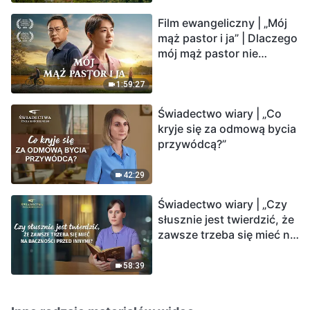
Film ewangeliczny | „Mój
mąż pastor i ja” | Dlaczego
mój mąż pastor nie
rozumie głosu Boga?
1:59:27
Świadectwo wiary | „Co
kryje się za odmową bycia
przywódcą?”
42:29
Świadectwo wiary | „Czy
słusznie jest twierdzić, że
zawsze trzeba się mieć na
baczności przed innymi?”
58:39