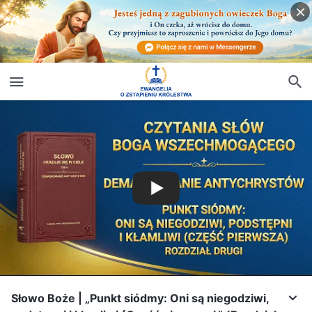
Słowo Boże | „Punkt siódmy: Oni są niegodziwi,