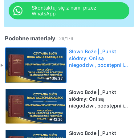
Skontaktuj się z nami przez
WhatsApp
Podobne materiały
26
/
176
Słowo Boże | „Punkt
siódmy: Oni są
niegodziwi, podstępni i
kłamliwi (Część
pierwsza)” (Rozdział
1:06:37
drugi)
Słowo Boże | „Punkt
siódmy: Oni są
niegodziwi, podstępni i
kłamliwi (Część
pierwsza)” (Rozdział
42:20
trzeci)
Słowo Boże | „Punkt