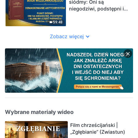
siódmy: Oni są
niegodziwi, podstępni i
kłamliwi (Część
pierwsza)” (Rozdział
59:48
czwarty)
Zobacz więcej
Wybrane materiały wideo
Film chrześcijański |
„Zgłębianie” (Zwiastun)