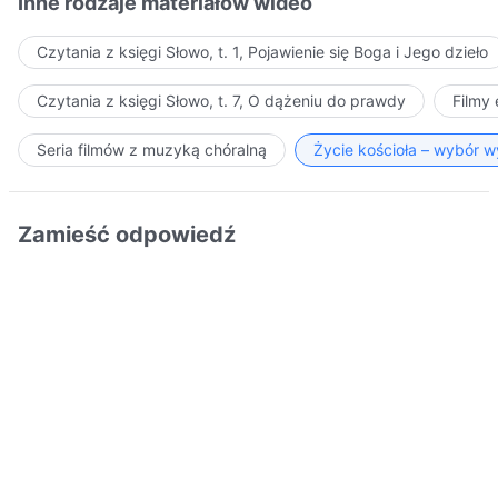
Inne rodzaje materiałów wideo
Czytania z księgi Słowo, t. 1, Pojawienie się Boga i Jego dzieło
Czytania z księgi Słowo, t. 7, O dążeniu do prawdy
Filmy
Seria filmów z muzyką chóralną
Życie kościoła – wybór 
Zamieść odpowiedź