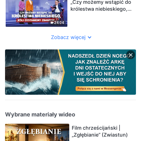
„Czy możemy wstąpić do
królestwa niebieskiego,
jeśli zostaniemy
zbawieni?”
24:04
Zobacz więcej
Wybrane materiały wideo
Film chrześcijański |
„Zgłębianie” (Zwiastun)