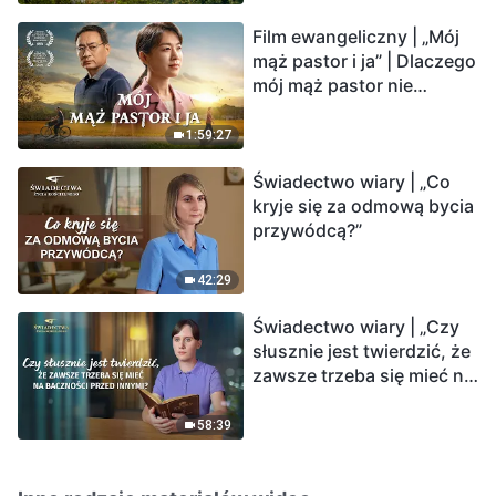
Film ewangeliczny | „Mój
mąż pastor i ja” | Dlaczego
mój mąż pastor nie
rozumie głosu Boga?
1:59:27
Świadectwo wiary | „Co
kryje się za odmową bycia
przywódcą?”
42:29
Świadectwo wiary | „Czy
słusznie jest twierdzić, że
zawsze trzeba się mieć na
baczności przed innymi?”
58:39