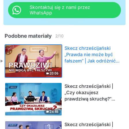
Skontaktuj się z nami przez
WhatsApp
Podobne materiały
2
/
10
Skecz chrześcijański
„Prawda nie może być
fałszem” | Jak odróżnić
prawdziwego Chrystusa
od fałszywych
20:06
chrystusów
Skecz chrześcijański |
„Czy okazujesz
prawdziwą skruchę?”
(Dubbing PL)
24:46
Skecz chrześcijański |