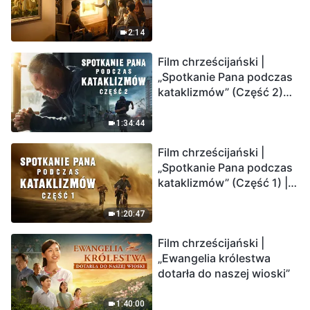
2:14
Film chrześcijański |
„Spotkanie Pana podczas
kataklizmów” (Część 2)
Ziemia wchodzi w
„masowe wymieranie”.
1:34:44
Katastrofy uderzają.
Film chrześcijański |
Ludzkość weszła w
„Spotkanie Pana podczas
odliczanie. Czy znalazłeś
kataklizmów” (Część 1) |
już drogę ocalenia?
Nasz dom, Ziemia, stoi na
krawędzi, dokąd zmierza
1:20:47
los ludzkości?
Film chrześcijański |
„Ewangelia królestwa
dotarła do naszej wioski”
1:40:00