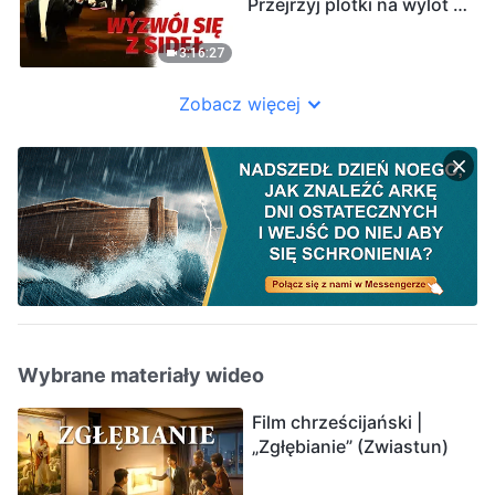
Przejrzyj plotki na wylot i
powitaj Pana Jezusa
(Dubbing PL)
3:16:27
Zobacz więcej
Wybrane materiały wideo
Film chrześcijański |
„Zgłębianie” (Zwiastun)