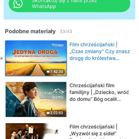
Skontaktuj się z nami przez
WhatsApp
Podobne materiały
33
/
43
Film chrześcijański |
„Czas zmiany” Czy znasz
drogę do królestwa
niebieskiego? (Dubbing
PL)
1:42:30
Chrześcijański film
familijny | „Dziecko, wróć
do domu” Bóg ocalił
dziecko od uzależnienia
od internetu (Dubbing PL)
2:02:03
Film chrześcijański |
„Wyzwól się z sideł”