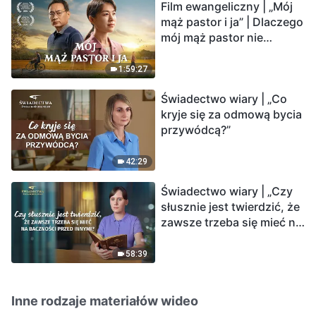
Film ewangeliczny | „Mój
mąż pastor i ja” | Dlaczego
mój mąż pastor nie
rozumie głosu Boga?
1:59:27
Świadectwo wiary | „Co
kryje się za odmową bycia
przywódcą?”
42:29
Świadectwo wiary | „Czy
słusznie jest twierdzić, że
zawsze trzeba się mieć na
baczności przed innymi?”
58:39
Inne rodzaje materiałów wideo