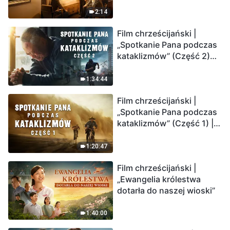
2:14
Film chrześcijański |
„Spotkanie Pana podczas
kataklizmów” (Część 2)
Ziemia wchodzi w
„masowe wymieranie”.
1:34:44
Katastrofy uderzają.
Film chrześcijański |
Ludzkość weszła w
„Spotkanie Pana podczas
odliczanie. Czy znalazłeś
kataklizmów” (Część 1) |
już drogę ocalenia?
Nasz dom, Ziemia, stoi na
krawędzi, dokąd zmierza
1:20:47
los ludzkości?
Film chrześcijański |
„Ewangelia królestwa
dotarła do naszej wioski”
1:40:00