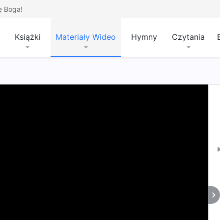
ę Boga!
Książki
Materiały Wideo
Hymny
Czytania