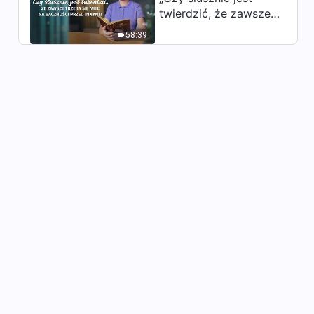
twierdzić, że zawsze
10:54
trzeba się mieć na
58:39
baczności przed
Słowo Boże na każdy dzień:
innymi?”
Wcielenie | Fragment 130
3:23
Słowo Boże na każdy dzień:
Wcielenie | Fragment 131
6:36
Słowo Boże na każdy dzień:
Wcielenie | Fragment 132
6:25
Słowo Boże na każdy dzień:
Wcielenie | Fragment 133
8:21