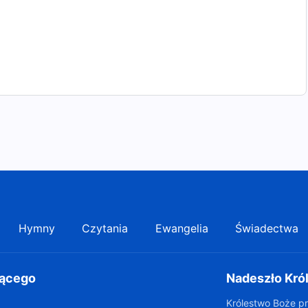
Hymny
Czytania
Ewangelia
Świadectwa
gącego
Nadeszło Kró
Królestwo Boże pr