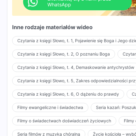
powinien wykonać, cała Jego tożsamość i status w nat
WhatsApp
staje się ciałem, milczy i nigdy nie wygłasza żadnych
to, jak człowiek radzi sobie z podążaniem za Nim, a
służby i wykonywaniu dzieła, które powinien wykonać.
Inne rodzaje materiałów wideo
Kiedy nadejdzie czas, aby zakończyć dzieło, to bez
Czytania z księgi Słowo, t. 1, Pojawienie się Boga i Jego dzi
końca, a nikt nie będzie w stanie sprawić, aby było 
ukończy swoje dzieło, człowiek zrozumie dzieło, któr
Czytania z księgi Słowo, t. 2, O poznaniu Boga
Czytan
to dużo czasu, aby człowiek w pełni zrozumiał intenc
Innymi słowy, dzieło wieku Boga wcielonego dzieli się
Czytania z księgi Słowo, t. 4, Demaskowanie antychrystów
wykonuje wcielone ciało samego Boga, oraz słów, k
Jego ciała zostanie całkowicie wypełniona, druga cz
Czytania z księgi Słowo, t. 5, Zakres odpowiedzialności 
posługuje się Duch Święty. To właśnie w tym czasie 
Czytania z księgi Słowo, t. 6, O dążeniu do prawdy
Cz
otworzył drogę a człowiek sam musi nią przejść. Ozna
dzieła, a następnie Duch Święty, jak również ci, któ
Filmy ewangeliczne i świadectwa
Seria kazań: Poszu
Dlatego człowiek powinien wiedzieć, co jest dziełe
etapie przez Boga, który stał się ciałem, i musi dokła
Filmy o świadectwach doświadczeń życiowych
Filmy 
jakie jest dzieło, które powinien On wykonać, zami
stawianych człowiekowi. Tutaj leży błąd człowieka, j
Seria filmów z muzyką chóralną
Życie kościoła – wyb