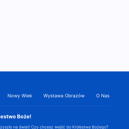
Słowo Boże na każdy dzień:
Wcielenie | Fragment 134
9:28
Słowo Boże na każdy dzień:
Wcielenie | Fragment 135
7:14
Słowo Boże na każdy dzień:
Wcielenie | Fragment 136
6:39
Słowo Boże na każdy dzień:
Nowy Wiek
Wystawa Obrazów
O Nas
Wcielenie | Fragment 137
12:13
lestwo Boże!
Słowo Boże na każdy dzień:
zyszło na świat! Czy chcesz wejść do Królestwa Bożego?
Wcielenie | Fragment 138