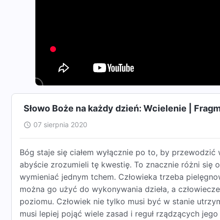
Słowo Boże na każdy dzień: Wcielenie | Frag
07 sierpnia 2020
Bóg staje się ciałem wyłącznie po to, by przewodzić
abyście zrozumieli tę kwestię. To znacznie różni się
wymieniać jednym tchem. Człowieka trzeba pielęgnow
można go użyć do wykonywania dzieła, a człowieczeń
poziomu. Człowiek nie tylko musi być w stanie utrzy
musi lepiej pojąć wiele zasad i reguł rządzących je