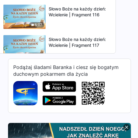
Słowo Boże na każdy dzień:
Wcielenie | Fragment 116
6:07
Słowo Boże na każdy dzień:
Wcielenie | Fragment 117
10:20
Podążaj śladami Baranka i ciesz się bogatym
Słowo Boże na każdy dzień:
duchowym pokarmem dla życia
Wcielenie | Fragment 118
5:18
Słowo Boże na każdy dzień:
Wcielenie | Fragment 119
9:16
Słowo Boże na każdy dzień:
Wcielenie | Fragment 120