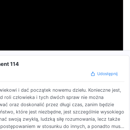
ment 114
Udostępnij
 wiekowi i dać początek nowemu dziełu. Konieczne jest,
 od roli człowieka i tych dwóch spraw nie można
ać oraz doskonalić przez długi czas, zanim będzie
stwo, które jest niezbędne, jest szczególnie wysokiego
mać swoją zwykłą, ludzką siłę rozumowania, lecz także
go postępowaniem w stosunku do innych, a ponadto musi