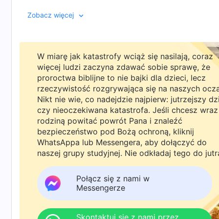
zobowiązać się do jeszcze lepszego poznania mądrośc
(Tajemni
Zobacz więcej
człowiek powinien być wyposażony. Nie tak jest jedn
Jego dzieło ani nie reprezentuje człowieka, ani nie 
Jego bytu i bezpośrednią realizacją dzieła, które On
wykonywane w odpowiednim czasie, a nie beztrosko 
W miarę jak katastrofy wciąż się nasilają, coraz
na pełnienie Jego służby). On nie bierze udziału w ży
więcej ludzi zaczyna zdawać sobie sprawę, że
proroctwa biblijne to nie bajki dla dzieci, lecz
człowieczeństwo nie jest w którąkolwiek z tych rzec
rzeczywistość rozgrywająca się na naszych ocz
Swoją służbę wypełnia tylko wtedy, gdy nadchodzi cz
Nikt nie wie, co nadejdzie najpierw: jutrzejszy dz
prostu posuwa się naprzód w dziele, które powinien
czy nieoczekiwana katastrofa. Jeśli chcesz wraz
na opinię człowieka o Nim, Jego dzieło pozostaje cał
rodziną powitać powrót Pana i znaleźć
wykonywał swoje dzieło, nikt nie wiedział dokładnie,
bezpieczeństwo pod Bożą ochroną, kliknij
swoim dziele. Żadna z tych rzeczy nie przeszkadzał
WhatsAppa lub Messengera, aby dołączyć do
Dlatego też na początku nie wyznawał On ani nie ogła
naszej grupy studyjnej. Nie odkładaj tego do jutr
naśladowali. Oczywiście nie była to tylko pokora Boga
wykonywać dzieło tylko w ten sposób, bo człowiek n
Połącz się z nami w
Messengerze
nawet gdyby człowiek Go rozpoznał, nie byłby w stan
ciałem po to, aby człowiek poznał Jego ciało; było t
powodu nie przywiązywał On wagi do upublicznienia s
Skontaktuj się z nami przez