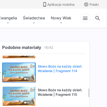
Aplikacje mobilne
Polski
9:35
Ewangelia
Świadectwa
Nowy Wiek
Słowo Boże na każdy dzień:
Wcielenie | Fragment 112
7:29
Słowo Boże na każdy dzień:
Podobne materiały
Wcielenie | Fragment 113
16
/
42
7:42
Słowo Boże na każdy dzień:
Wcielenie | Fragment 114
6:35
Słowo Boże na każdy dzień:
Wcielenie | Fragment 115
4:18