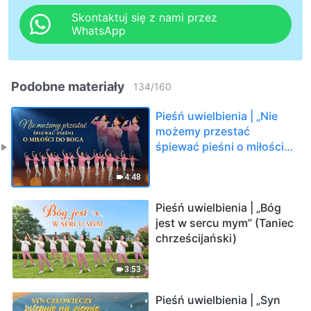
Skontaktuj się z nami przez
WhatsApp
Podobne materiały
134
/
160
Pieśń uwielbienia | „Nie
możemy przestać
śpiewać pieśni o miłości
do Boga” (Taniec
chrześcijański)
4:48
Pieśń uwielbienia | „Bóg
jest w sercu mym” (Taniec
chrześcijański)
3:53
Pieśń uwielbienia | „Syn