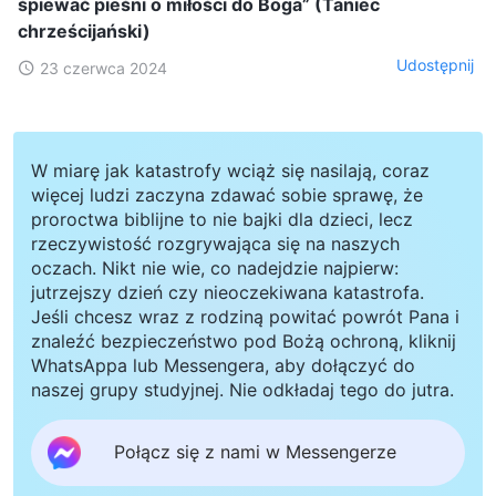
śpiewać pieśni o miłości do Boga” (Taniec
chrześcijański)
Udostępnij
23 czerwca 2024
W miarę jak katastrofy wciąż się nasilają, coraz
więcej ludzi zaczyna zdawać sobie sprawę, że
proroctwa biblijne to nie bajki dla dzieci, lecz
rzeczywistość rozgrywająca się na naszych
oczach. Nikt nie wie, co nadejdzie najpierw:
jutrzejszy dzień czy nieoczekiwana katastrofa.
Jeśli chcesz wraz z rodziną powitać powrót Pana i
znaleźć bezpieczeństwo pod Bożą ochroną, kliknij
WhatsAppa lub Messengera, aby dołączyć do
naszej grupy studyjnej. Nie odkładaj tego do jutra.
Połącz się z nami w Messengerze