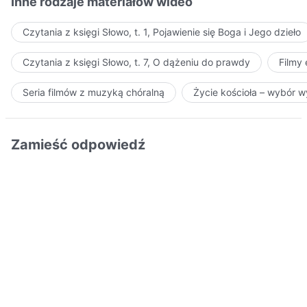
Inne rodzaje materiałów wideo
Czytania z księgi Słowo, t. 1, Pojawienie się Boga i Jego dzieło
Czytania z księgi Słowo, t. 7, O dążeniu do prawdy
Filmy
Seria filmów z muzyką chóralną
Życie kościoła – wybór 
Zamieść odpowiedź