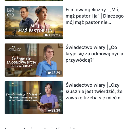
Film ewangeliczny | „Mój
mąż pastor i ja” | Dlaczego
mój mąż pastor nie
rozumie głosu Boga?
1:59:27
Świadectwo wiary | „Co
kryje się za odmową bycia
przywódcą?”
42:29
Świadectwo wiary | „Czy
słusznie jest twierdzić, że
zawsze trzeba się mieć na
baczności przed innymi?”
58:39