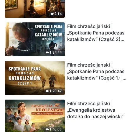
2:14
Film chrześcijański |
„Spotkanie Pana podczas
kataklizmów” (Część 2)
Ziemia wchodzi w
„masowe wymieranie”.
1:34:44
Katastrofy uderzają.
Film chrześcijański |
Ludzkość weszła w
„Spotkanie Pana podczas
odliczanie. Czy znalazłeś
kataklizmów” (Część 1) |
już drogę ocalenia?
Nasz dom, Ziemia, stoi na
krawędzi, dokąd zmierza
1:20:47
los ludzkości?
Film chrześcijański |
„Ewangelia królestwa
dotarła do naszej wioski”
1:40:00